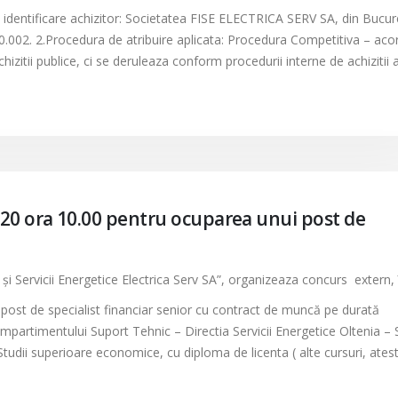
 identificare achizitor: Societatea FISE ELECTRICA SERV SA, din Bucure
50.002. 2.Procedura de atribuire aplicata: Procedura Competitiva – aco
izitii publice, ci se deruleaza conform procedurii interne de achizitii 
020 ora 10.00 pentru ocuparea unui post de
e şi Servicii Energetice Electrica Serv SA”, organizeaza concurs extern, 
ost de specialist financiar senior cu contract de muncă pe durată
partimentului Suport Tehnic – Directia Servicii Energetice Oltenia – 
-Studii superioare economice, cu diploma de licenta ( alte cursuri, atest