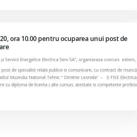
020, ora 10.00 pentru ocuparea unui post de
care
e şi Servicii Energetice Electrica Serv SA”, organizeaza concurs extern, 
post de specialist relatii publice si comunicare, cu contract de munc
adrul Muzeului National Tehnic “ Dimitrie Leonida” – S FISE Electrica
oare cu diploma de licenta ( alte cursuri, atestate si competente profes