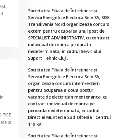
şti,
Societatea Filiala de Întreţinere şi
rd
Servicii Energetice Electrica Serv SA, SISE
a
Transilvania Nord organizeaza concurs
extern pentru ocuparea unui post de
SPECIALIST ADMINISTRATIV, cu contract
individual de munca pe durata
nedeterminata, în cadrul Serviciului
Suport Tehnic Cluj .
Societatea Filiala de Întreţinere şi
Servicii Energetice Electrica Serv SA,
organizeaza concurs intern/extern
pentru ocuparea a doua posturi
în
vacante de electrician mentenanta, cu
contract individual de munca pe
perioada nedeterminata, in cadrul
S FISE
Directiei Muntenia Sud-Oltenia– Centrul
ate si
110 kV.
Societatea Filiala de Întreţinere şi