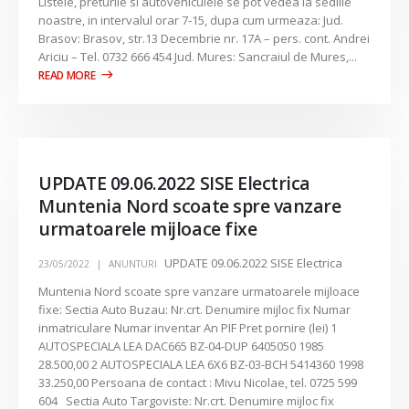
Listele, preturile si autovehiculele se pot vedea la sediile
noastre, in intervalul orar 7-15, dupa cum urmeaza: Jud.
Brasov: Brasov, str.13 Decembrie nr. 17A – pers. cont. Andrei
Ariciu – Tel. 0732 666 454 Jud. Mures: Sancraiul de Mures,...
UPDATE 09.06.2022 SISE Electrica
Muntenia Nord scoate spre vanzare
urmatoarele mijloace fixe
UPDATE 09.06.2022 SISE Electrica
23/05/2022
ANUNTURI
Muntenia Nord scoate spre vanzare urmatoarele mijloace
fixe: Sectia Auto Buzau: Nr.crt. Denumire mijloc fix Numar
inmatriculare Numar inventar An PIF Pret pornire (lei) 1
AUTOSPECIALA LEA DAC665 BZ-04-DUP 6405050 1985
28.500,00 2 AUTOSPECIALA LEA 6X6 BZ-03-BCH 5414360 1998
33.250,00 Persoana de contact : Mivu Nicolae, tel. 0725 599
604 Sectia Auto Targoviste: Nr.crt. Denumire mijloc fix