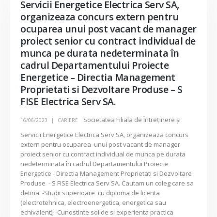
Servicii Energetice Electrica Serv SA,
organizeaza concurs extern pentru
ocuparea unui post vacant de manager
proiect senior cu contract individual de
munca pe durata nedeterminata în
cadrul Departamentului Proiecte
Energetice – Directia Management
Proprietati si Dezvoltare Produse – S
FISE Electrica Serv SA.
Societatea Filiala de Întreţinere şi
16/06/2023
CARIERE
Servicii Energetice Electrica Serv SA, organizeaza concurs
extern pentru ocuparea unui post vacant de manager
proiect senior cu contract individual de munca pe durata
nedeterminata în cadrul Departamentului Proiecte
Energetice - Directia Management Proprietati si Dezvoltare
Produse - S FISE Electrica Serv SA. Cautam un coleg care sa
detina: -Studii superioare cu diploma de licenta
(electrotehnica, electroenergetica, energetica sau
echivalent); -Cunostinte solide si experienta practica