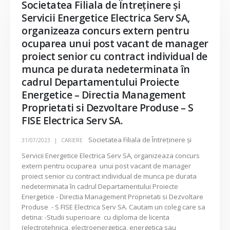
Societatea Filiala de Întreţinere şi
Servicii Energetice Electrica Serv SA,
organizeaza concurs extern pentru
ocuparea unui post vacant de manager
proiect senior cu contract individual de
munca pe durata nedeterminata în
cadrul Departamentului Proiecte
Energetice – Directia Management
Proprietati si Dezvoltare Produse – S
FISE Electrica Serv SA.
Societatea Filiala de Întreţinere şi
31/07/2023
CARIERE
Servicii Energetice Electrica Serv SA, organizeaza concurs
extern pentru ocuparea unui post vacant de manager
proiect senior cu contract individual de munca pe durata
nedeterminata în cadrul Departamentului Proiecte
Energetice - Directia Management Proprietati si Dezvoltare
Produse - S FISE Electrica Serv SA. Cautam un coleg care sa
detina: -Studii superioare cu diploma de licenta
(electrotehnica, electroenergetica, energetica sau