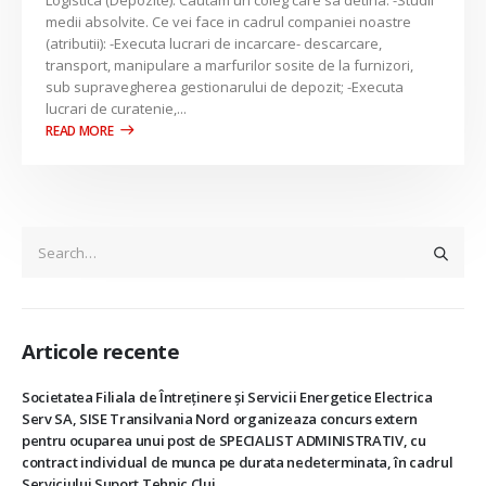
Logistica (Depozite). Cautam un coleg care sa detina: -Studii
medii absolvite. Ce vei face in cadrul companiei noastre
(atributii): -Executa lucrari de incarcare- descarcare,
transport, manipulare a marfurilor sosite de la furnizori,
sub supravegherea gestionarului de depozit; -Executa
lucrari de curatenie,...
Articole recente
Societatea Filiala de Întreţinere şi Servicii Energetice Electrica
Serv SA, SISE Transilvania Nord organizeaza concurs extern
pentru ocuparea unui post de SPECIALIST ADMINISTRATIV, cu
contract individual de munca pe durata nedeterminata, în cadrul
Serviciului Suport Tehnic Cluj .