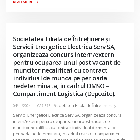
Societatea Filiala de Întreţinere şi
Servicii Energetice Electrica Serv SA,
organizeaza concurs intern/extern
pentru ocuparea unui post vacant de
muncitor necalificat cu contract
individual de munca pe perioada
nedeterminata, in cadrul DMSO –
Compartiment Logistica (Depozite).
Societatea Filiala de Întreţinere şi
04/11/2024
CARIERE
Servicii Energetice Electrica Serv SA, organizeaza concurs
intern/extern pentru ocuparea unui post vacant de
muncitor necalificat cu contract individual de munca pe
perioada nedeterminata, in cadrul DMSO – Compartiment