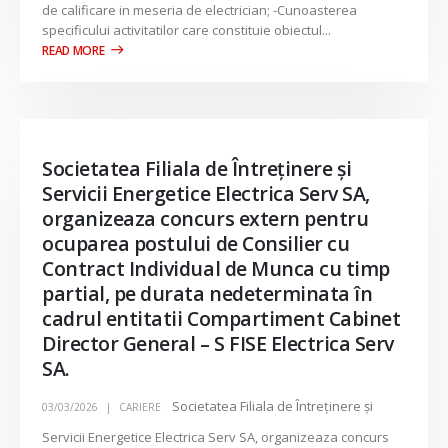
de calificare in meseria de electrician; -Cunoasterea
specificului activitatilor care constituie obiectul...
Societatea Filiala de Întreţinere şi
Servicii Energetice Electrica Serv SA,
organizeaza concurs extern pentru
ocuparea postului de Consilier cu
Contract Individual de Munca cu timp
partial, pe durata nedeterminata în
cadrul entitatii Compartiment Cabinet
Director General – S FISE Electrica Serv
SA.
Societatea Filiala de Întreţinere şi
03/03/2026
CARIERE
Servicii Energetice Electrica Serv SA, organizeaza concurs