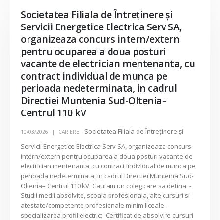
Societatea Filiala de Întreţinere şi
Servicii Energetice Electrica Serv SA,
organizeaza concurs intern/extern
pentru ocuparea a doua posturi
vacante de electrician mentenanta, cu
contract individual de munca pe
perioada nedeterminata, in cadrul
Directiei Muntenia Sud-Oltenia–
Centrul 110 kV
Societatea Filiala de Întreţinere şi
10/03/2026
CARIERE
Servicii Energetice Electrica Serv SA, organizeaza concurs
intern/extern pentru ocuparea a doua posturi vacante de
electrician mentenanta, cu contract individual de munca pe
perioada nedeterminata, in cadrul Directiei Muntenia Sud-
Oltenia– Centrul 110 kV. Cautam un coleg care sa detina: -
Studii medii absolvite, scoala profesionala, alte cursuri si
atestate/competente profesionale minim liceale-
specializarea profil electric; -Certificat de absolvire cursuri