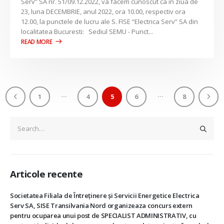
Serv” SA nr. 51/09.12.2022, va facem cunoscut ca in ziua de
23, luna DECEMBRIE, anul 2022, ora 10.00, respectiv ora
12.00, la punctele de lucru ale S. FISE “Electrica Serv” SA din
localitatea Bucuresti: Sediul SEMU - Punct...
…
…
1
4
5
6
8
Articole recente
Societatea Filiala de Întreţinere şi Servicii Energetice Electrica
Serv SA, SISE Transilvania Nord organizeaza concurs extern
pentru ocuparea unui post de SPECIALIST ADMINISTRATIV, cu