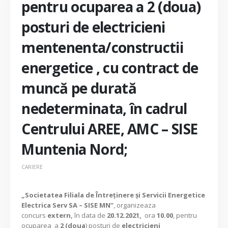
pentru ocuparea a 2 (doua)
posturi de electricieni
mentenenta/constructii
energetice , cu contract de
muncă pe durată
nedeterminata, în cadrul
Centrului AREE, AMC – SISE
Muntenia Nord;
CARIERE
„Societatea Filiala de Întreţinere şi Servicii Energetice
Electrica Serv SA – SISE MN”
, organizeaza
concurs
extern,
în data de
20.12.2021,
ora
10.00
, pentru
ocuparea a
2 (doua
) posturi de
electricieni