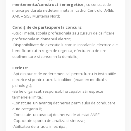
mentenenta/constructii energetice ,
cu contract de
muncă pe durată nedeterminata, în cadrul Centrului AREE,
AMC – SISE Muntenia Nord;
Condiţiile de participare la concurs:
-Studii medii, scoala profesionala sau cursuri de calificare
profesionala in domeniul electric;
-Disponibilitate de executie lucrari in instalatiile electrice ale
beneficiarului in regim de urgenta, efectuarea de ore
suplimentare si consemn la domiciliu;
Cerinte:
-Apt din punct de vedere medical pentru lucru in instalatiile
electrice si pentru lucru la inaltime (examen medical si
psihologic);
-Să fie organizat, responsabil şi capabil să respecte
termenele limita.;
-Constituie un avantaj detinerea permisului de conducere
auto categoria B;
-Constituie un avantaj detinerea de atestat ANRE;
-Capacitate sporita de analiza si sinteza ;
-Abilitatea de a lucra in echipa ;