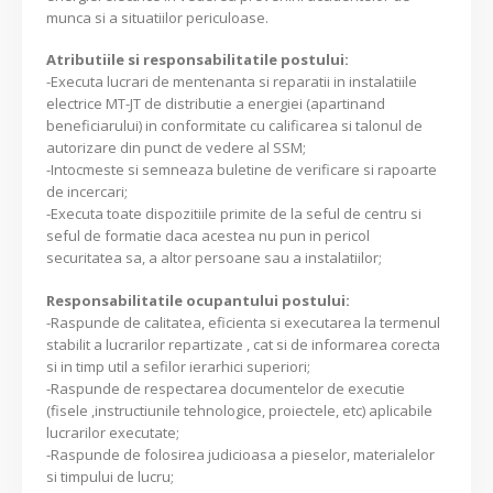
munca si a situatiilor periculoase.
Atributiile si responsabilitatile postului:
-Executa lucrari de mentenanta si reparatii in instalatiile
electrice MT-JT de distributie a energiei (apartinand
beneficiarului) in conformitate cu calificarea si talonul de
autorizare din punct de vedere al SSM;
-Intocmeste si semneaza buletine de verificare si rapoarte
de incercari;
-Executa toate dispozitiile primite de la seful de centru si
seful de formatie daca acestea nu pun in pericol
securitatea sa, a altor persoane sau a instalatiilor;
Responsabilitatile ocupantului postului:
-Raspunde de calitatea, eficienta si executarea la termenul
stabilit a lucrarilor repartizate , cat si de informarea corecta
si in timp util a sefilor ierarhici superiori;
-Raspunde de respectarea documentelor de executie
(fisele ,instructiunile tehnologice, proiectele, etc) aplicabile
lucrarilor executate;
-Raspunde de folosirea judicioasa a pieselor, materialelor
si timpului de lucru;