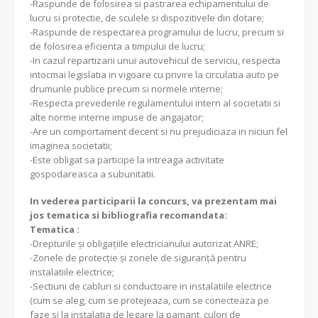
-Raspunde de folosirea si pastrarea echipamentului de
lucru si protectie, de sculele si dispozitivele din dotare;
-Raspunde de respectarea programului de lucru, precum si
de folosirea eficienta a timpului de lucru;
-In cazul repartizarii unui autovehicul de serviciu, respecta
intocmai legislatia in vigoare cu privire la circulatia auto pe
drumurile publice precum si normele interne;
-Respecta prevederile regulamentului intern al societatii si
alte norme interne impuse de angajator;
-Are un comportament decent si nu prejudiciaza in niciun fel
imaginea societatii;
-Este obligat sa participe la intreaga activitate
gospodareasca a subunitatii.
In vederea participarii la concurs, va prezentam mai
jos tematica si bibliografia recomandata:
Tematica :
-Drepturile şi obligaţiile electricianului autorizat ANRE;
-Zonele de protecţie şi zonele de siguranţă pentru
instalatiile electrice;
-Sectiuni de cabluri si conductoare in instalatiile electrice
(cum se aleg, cum se protejeaza, cum se conecteaza pe
faze si la instalatia de legare la pamant, culori de