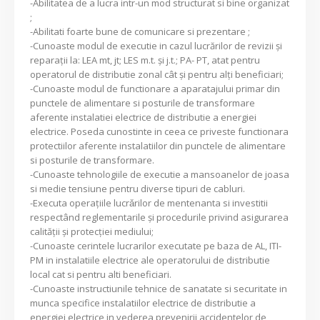
-Abilitatea de a lucra intr-un mod structurat si bine organizat
;
-Abilitati foarte bune de comunicare si prezentare ;
-Cunoaste modul de executie in cazul lucrărilor de revizii şi
reparaţii la: LEA mt, jt; LES m.t. şi j.t.; PA- PT, atat pentru
operatorul de distributie zonal cât şi pentru alţi beneficiari;
-Cunoaste modul de functionare a aparatajului primar din
punctele de alimentare si posturile de transformare
aferente instalatiei electrice de distributie a energiei
electrice. Poseda cunostinte in ceea ce priveste functionara
protectiilor aferente instalatiilor din punctele de alimentare
si posturile de transformare.
-Cunoaste tehnologiile de executie a mansoanelor de joasa
si medie tensiune pentru diverse tipuri de cabluri.
-Executa operaţiile lucrǎrilor de mentenanta si investitii
respectând reglementarile şi procedurile privind asigurarea
calităţii şi protecţiei mediului;
-Cunoaste cerintele lucrarilor executate pe baza de AL, ITI-
PM in instalatiile electrice ale operatorului de distributie
local cat si pentru alti beneficiari.
-Cunoaste instructiunile tehnice de sanatate si securitate in
munca specifice instalatiilor electrice de distributie a
energiei electrice in vederea prevenirii accidentelor de