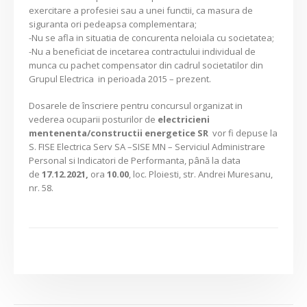
exercitare a profesiei sau a unei functii, ca masura de
siguranta ori pedeapsa complementara;
-Nu se afla in situatia de concurenta neloiala cu societatea;
-Nu a beneficiat de incetarea contractului individual de
munca cu pachet compensator din cadrul societatilor din
Grupul Electrica in perioada 2015 – prezent.
Dosarele de înscriere pentru concursul organizat in
vederea ocuparii posturilor de
electricieni
mentenenta/constructii energetice SR
vor fi depuse la
S. FISE Electrica Serv SA –SISE MN – Serviciul Administrare
Personal si Indicatori de Performanta, până la data
de
17.12.2021,
ora
10.00
, loc. Ploiesti, str. Andrei Muresanu,
nr. 58.