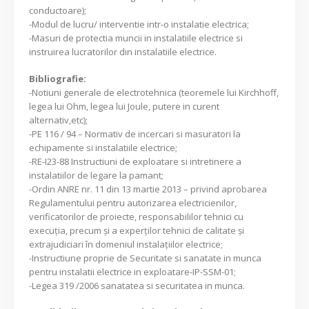
conductoare);
-Modul de lucru/ interventie intr-o instalatie electrica;
-Masuri de protectia muncii in instalatiile electrice si
instruirea lucratorilor din instalatiile electrice.
Bibliografie:
-Notiuni generale de electrotehnica (teoremele lui Kirchhoff,
legea lui Ohm, legea lui Joule, putere in curent
alternativ,etc);
-PE 116 / 94 – Normativ de incercari si masuratori la
echipamente si instalatiile electrice;
-RE-I23-88 Instructiuni de exploatare si intretinere a
instalatiilor de legare la pamant;
-Ordin ANRE nr. 11 din 13 martie 2013 – privind aprobarea
Regulamentului pentru autorizarea electricienilor,
verificatorilor de proiecte, responsabililor tehnici cu
execuţia, precum şi a experţilor tehnici de calitate şi
extrajudiciari în domeniul instalaţiilor electrice;
-Instructiune proprie de Securitate si sanatate in munca
pentru instalatii electrice in exploatare-IP-SSM-01;
-Legea 319 /2006 sanatatea si securitatea in munca.