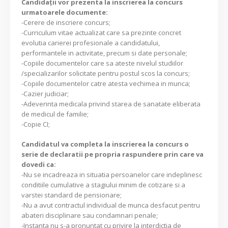
Candidaţii vor prezenta la inscrierea la concurs
urmatoarele documente:
-Cerere de inscriere concurs;
-Curriculum vitae actualizat care sa prezinte concret
evolutia carierei profesionale a candidatului,
performantele in activitate, precum si date personale;
-Copiile documentelor care sa ateste nivelul studiilor
/specializarilor solicitate pentru postul scos la concurs;
-Copiile documentelor catre atesta vechimea in munca;
-Cazier judiciar;
-Adeverinta medicala privind starea de sanatate eliberata
de medicul de familie;
-Copie CI;
Candidatul va completa la inscrierea la concurs o
serie de declaratii pe propria raspundere prin care va
dovedi ca:
-Nu se incadreaza in situatia persoanelor care indeplinesc
conditiile cumulative a stagiului minim de cotizare si a
varstei standard de pensionare;
-Nu a avut contractul individual de munca desfacut pentru
abateri disciplinare sau condamnari penale;
-Instanta nu s-a pronuntat cu privire la interdictia de