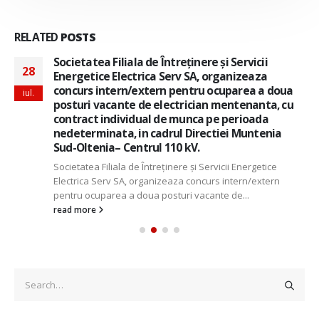
RELATED
POSTS
Societatea Filiala de Întreţinere şi Servicii
28
Energetice Electrica Serv SA, organizeaza
concurs intern/extern pentru ocuparea a doua
iul.
posturi vacante de electrician mentenanta, cu
contract individual de munca pe perioada
nedeterminata, in cadrul Directiei Muntenia
Sud-Oltenia– Centrul 110 kV.
Societatea Filiala de Întreţinere şi Servicii Energetice
Electrica Serv SA, organizeaza concurs intern/extern
pentru ocuparea a doua posturi vacante de...
read more