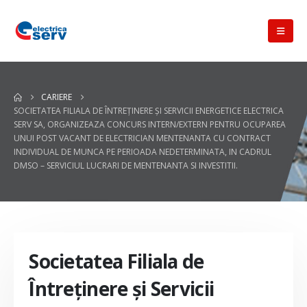
CARIERE
SOCIETATEA FILIALA DE ÎNTREŢINERE ŞI SERVICII ENERGETICE ELECTRICA
SERV SA, ORGANIZEAZA CONCURS INTERN/EXTERN PENTRU OCUPAREA
UNUI POST VACANT DE ELECTRICIAN MENTENANTA CU CONTRACT
INDIVIDUAL DE MUNCA PE PERIOADA NEDETERMINATA, IN CADRUL
DMSO – SERVICIUL LUCRARI DE MENTENANTA SI INVESTITII.
Societatea Filiala de
Întreţinere şi Servicii