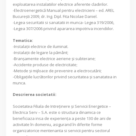
exploatarea instalatiilor electrice aferente cladirilor.
-Electroenergetică Manual pentru electricieni – ed. AREL
București 2009, dr. Ing. Dipl. Fita Nicolae Daniel.
-Legea securitatii si sanatatii in munca- Legea 319/2006,
-Legea 307/2006 privind apararea impotriva incendiilor.
Tematica:
-Instalații electrice de iluminat.
-Instalații de legare la pământ;
-Branșamente electrice aeriene și subterane;
-Accidente produse de electricitate;
-Metode și mijloace de prevenire a electrocutării;
-Obligațiile lucrătorilor privind securitatea și sanatatea in
munca.
Descrierea societatii:
Societatea Filiala de Intreţinere şi Servicii Energetice –
Electrica Serv – S.A. este o structura dinamica ce
beneficiaza insa de experienţa a peste 130 de ani de
activitate în domeniu, asigurand în diferite forme
organizatorice mentenanta si servicii pentru sectorul