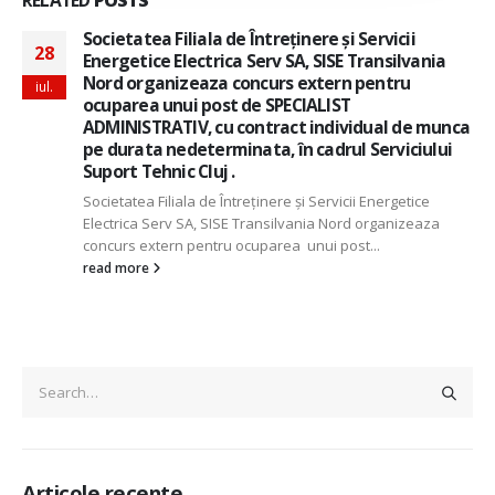
Societatea Filiala de Întreţinere şi Servicii
28
Energetice Electrica Serv SA, SISE Transilvania
Nord organizeaza concurs extern pentru
iul.
ocuparea unui post de SPECIALIST
ADMINISTRATIV, cu contract individual de munca
pe durata nedeterminata, în cadrul Serviciului
Suport Tehnic Cluj .
Societatea Filiala de Întreţinere şi Servicii Energetice
Electrica Serv SA, SISE Transilvania Nord organizeaza
concurs extern pentru ocuparea unui post...
read more
Articole recente