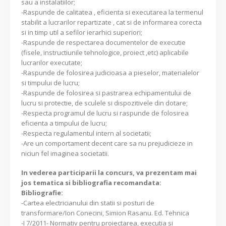
sau a instalatiilor;
-Raspunde de calitatea , eficienta si executarea la termenul
stabilit a lucrarilor repartizate , cat si de informarea corecta
si in timp util a sefilor ierarhici superiori;
-Raspunde de respectarea documentelor de executie
(fisele, instructiunile tehnologice, proiect ,etc) aplicabile
lucrarilor executate;
-Raspunde de folosirea judicioasa a pieselor, materialelor
si timpului de lucru;
-Raspunde de folosirea si pastrarea echipamentului de
lucru si protectie, de sculele si dispozitivele din dotare;
-Respecta programul de lucru si raspunde de folosirea
eficienta a timpului de lucru;
-Respecta regulamentul intern al societatii;
-Are un comportament decent care sa nu prejudicieze in
niciun fel imaginea societatii.
In vederea participarii la concurs, va prezentam mai
jos tematica si bibliografia recomandata:
Bibliografie:
-Cartea electricianului din statii si posturi de
transformare/Ion Conecini, Simion Rasanu. Ed. Tehnica
-I 7/2011- Normativ pentru proiectarea, executia si