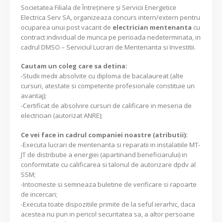
Societatea Filiala de Întreţinere şi Servicii Energetice
Electrica Serv SA, organizeaza concurs intern/extern pentru
ocuparea unui post vacant de
electrician mentenanta
cu
contract individual de munca pe perioada nedeterminata, in
cadrul DMSO – Serviciul Lucrari de Mentenanta si Investitii.
Cautam un coleg care sa detina:
-Studii medii absolvite cu diploma de bacalaureat (alte
cursuri, atestate si competente profesionale constituie un
avantaj);
-Certificat de absolvire cursuri de calificare in meseria de
electrician (autorizat ANRE);
Ce vei face in cadrul companiei noastre (atributii):
-Executa lucrari de mentenanta si reparatii in instalatiile MT-
JT de distributie a energiei (apartinand beneficiarului) in
conformitate cu calificarea si talonul de autorizare dpdv al
SSM;
-Intocmeste si semneaza buletine de verificare si rapoarte
de incercari;
-Executa toate dispozitiile primite de la seful ierarhic, daca
acestea nu pun in pericol securitatea sa, a altor persoane