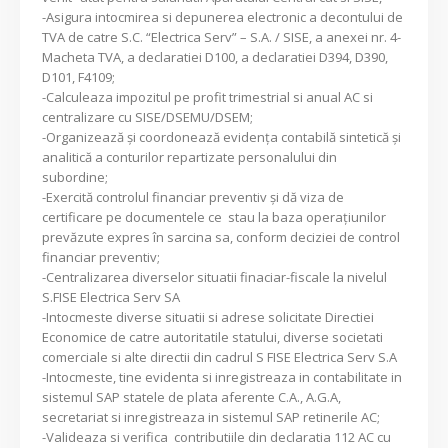
-Asigura intocmirea si depunerea electronic a decontului de
TVA de catre S.C. “Electrica Serv” – S.A. / SISE, a anexei nr. 4-
Macheta TVA, a declaratiei D100, a declaratiei D394, D390,
D101, F4109;
-Calculeaza impozitul pe profit trimestrial si anual AC si
centralizare cu SISE/DSEMU/DSEM;
-Organizează şi coordonează evidenţa contabilă sintetică şi
analitică a conturilor repartizate personalului din
subordine;
-Exercită controlul financiar preventiv şi dă viza de
certificare pe documentele ce stau la baza operaţiunilor
prevăzute expres în sarcina sa, conform deciziei de control
financiar preventiv;
-Centralizarea diverselor situatii finaciar-fiscale la nivelul
S.FISE Electrica Serv SA
-Intocmeste diverse situatii si adrese solicitate Directiei
Economice de catre autoritatile statului, diverse societati
comerciale si alte directii din cadrul S FISE Electrica Serv S.A
-Intocmeste, tine evidenta si inregistreaza in contabilitate in
sistemul SAP statele de plata aferente C.A., A.G.A,
secretariat si inregistreaza in sistemul SAP retinerile AC;
-Valideaza si verifica contributiile din declaratia 112 AC cu