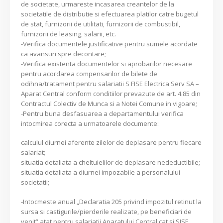
de societate, urmareste incasarea creantelor de la
societatile de distributie si efectuarea platilor catre bugetul
de stat, furnizorii de utilitati, furnizorii de combustibil,
furnizorii de leasing, salarii, etc.
-Verifica documentele justificative pentru sumele acordate
ca avansuri spre decontare;
-Verifica existenta documentelor si aprobarilor necesare
pentru acordarea compensarilor de bilete de
odihna/tratament pentru salariatii S FISE Electrica Serv SA –
Aparat Central conform conditiilor prevazute de art. 4.85 din
Contractul Colectiv de Munca si a Notei Comune in vigoare;
-Pentru buna desfasuarea a departamentului verifica
intocmirea corecta a urmatoarele documente:
calculul diurnei aferente zilelor de deplasare pentru fiecare
salariat;
situatia detaliata a cheltuielilor de deplasare nedeductibile;
situatia detaliata a diurnei impozabile a personalului
societatii;
-Intocmeste anual „Declaratia 205 privind impozitul retinut la
sursa si castigurile/pierderile realizate, pe beneficiari de
venit” atat pentru salariatii Aparatului Central cat si SISE,