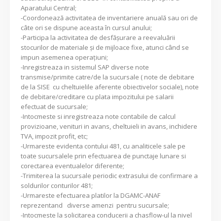
Aparatului Central;
-Coordonează activitatea de inventariere anuală sau ori de
câte ori se dispune aceasta în cursul anului;
-Participa la activitatea de desfăşurare a reevaluării
stocurilor de materiale şi de mijloace fixe, atunci când se
impun asemenea operaţiuni;
-Inregistreaza in sistemul SAP diverse note
transmise/primite catre/de la sucursale ( note de debitare
de la SISE cu cheltuielile aferente obiectivelor sociale), note
de debitare/creditare cu plata impozitului pe salarii
efectuat de sucursale;
-Intocmeste si inregistreaza note contabile de calcul
provizioane, venituri in avans, cheltuieli in avans, inchidere
TVA, impozit profit, etc;
-Urmareste evidenta contului 481, cu analiticele sale pe
toate sucursalele prin efectuarea de punctaje lunare si
corectarea eventualelor diferente;
-Trimiterea la sucursale periodic extrasului de confirmare a
soldurilor conturilor 481;
-Urmareste efectuarea platilor la DGAMC-ANAF
reprezentand diverse amenzi pentru sucursale;
-Intocmeste la solicitarea conducerii a chasflow-ul la nivel