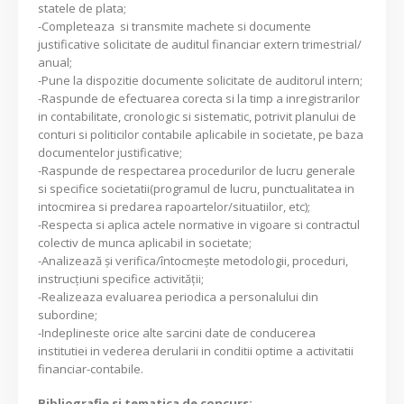
statele de plata;
-Completeaza si transmite machete si documente
justificative solicitate de auditul financiar extern trimestrial/
anual;
-Pune la dispozitie documente solicitate de auditorul intern;
-Raspunde de efectuarea corecta si la timp a inregistrarilor
in contabilitate, cronologic si sistematic, potrivit planului de
conturi si politicilor contabile aplicabile in societate, pe baza
documentelor justificative;
-Raspunde de respectarea procedurilor de lucru generale
si specifice societatii(programul de lucru, punctualitatea in
intocmirea si predarea rapoartelor/situatiilor, etc);
-Respecta si aplica actele normative in vigoare si contractul
colectiv de munca aplicabil in societate;
-Analizează şi verifica/întocmeşte metodologii, proceduri,
instrucţiuni specifice activităţii;
-Realizeaza evaluarea periodica a personalului din
subordine;
-Indeplineste orice alte sarcini date de conducerea
institutiei in vederea derularii in conditii optime a activitatii
financiar-contabile.
Bibliografie si tematica de concurs: