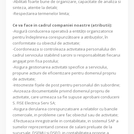
-Abilitati foarte bune de organizare, capacitate de analiza si
sinteza, atentie la detalii;
-Respectarea termenelor limita;
Ce va face in cadrul companiei noastre (atributii):
-Asigură conducerea operativă a entităţii organizatorice
pentru îndeplinirea corespunzătoare a atribuţiilor, în
conformitate cu obiectul de activitate;
-Coordoneaza si controleaza activitatea personalului din
cadrul serviciului stabilind sarcini si responsabilitati fiecarui
angajat prin fisa postului;
-Asigura gestionarea activitatii specifice a serviciului,
propune actiuni de eficientizare pentru domeniul propriu
de activitate;
-Intocmeste fişele de post pentru personalul din subordine;
-Avizeaza documentatiile privind domeniul propriu de
activitate, care urmeaza sa fie supuse aprobarii conducerii
S. FISE Electrica Serv SA;
-Asigura derularea corespunzatoare a relatiilor cu bancile
comerciale, in probleme care fac obiectul sau de activitate;
-Efectueaza inregistrarile in contabilitate, in sistemul SAP a
sumelor reprezentand conexe de salarii preluate de la
sucursale, DSEMU si DSEO in contabilitatea proprie a