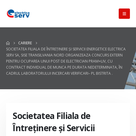
CARIERE
SOCIETATEA FILIALA DE ÎNTREŢINERE ŞI SERVICII ENERGETICE ELECTRICA
SERV SA, SISE TRANSILVANIA NORD ORGANIZEAZA CONCURS EXTERN
PENTRU OCUPAREA UNUI POST DE ELECTRICIAN PRAM+LIV, CU
CONTRACT INDIVIDUAL DE MUNCA PE DURATA NEDETERMINATA, ÎN
CADRUL LABORATORULUI INCERCARI VERIFICARI– PL BISTRITA .
Societatea Filiala de
Întreţinere şi Servicii