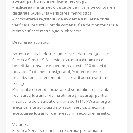
special) pentru mdm verificate metrologic;
– aplicarea marcii metrologice de verificare pe contoarele
declarate „ADMIS” la verificarea metrologică;
– completarea registrului de evidenta a buletinelor de
verificare, registrul unic de comenzi, fisa de monitorizare a
mdm verificate metrologic in laborator;
Descrierea societatii:
Societatea Filiala de Intreţinere şi Servicii Energetice «
Electrica Serv» – S.A. – este o structura dinamica ce
beneficiaza insa de experienţa a peste 130 de ani de
activitate în domeniu, asigurand, în diferite forme
organizatorice, mentenanta si servicii pentru sectorul
energetic.
Principalul obiect de activitate al societatii il reprezinta
realizarea lucrarilor de intreținere și reparații pentru
instalatiile de distributie si transport (110 kV) a energiei
electrice, alte activitati de prestari servicii, precum și
executarea lucrarilor de investitiiiîn sectorul energetic.
Viziunea
Electrica Serv este unul dintre cei mai performanti