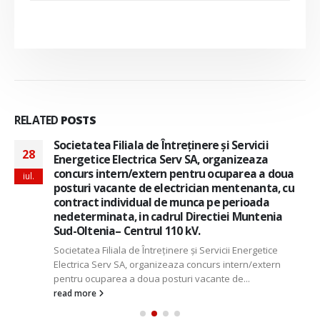
RELATED
POSTS
Societatea Filiala de Întreţinere şi Servicii
28
Energetice Electrica Serv SA, organizeaza
concurs intern/extern pentru ocuparea a doua
iul.
posturi vacante de electrician mentenanta, cu
contract individual de munca pe perioada
nedeterminata, in cadrul Directiei Muntenia
Sud-Oltenia– Centrul 110 kV.
Societatea Filiala de Întreţinere şi Servicii Energetice
Electrica Serv SA, organizeaza concurs intern/extern
pentru ocuparea a doua posturi vacante de...
read more