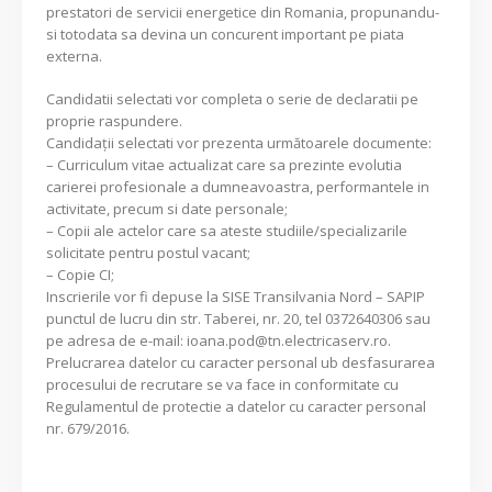
prestatori de servicii energetice din Romania, propunandu-
si totodata sa devina un concurent important pe piata
externa.
Candidatii selectati vor completa o serie de declaratii pe
proprie raspundere.
Candidaţii selectati vor prezenta următoarele documente:
– Curriculum vitae actualizat care sa prezinte evolutia
carierei profesionale a dumneavoastra, performantele in
activitate, precum si date personale;
– Copii ale actelor care sa ateste studiile/specializarile
solicitate pentru postul vacant;
– Copie CI;
Inscrierile vor fi depuse la SISE Transilvania Nord – SAPIP
punctul de lucru din str. Taberei, nr. 20, tel 0372640306 sau
pe adresa de e-mail: ioana.pod@tn.electricaserv.ro.
Prelucrarea datelor cu caracter personal ub desfasurarea
procesului de recrutare se va face in conformitate cu
Regulamentul de protectie a datelor cu caracter personal
nr. 679/2016.