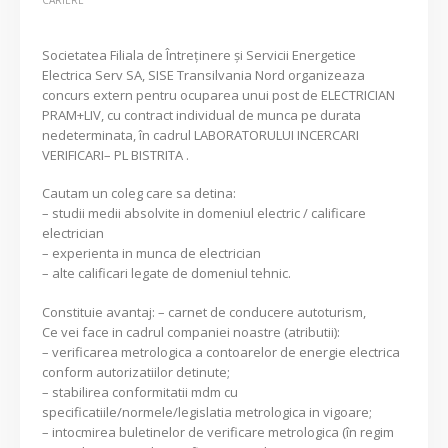
Societatea Filiala de Întreţinere şi Servicii Energetice
Electrica Serv SA, SISE Transilvania Nord organizeaza
concurs extern pentru ocuparea unui post de ELECTRICIAN
PRAM+LIV, cu contract individual de munca pe durata
nedeterminata, în cadrul LABORATORULUI INCERCARI
VERIFICARI– PL BISTRITA .
Cautam un coleg care sa detina:
– studii medii absolvite in domeniul electric / calificare
electrician
– experienta in munca de electrician
– alte calificari legate de domeniul tehnic.
Constituie avantaj: – carnet de conducere autoturism,
Ce vei face in cadrul companiei noastre (atributii):
– verificarea metrologica a contoarelor de energie electrica
conform autorizatiilor detinute;
– stabilirea conformitatii mdm cu
specificatiile/normele/legislatia metrologica in vigoare;
– intocmirea buletinelor de verificare metrologica (în regim