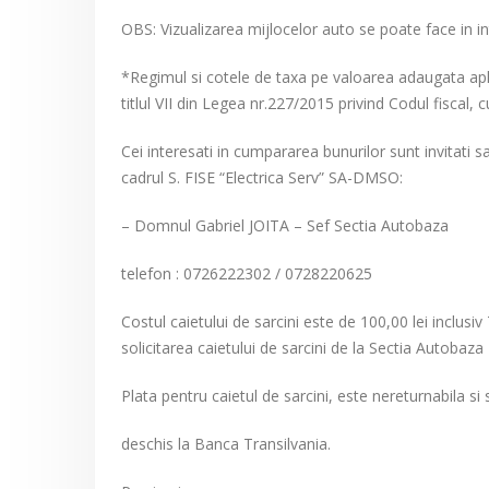
OBS: Vizualizarea mijlocelor auto se poate face in int
*Regimul si cotele de taxa pe valoarea adaugata apli
titlul VII din Legea nr.227/2015 privind Codul fiscal, c
Cei interesati in cumpararea bunurilor sunt invitati s
cadrul S. FISE “Electrica Serv” SA-DMSO:
– Domnul Gabriel JOITA – Sef Sectia Autobaza
telefon : 0726222302 / 0728220625
Costul caietului de sarcini este de 100,00 lei inclusiv T
solicitarea caietului de sarcini de la Sectia Autobaza
Plata pentru caietul de sarcini, este nereturnabila si 
deschis la Banca Transilvania.