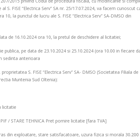
r. 207/2015 privind Codul de procedura fiscala, cu modificarile si comple
tie al S. FISE “Electrica Serv” SA nr. 25/17.07.2024, va facem cunoscut c
a 10, la punctul de lucru ale S. FISE “Electrica Serv” SA-DMSO din
ata de 16.10.2024 ora 10, la pretul de deschidere al licitatiei;
ie publica, pe data de 23.10.2024 si 25.10.2024 (ora 10.00 in fiecare d
in sedinta anterioara
, proprietatea S. FISE “Electrica Serv” SA- DMSO (Societatea Filiala de
Directia Muntenia Sud Oltenia):
licitatie
PIF / STARE TEHNICA Pret pornire licitatie [fara TVA]
in exploatare, stare satisfacatoare, uzura fizica si morala 30.200 