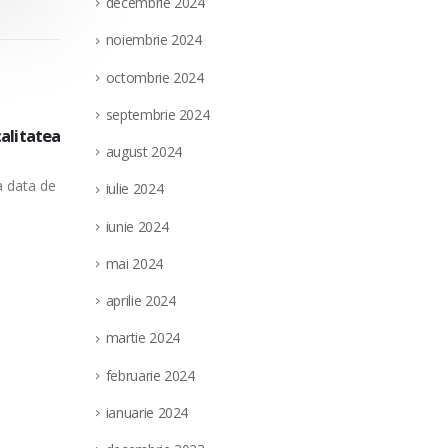
decembrie 2024
noiembrie 2024
octombrie 2024
septembrie 2024
lvania
In datele de 8, 15, 22 aprilie 2026, la pu
02
august 2024
obile
Bucuresti sect. 6, str. Costin Nenitescu, 
apr.
a data
In temeiul prevederilor art. 250 alin. (2) din
iulie 2024
completarile...
iunie 2024
read more
mai 2024
aprilie 2024
martie 2024
februarie 2024
ianuarie 2024