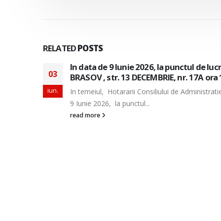
RELATED
POSTS
alitatea
In data de 26 Mai, 2 Iunie si 9 Iunie 2026,
29
SUD din localitatea BRASOV , str. 13 DECE
apr.
a data de
In temeiul, Hotararii Consiliului de Administrat
de 26 Mai, 2 Iunie si 9...
read more