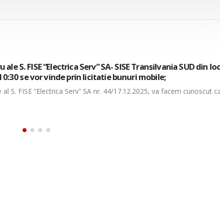
 la punctul de lucru ale S. FISE “Electrica Serv” SA- SISE Transi
MBRIE, nr. 17A ora 10:30 se vor vinde prin licitatie bunuri m
ie al S. FISE “Electrica Serv” SA nr. 44/17.12.2025, va facem cunoscut c