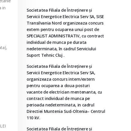
tarile
a in
Societatea Filiala de Întreţinere şi
Servicii Energetice Electrica Serv SA, SISE
Transilvania Nord organizeaza concurs
extern pentru ocuparea unui post de
SPECIALIST ADMINISTRATIV, cu contract
individual de munca pe durata
ata),
nedeterminata, în cadrul Serviciului
Suport Tehnic Cluj .
Societatea Filiala de Întreţinere şi
Servicii Energetice Electrica Serv SA,
organizeaza concurs intern/extern
pentru ocuparea a doua posturi
vacante de electrician mentenanta, cu
contract individual de munca pe
perioada nedeterminata, in cadrul
Directiei Muntenia Sud-Oltenia– Centrul
110 kV.
LEI
Societatea Filiala de Întreţinere şi