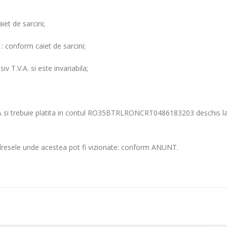
et de sarcini;
 conform caiet de sarcini;
iv T.V.A. si este invariabila;
.V.A si trebuie platita in contul RO35BTRLRONCRT0486183203 deschis l
i adresele unde acestea pot fi vizionate: conform ANUNT.