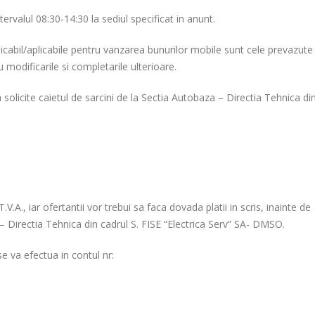
ervalul 08:30-14:30 la sediul specificat in anunt.
cabil/aplicabile pentru vanzarea bunurilor mobile sunt cele prevazute
u modificarile si completarile ulterioare.
a solicite caietul de sarcini de la Sectia Autobaza – Directia Tehnica di
.V.A., iar ofertantii vor trebui sa faca dovada platii in scris, inainte de
 – Directia Tehnica din cadrul S. FISE “Electrica Serv” SA- DMSO.
se va efectua in contul nr: