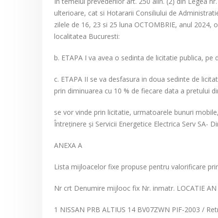
In temeiul prevederilor art. 250 alin. (2) din Legea n
ulterioare, cat si Hotararii Consiliului de Administra
zilele de 16, 23 si 25 luna OCTOMBRIE, anul 2024, or
localitatea Bucuresti:
b. ETAPA I va avea o sedinta de licitatie publica, pe d
c. ETAPA II se va desfasura in doua sedinte de licitat
prin diminuarea cu 10 % de fiecare data a pretului d
se vor vinde prin licitatie, urmatoarele bunuri mobile
Întreţinere şi Servicii Energetice Electrica Serv SA- 
ANEXA A
Lista mijloacelor fixe propuse pentru valorificare prin 
Nr crt Denumire mijlooc fix Nr. inmatr. LOCATIE AN 
1 NISSAN PRB ALTIUS 14 BV07ZWN PIF-2003 / Retras d