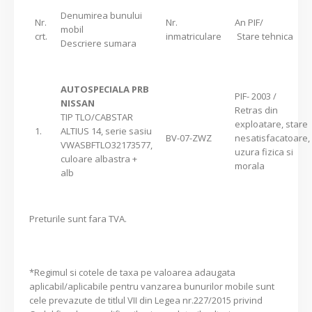
Denumirea bunului
Nr.
Nr.
An PIF/
mobil
crt.
inmatriculare
Stare tehnica
Descriere sumara
AUTOSPECIALA PRB
PIF- 2003 /
NISSAN
Retras din
TIP TLO/CABSTAR
exploatare, stare
1.
ALTIUS 14, serie sasiu
BV-07-ZWZ
nesatisfacatoare,
VWASBFTLO32173577,
uzura fizica si
culoare albastra +
morala
alb
Preturile sunt fara TVA.
*Regimul si cotele de taxa pe valoarea adaugata
aplicabil/aplicabile pentru vanzarea bunurilor mobile sunt
cele prevazute de titlul VII din Legea nr.227/2015 privind