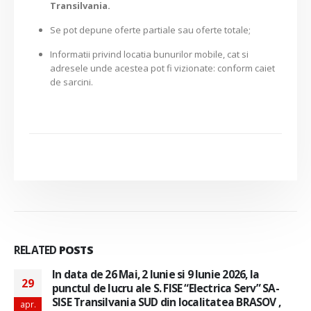
Transilvania.
Se pot depune oferte partiale sau oferte totale;
Informatii privind locatia bunurilor mobile, cat si
adresele unde acestea pot fi vizionate: conform caiet
de sarcini.
RELATED
POSTS
In data de 26 Mai, 2 Iunie si 9 Iunie 2026, la
29
punctul de lucru ale S. FISE “Electrica Serv” SA-
SISE Transilvania SUD din localitatea BRASOV ,
apr.