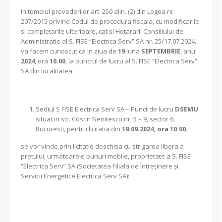
In temeiul prevederilor art. 250 alin. (2) din Legea nr.
207/2015 privind Codul de procedura fiscala, cu modificarile
si completarile ulterioare, cat si Hotararii Consiliului de
Administratie al S. FISE “Electrica Serv” SA nr. 25/17.07.2024,
va facem cunoscut ca in ziua de
19
luna
SEPTEMBRIE
, anul
2024
, ora
10.00
, la punctul de lucru al S. FISE “Electrica Serv”
SA din localitatea:
Sediul S FISE Electrica Serv SA
– Punct de lucru
DSEMU
situat in str. Costin Nenitescu nr. 5 – 9, sector 6,
Bucuresti, pentru licitatia din
19.09.2024, ora 10.00
.
se vor vinde prin licitatie deschisa cu strigarea libera a
pretului, urmatoarele bunuri mobile, proprietate a S. FISE
“Electrica Serv” SA (Societatea Filiala de Întreţinere şi
Servicii Energetice Electrica Serv SA):