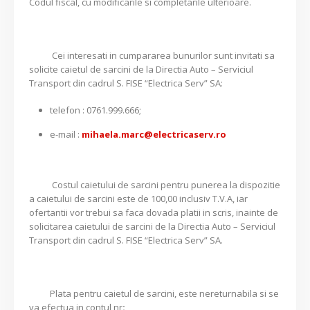
Codul fiscal, cu modificarile si completarile ulterioare.
Cei interesati in cumpararea bunurilor sunt invitati sa
solicite caietul de sarcini de la Directia Auto – Serviciul
Transport din cadrul S. FISE “Electrica Serv” SA:
telefon : 0761.999.666;
e-mail :
mihaela.marc@electricaserv.ro
Costul caietului de sarcini pentru punerea la dispozitie
a caietului de sarcini este de 100,00 inclusiv T.V.A, iar
ofertantii vor trebui sa faca dovada platii in scris, inainte de
solicitarea caietului de sarcini de la Directia Auto – Serviciul
Transport din cadrul S. FISE “Electrica Serv” SA.
Plata pentru caietul de sarcini, este nereturnabila si se
va efectua in contul nr
: