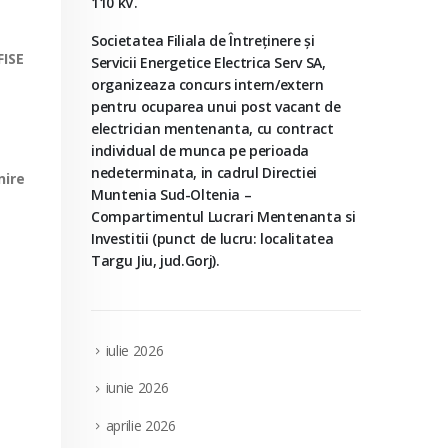
110 kV.
Societatea Filiala de Întreţinere şi
FISE
Servicii Energetice Electrica Serv SA,
organizeaza concurs intern/extern
pentru ocuparea unui post vacant de
electrician mentenanta, cu contract
individual de munca pe perioada
nedeterminata, in cadrul Directiei
nire
Muntenia Sud-Oltenia –
Compartimentul Lucrari Mentenanta si
Investitii (punct de lucru: localitatea
Targu Jiu, jud.Gorj).
iulie 2026
iunie 2026
aprilie 2026