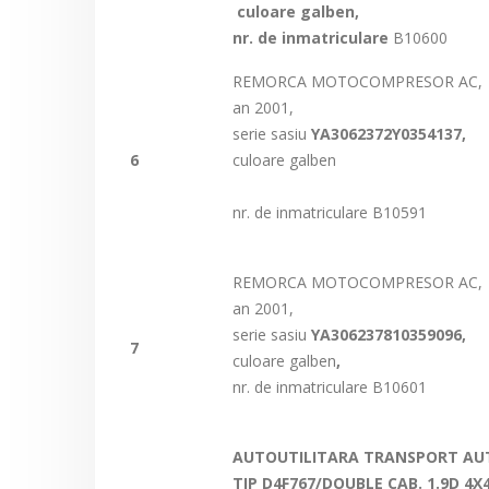
culoare galben,
nr. de inmatriculare
B10600
REMORCA MOTOCOMPRESOR AC,
an 2001,
serie sasiu
YA3062372Y0354137,
6
culoare galben
nr. de inmatriculare B10591
REMORCA MOTOCOMPRESOR AC,
an 2001,
serie sasiu
YA306237810359096,
7
culoare galben
,
nr. de inmatriculare B10601
AUTOUTILITARA TRANSPORT AUT
TIP D4F767/DOUBLE CAB. 1.9D 4X4