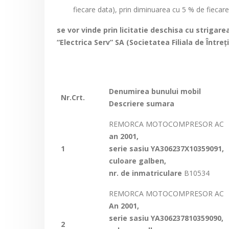
fiecare data), prin diminuarea cu 5 % de fiecare
se vor vinde prin licitatie deschisa cu strigare
“Electrica Serv” SA (Societatea Filiala de Întreţ
Denumirea bunului mobil
Nr.Crt.
Descriere sumara
REMORCA MOTOCOMPRESOR AC
an 2001,
1
serie sasiu
YA306237X10359091
,
culoare galben,
nr. de inmatriculare
B10534
REMORCA MOTOCOMPRESOR AC
An 2001,
serie sasiu
YA306237810359090
,
2