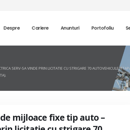
Despre
Cariere
Anunturi
Portofoliu
Se
RICA SERV-SA VINDE PRIN LICITATIE CU STRIGARE 70 AUTOVEHICULE, ETAPA 1
TA).
e mijloace fixe tip auto –
rin licitatie cu strigare 70