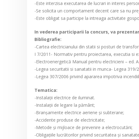
-Este interzisa executarea de lucrari in interes perso
-Se solicita un comportament decent care sa nu prejud
-Este obligat sa participe la intreaga activitate gos
In vederea participarii la concurs, va prezent
Bibliografie:
-Cartea electricianului din statii si posturi de tran
I 7/2011- Normativ pentru proiectarea, executia si exp
-Electroenergetică Manual pentru electricieni – ed. AR
-Legea securitatii si sanatatii in munca- Legea 319/
-Legea 307/2006 privind apararea impotriva incendiil
Tematica:
-Instalații electrice de iluminat.
-Instalații de legare la pământ;
-Branșamente electrice aeriene și subterane;
-Accidente produse de electricitate;
-Metode și mijloace de prevenire a electrocutării;
-Obligațiile lucrătorilor privind securitatea și sanata