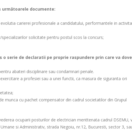
urs următoarele documente:
evolutia carierei profesionale a candidatului, performantele in activita
/specializarilor solicitate pentru postul scos la concurs;
s o serie de declaratii pe proprie raspundere prin care va dove
pentru abateri disciplinare sau condamnari penale.
e exercitare a profesiei sau a unei functii, ca masura de siguranta ori
ietatea;
l de munca cu pachet compensator din cadrul societatilor din Grupul
vederea ocuparii posturilor de electrician menttenata cadrul DSEMU, v
 Umane si Administrativ, strada Negoiu, nr.12, Bucuresti, sector 3, sa