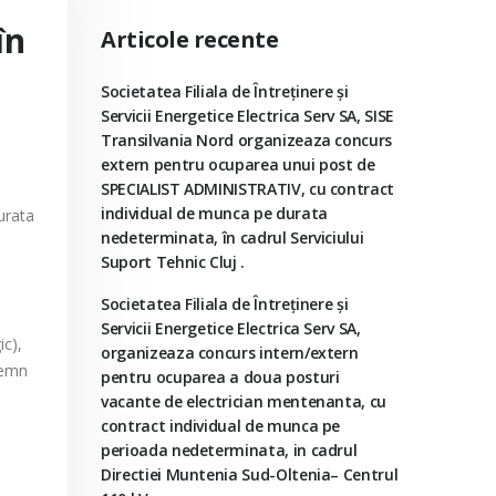
în
Articole recente
Societatea Filiala de Întreţinere şi
Servicii Energetice Electrica Serv SA, SISE
Transilvania Nord organizeaza concurs
extern pentru ocuparea unui post de
SPECIALIST ADMINISTRATIV, cu contract
individual de munca pe durata
urata
nedeterminata, în cadrul Serviciului
Suport Tehnic Cluj .
Societatea Filiala de Întreţinere şi
Servicii Energetice Electrica Serv SA,
ic),
organizeaza concurs intern/extern
nsemn
pentru ocuparea a doua posturi
vacante de electrician mentenanta, cu
contract individual de munca pe
perioada nedeterminata, in cadrul
Directiei Muntenia Sud-Oltenia– Centrul