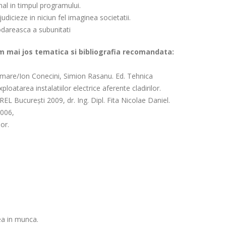
nal in timpul programului.
icieze in niciun fel imaginea societatii.
podareasca a subunitati
am mai jos tematica si bibliografia recomandata:
sformare/Ion Conecini, Simion Rasanu. Ed. Tehnica
loatarea instalatiilor electrice aferente cladirilor.
EL București 2009, dr. Ing. Dipl. Fita Nicolae Daniel.
2006,
or.
tea in munca.