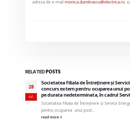
adresa de e-mail
monica.dumitrascu@electrica.ro
,
c
RELATED
POSTS
izeaza
Societatea Filiala de Întreţinere şi Servi
28
e munca
pentru ocuparea a doua posturi vacante 
perioada nedeterminata, in cadrul Direc
iul.
tern
Societatea Filiala de Întreţinere şi Servicii En
doua posturi vacante de...
read more