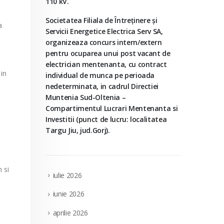
110 kV.
Societatea Filiala de Întreţinere şi
a
Servicii Energetice Electrica Serv SA,
organizeaza concurs intern/extern
pentru ocuparea unui post vacant de
electrician mentenanta, cu contract
 in
individual de munca pe perioada
nedeterminata, in cadrul Directiei
Muntenia Sud-Oltenia –
Compartimentul Lucrari Mentenanta si
Investitii (punct de lucru: localitatea
Targu Jiu, jud.Gorj).
 si
iulie 2026
iunie 2026
aprilie 2026