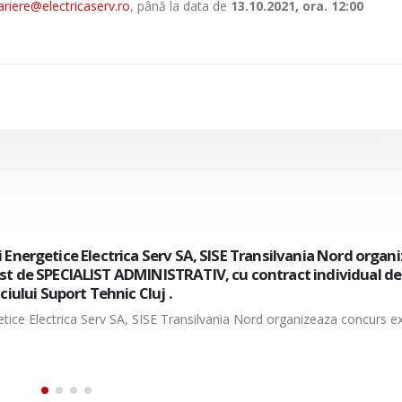
ariere@electricaserv.ro
, până la data de
13.10.2021, ora. 12:00
cii Energetice Electrica Serv SA, organizeaza concurs intern/
de electrician mentenanta, cu contract individual de munc
tiei Muntenia Sud-Oltenia– Centrul 110 kV.
ergetice Electrica Serv SA, organizeaza concurs intern/extern pentru ocu