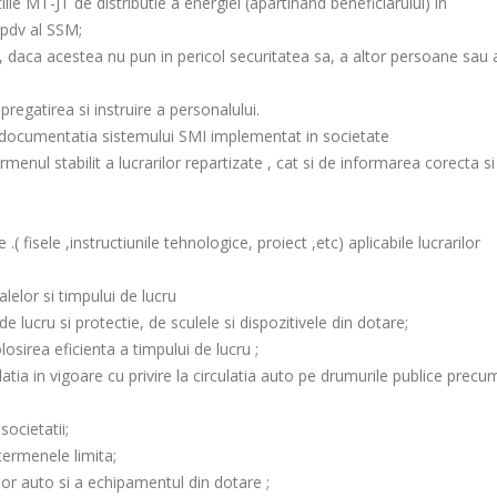
iile MT-JT de distributie a energiei (apartinand beneficiarului) in
dpdv al SSM;
ic, daca acestea nu pun in pericol securitatea sa, a altor persoane sau 
pregatirea si instruire a personalului.
cu documentatia sistemului SMI implementat in societate
menul stabilit a lucrarilor repartizate , cat si de informarea corecta si
isele ,instructiunile tehnologice, proiect ,etc) aplicabile lucrarilor
lelor si timpului de lucru
lucru si protectie, de sculele si dispozitivele din dotare;
sirea eficienta a timpului de lucru ;
tia in vigoare cu privire la circulatia auto pe drumurile publice precum
ocietatii;
termenele limita;
elor auto si a echipamentul din dotare ;