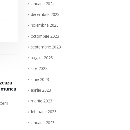
ianuarie 2024
decembrie 2023
noiembrie 2023
octombrie 2023
septembrie 2023
august 2023
iulie 2023
iunie 2023
extern
Societatea Filiala de Întreţinere şi Serv
28
a pe
pentru ocuparea unui post vacant de el
aprilie 2023
nedeterminata, in cadrul Directiei Munt
iul.
(punct de lucru: localitatea Targu Jiu, ju
martie 2023
parea a
Societatea Filiala de Întreţinere şi Servicii En
februarie 2023
unui post vacant de electrician...
ianuarie 2023
read more