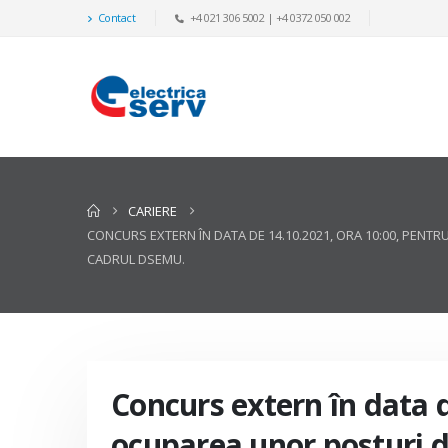
Contact
+4 021 306 5002 | +4 0372 050 002
CARIERE
CONCURS EXTERN ÎN DATA DE 14.10.2021, ORA 10:00, PEN
CADRUL DSEMU.
Concurs extern în data d
ocuparea unor posturi d