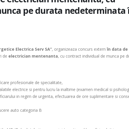
 munca pe durata nedeterminata 
ergetice Electrica Serv SA”
, organizeaza concurs extern
în data de
ri de
electrician mentenanta
, cu contract individual de munca pe d
ficare profesionale de specialitate,
latiile electrice si pentru lucru la inaltime (examen medical si psiholog
eneficiarului in regim de urgenta, efectuarea de ore suplimentare si co
ucere auto categoria B