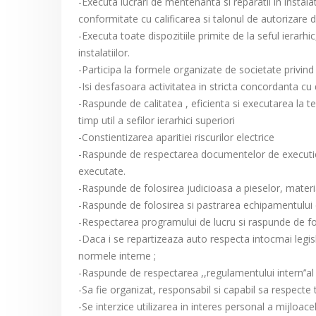
-Executa lucrari de mentenanta si reparatii in instalat
conformitate cu calificarea si talonul de autorizare 
-Executa toate dispozitiile primite de la seful ierarh
instalatiilor.
-Participa la formele organizate de societate privind 
-Isi desfasoara activitatea in stricta concordanta 
-Raspunde de calitatea , eficienta si executarea la ter
timp util a sefilor ierarhici superiori
-Constientizarea aparitiei riscurilor electrice
-Raspunde de respectarea documentelor de executie .( f
executate.
-Raspunde de folosirea judicioasa a pieselor, materia
-Raspunde de folosirea si pastrarea echipamentului de 
-Respectarea programului de lucru si raspunde de folo
-Daca i se repartizeaza auto respecta intocmai legisla
normele interne ;
-Raspunde de respectarea ,,regulamentului intern’’al s
-Sa fie organizat, responsabil si capabil sa respecte 
-Se interzice utilizarea in interes personal a mijloac