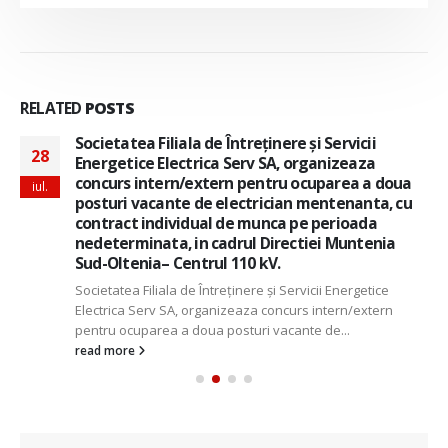
RELATED
POSTS
Societatea Filiala de Întreţinere şi Servicii
28
Energetice Electrica Serv SA, organizeaza
concurs intern/extern pentru ocuparea a doua
iul.
posturi vacante de electrician mentenanta, cu
contract individual de munca pe perioada
nedeterminata, in cadrul Directiei Muntenia
Sud-Oltenia– Centrul 110 kV.
Societatea Filiala de Întreţinere şi Servicii Energetice
Electrica Serv SA, organizeaza concurs intern/extern
pentru ocuparea a doua posturi vacante de...
read more