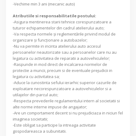
-Vechime min 3 ani (mecanic auto)
Atributiile si responsabilitatile postului:
-Asigura mentinerea starii tehnice corespunzatoare a
tuturor echipamentelor din cadrul atelierului auto;
-Va respecta normele şi reglementările privind modul de
organizare şi funcţionare a autobazelor;
-Nu va permite in incinta atelierului auto accesul
persoanelor neautorizate sau a persoanelor care nu au
legatura cu activitatea de reparatii a autovehiculelor;
-Raspunde in mod direct de incalcarea normelor de
protectie a muncii, precum si de eventuale prejudicii in
legatura cu activitatea sa;
-Aduce la cunostinta sefului ierarhic superior cazurile de
exploatare necorespunzatoare a autovehiculelor si a
utilajelor din parcul auto;
-Respecta prevederile regulamentului intern al societatii si
alte norme interne impuse de angajator;
-Are un comportament decent si nu prejudiciaza in niciun fel
imaginea societatii;
-Este obligat sa participe la intreaga activitate
gospodareasca a subunitatii.