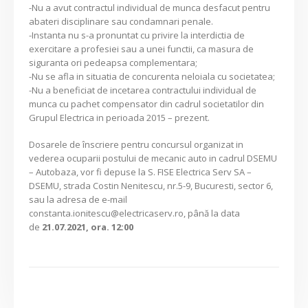
-Nu a avut contractul individual de munca desfacut pentru
abateri disciplinare sau condamnari penale.
-Instanta nu s-a pronuntat cu privire la interdictia de
exercitare a profesiei sau a unei functii, ca masura de
siguranta ori pedeapsa complementara;
-Nu se afla in situatia de concurenta neloiala cu societatea;
-Nu a beneficiat de incetarea contractului individual de
munca cu pachet compensator din cadrul societatilor din
Grupul Electrica in perioada 2015 – prezent.
Dosarele de înscriere pentru concursul organizat in
vederea ocuparii postului de mecanic auto in cadrul DSEMU
– Autobaza, vor fi depuse la S. FISE Electrica Serv SA –
DSEMU, strada Costin Nenitescu, nr.5-9, Bucuresti, sector 6,
sau la adresa de e-mail
constanta.ionitescu@electricaserv.ro, până la data
de
21.07.2021, ora. 12:00