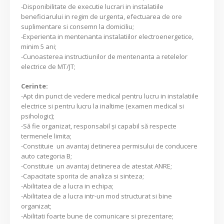
-Disponibilitate de executie lucrari in instalatiile
beneficiarului in regim de urgenta, efectuarea de ore
suplimentare si consemn la domiciliu;
-Experienta in mentenanta instalatiilor electroenergetice,
minim 5 ani;
-Cunoasterea instructiunilor de mentenanta a retelelor
electrice de MT/JT;
Cerinte:
-Apt din punct de vedere medical pentru lucru in instalatiile
electrice si pentru lucru la inaltime (examen medical si
psihologic);
-Să fie organizat, responsabil şi capabil să respecte
termenele limita;
-Constituie un avantaj detinerea permisului de conducere
auto categoria B;
-Constituie un avantaj detinerea de atestat ANRE;
-Capacitate sporita de analiza si sinteza;
-Abilitatea de a lucra in echipa;
-Abilitatea de a lucra intr-un mod structurat si bine
organizat;
-Abilitati foarte bune de comunicare si prezentare;