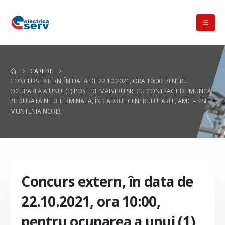
CARIERE
CONCURS EXTERN, ÎN DATA DE 22.10.2021, ORA 10:00, PENTRU
OCUPAREA A UNUI (1) POST DE MAISTRU SR, CU CONTRACT DE MUNCĂ
PE DURATĂ NEDETERMINATA, ÎN CADRUL CENTRULUI AREE, AMC – SISE
MUNTENIA NORD;
Concurs extern, în data de
22.10.2021, ora 10:00,
pentru ocuparea a unui (1)