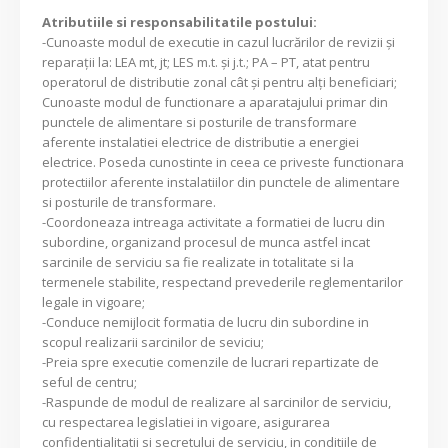
Atributiile si responsabilitatile postului:
-Cunoaste modul de executie in cazul lucrărilor de revizii şi
reparaţii la: LEA mt, jt; LES m.t. şi j.t.; PA – PT, atat pentru
operatorul de distributie zonal cât şi pentru alţi beneficiari;
Cunoaste modul de functionare a aparatajului primar din
punctele de alimentare si posturile de transformare
aferente instalatiei electrice de distributie a energiei
electrice. Poseda cunostinte in ceea ce priveste functionara
protectiilor aferente instalatiilor din punctele de alimentare
si posturile de transformare.
-Coordoneaza intreaga activitate a formatiei de lucru din
subordine, organizand procesul de munca astfel incat
sarcinile de serviciu sa fie realizate in totalitate si la
termenele stabilite, respectand prevederile reglementarilor
legale in vigoare;
-Conduce nemijlocit formatia de lucru din subordine in
scopul realizarii sarcinilor de seviciu;
-Preia spre executie comenzile de lucrari repartizate de
seful de centru;
-Raspunde de modul de realizare al sarcinilor de serviciu,
cu respectarea legislatiei in vigoare, asigurarea
confidentialitatii si secretului de serviciu, in conditiile de