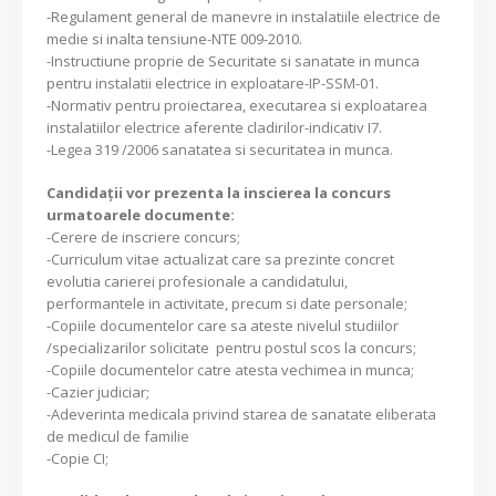
-Regulament general de manevre in instalatiile electrice de
medie si inalta tensiune-NTE 009-2010.
-Instructiune proprie de Securitate si sanatate in munca
pentru instalatii electrice in exploatare-IP-SSM-01.
-Normativ pentru proiectarea, executarea si exploatarea
instalatiilor electrice aferente cladirilor-indicativ I7.
-Legea 319 /2006 sanatatea si securitatea in munca.
Candidaţii vor prezenta la inscierea la concurs
urmatoarele documente:
-Cerere de inscriere concurs;
-Curriculum vitae actualizat care sa prezinte concret
evolutia carierei profesionale a candidatului,
performantele in activitate, precum si date personale;
-Copiile documentelor care sa ateste nivelul studiilor
/specializarilor solicitate pentru postul scos la concurs;
-Copiile documentelor catre atesta vechimea in munca;
-Cazier judiciar;
-Adeverinta medicala privind starea de sanatate eliberata
de medicul de familie
-Copie CI;