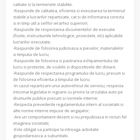
calitate si la termenele stabilite.
-Raspunde de calitatea, eficienta si executarea la termenul
stabilit a lucrarilor repartizate, cat si de informarea corecta
si in timp util a sefilor ierarhici superiori;
-Raspunde de respectarea documentelor de executie
(fisele, instructiunile tehnologice, proiectele, etc) aplicabile
lucrarilor executate;
-Raspunde de folosirea judicioasa a pieselor, materialelor
si timpului de lucru;
-Raspunde de folosirea si pastrarea echipamentului de
lucru si protectie, de sculele si dispozitivele din dotare;
-Raspunde de respectarea programului de lucru, precum si
de folosirea eficienta a timpului de lucru;
-In cazul repartizarii unui autovehicul de serviciu, respecta
intocmai legislatia in vigoare cu privire la circulatia auto pe
drumurile publice precum si normele interne;
-Respecta prevederile regulamentului intern al societatii si
alte norme interne impuse de angajator;
-Are un comportament decent si nu prejudiciaza in niciun fel
imaginea societatii;
-Este obligat sa participe la intreaga activitate
gospodareasca a subunitatii.