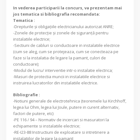
In vederea participarii la concurs, va prezentam mai
jos tematica si bibliografia recomandata:
Tematica :
-Drepturile şi obligaţiile electricianului autorizat ANRE;
-Zonele de protecţie şi zonele de siguranţă pentru
instalatiile electrice;
-Sectiuni de cabluri si conductoare in instalatiile electrice
(cum se aleg, cum se protejeaza, cum se conecteaza pe
faze si la instalatia de legare la pamant, culori de
conductoare);
-Modul de lucru/ interventie intr-o instalatie electrica;
-Masuri de protectia muncii in instalatiile electrice si
instruirea lucratorilor din instalatiile electrice.
Bibliografie :
-Notiuni generale de electrotehnica (teoremele lui Kirchhoff,
legea lui Ohm, legea lui Joule, putere in curent alternativ,
factori de putere, etc)
-PE 116 / 94 – Normativ de incercari si masuratori la
echipamente si instalatiile electrice;
-RE-I23-88 Instructiuni de exploatare si intretinere a
instalatiilor de legare la pamant;