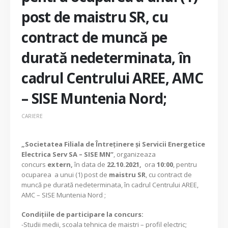
post de maistru SR, cu
contract de muncă pe
durată nedeterminata, în
cadrul Centrului AREE, AMC
– SISE Muntenia Nord;
CARIERE
„Societatea Filiala de Întreţinere şi Servicii Energetice
Electrica Serv SA – SISE MN”
, organizeaza
concurs
extern,
în data de
22.10.2021,
ora
10:00
, pentru
ocuparea a unui (1) post de
maistru SR
, cu contract de
muncă pe durată nedeterminata, în cadrul Centrului AREE,
AMC – SISE Muntenia Nord ;
Condiţiile de participare la concurs:
-Studii medii, scoala tehnica de maistri – profil electric;