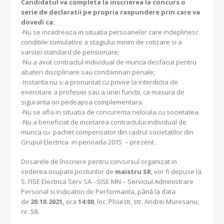
Candidatul va completa la inscrierea la concurs o
serie de declaratii pe propria raspundere prin care va
dovedi ca:
-Nu se incadreaza in situatia persoanelor care indeplinesc
conditiile cumulative a stagiului minim de cotizare si a
varstei standard de pensionare;
-Nu a avut contractul individual de munca desfacut pentru
abateri disciplinare sau condamnari penale;
-Instanta nu s-a pronuntat cu privire la interdictia de
exercitare a profesiei sau a unei functii, ca masura de
siguranta ori pedeapsa complementara.
-Nu se afla in situatia de concurenta neloiala cu societatea.
-Nu a beneficiat de incetarea contractului individual de
munca cu pachet compensator din cadrul societatilor din
Grupul Electrica in perioada 2015 – prezent .
Dosarele de înscriere pentru concursul organizat in
vederea ocuparii posturilor de
maistru SR
, vor fi depuse la
S. FISE Electrica Serv SA –SISE MN – Serviciul Administrare
Personal si Indicatori de Performanta, până la data
de
20.10.2021,
ora
14:00
, loc. Ploiesti, str. Andrei Muresanu,
nr. 58.