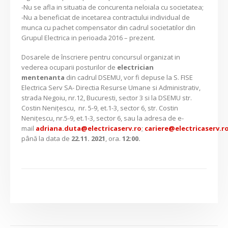
-Nu se afla in situatia de concurenta neloiala cu societatea;
-Nu a beneficiat de incetarea contractului individual de
munca cu pachet compensator din cadrul societatilor din
Grupul Electrica in perioada 2016 – prezent.
Dosarele de înscriere pentru concursul organizat in
vederea ocuparii posturilor de
electrician
mentenanta
din cadrul DSEMU, vor fi depuse la S. FISE
Electrica Serv SA- Directia Resurse Umane si Administrativ,
strada Negoiu, nr.12, Bucuresti, sector 3 si la DSEMU str.
Costin Neniţescu, nr. 5-9, et.1-3, sector 6, str. Costin
Neniţescu, nr.5-9, et.1-3, sector 6, sau la adresa de e-
mail
adriana.duta@electricaserv.ro
;
cariere@electricaserv.r
până la data de
22.11. 2021
, ora.
12:00.