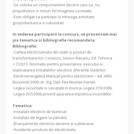
-Se solicita un comportament decent care sa nu
prejudicieze in niciun fel imaginea societatii.
-Este obligat sa participe la intreaga activitate
gospodareasca a subunitati
In vederea participarii la concurs, va prezentam mai
jos tematica si bibliografia recomandata:
Bibliografie:
-Cartea electricianului din statii si posturi de
transformare/Ion Conecini, Simion Rasanu. Ed. Tehnica
-I 7/2011- Normativ pentru proiectarea, executia si
exploatarea instalatiilor electrice aferente cladirilor.
-Electroenergetică Manual pentru electricieni – ed. AREL
București 2009, dr. Ing. Dipl. Fita Nicolae Daniel.
-Legea securitatii si sanatatii in munca- Legea 319/2006,
-Legea 307/2006 privind apararea impotriva incendiilor.
Tematica:
-Instalații electrice de iluminat.
-Instalații de legare la pământ;
-Branșamente electrice aeriene și subterane;
-Accidente produse de electricitate;