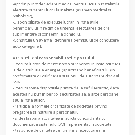
-Apt din punct de vedere medical pentru lucru in instalatiile
electrice si pentru lucru la inaltime (examen medical si
psihologic),
-Disponibilitate de executie lucrari in instalatiile
beneficiarului in regim de urgenta, efectuarea de ore
suplimentare si consemn la domiciliu,
-Constituie un avantaj detinerea permisului de conducere
auto categoria B
Atributiile si responsabilitatile postului:
-Executa lucrari de mentenanta si reparatii in instalatiile MT-
JT de distributie a energiei (apartinand beneficiarului) in
conformitate cu calificarea si talonul de autorizare dpdv al
SSM;
-Executa toate dispozitiile primite de la seful ierarhic
,
daca
acestea nu pun in pericol securitatea sa, a altor persoane
sau a instalatiilor
.
-Participa la formele organizate de societate privind
pregatirea si instruire a personalului
.
-Isi desfasoara activitatea in stricta concordanta cu
documentatia sistemului SMI implementat in societate
-Raspunde de calitatea , eficienta si executarea la