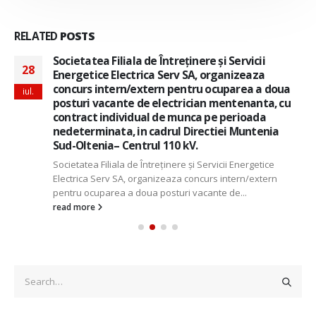
RELATED
POSTS
Societatea Filiala de Întreţinere şi Servicii
28
Energetice Electrica Serv SA, organizeaza
concurs intern/extern pentru ocuparea a doua
iul.
posturi vacante de electrician mentenanta, cu
contract individual de munca pe perioada
nedeterminata, in cadrul Directiei Muntenia
Sud-Oltenia– Centrul 110 kV.
Societatea Filiala de Întreţinere şi Servicii Energetice
Electrica Serv SA, organizeaza concurs intern/extern
pentru ocuparea a doua posturi vacante de...
read more