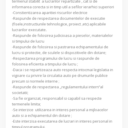
termenul stabilit a lucrarilor repartizate , cat si de
informarea corecta si in timp util a sefilor ierarhici superiori
-Constientizarea aparitiei riscurilor electrice
-Raspunde de respectarea documentelor de executie
(fisele,instructiunile tehnologice, proiect ,etc) aplicabile
lucrarilor executate
.
-Raspunde de folosirea judicioasa a pieselor, materialelor
si timpului de lucru
-Raspunde de folosirea si pastrarea echipamentului de
lucru si protectie, de sculele si dispozitivele din dotare;
-Respectarea programului de lucru si raspunde de
folosirea eficienta a timpului de lucru ;
-Daca i se repartizeaza auto respecta intocmai legislatia in
vigoare cu privire la circulatia auto pe drumurile publice
precum si normele interne ;
-Raspunde de respectarea ,,regulamentului intern’’al
societatii;
-Sa fie organizat, responsabil si capabil sa respecte
termenele limita;
-Se interzice utilizarea in interes personal a mijloacelor
auto si a echipamentul din dotare ;
-Este interzisa executarea de lucrari in interes personal in
timpul programului.