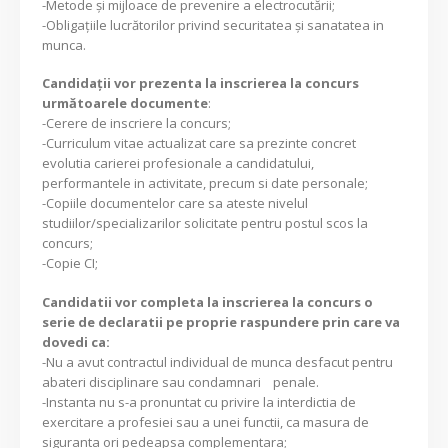
-Metode și mijloace de prevenire a electrocutării;
-Obligațiile lucrătorilor privind securitatea și sanatatea in
munca.
Candidaţii vor prezenta la inscrierea la concurs
următoarele documente
:
-Cerere de inscriere la concurs;
-Curriculum vitae actualizat care sa prezinte concret
evolutia carierei profesionale a candidatului,
performantele in activitate, precum si date personale;
-Copiile documentelor care sa ateste nivelul
studiilor/specializarilor solicitate pentru postul scos la
concurs;
-Copie CI;
Candidatii vor completa la inscrierea la concurs o
serie de declaratii pe proprie raspundere prin care va
dovedi ca:
-Nu a avut contractul individual de munca desfacut pentru
abateri disciplinare sau condamnari penale.
-Instanta nu s-a pronuntat cu privire la interdictia de
exercitare a profesiei sau a unei functii, ca masura de
siguranta ori pedeapsa complementara;