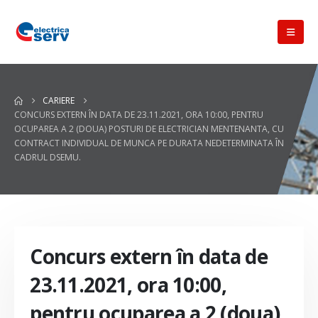
CARIERE
CONCURS EXTERN ÎN DATA DE 23.11.2021, ORA 10:00, PENTRU
OCUPAREA A 2 (DOUA) POSTURI DE ELECTRICIAN MENTENANTA, CU
CONTRACT INDIVIDUAL DE MUNCA PE DURATA NEDETERMINATA ÎN
CADRUL DSEMU.
Concurs extern în data de
23.11.2021, ora 10:00,
pentru ocuparea a 2 (doua)