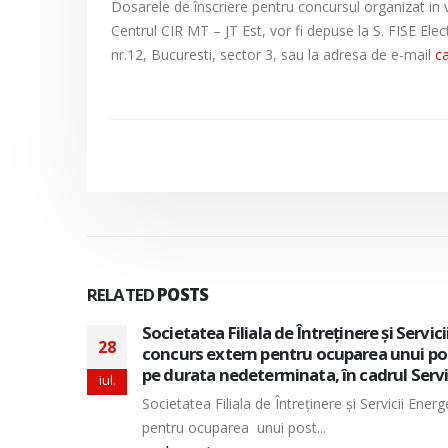
Dosarele de înscriere pentru concursul organizat in 
Centrul CIR MT – JT Est, vor fi depuse la S. FISE Ele
nr.12, Bucuresti, sector 3, sau la adresa de e-mail
ca
RELATED
POSTS
izeaza
Societatea Filiala de Întreţinere şi Servi
28
e munca
pentru ocuparea a doua posturi vacante 
perioada nedeterminata, in cadrul Direc
iul.
tern
Societatea Filiala de Întreţinere şi Servicii En
doua posturi vacante de...