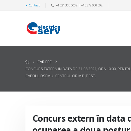
Contact
+4 021 306 5002 | +4 0372 050 002
CARIERE
CONCURS EXTERN ÎN DATA DE 31.08.2021, ORA 10:00, PEN
CADRUL DSEMU- CENTRUL CIR MT-JT EST.
Concurs extern în data d
ocuparea a doua posturi