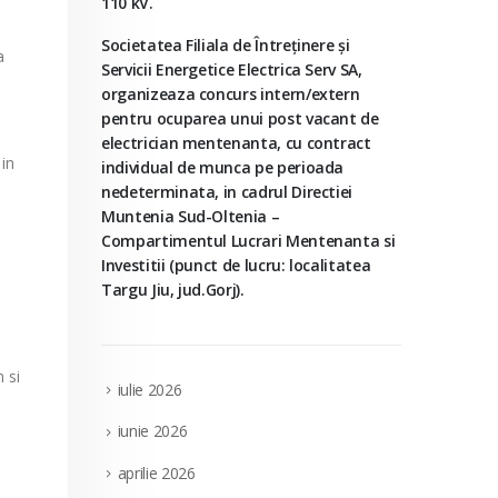
110 kV.
Societatea Filiala de Întreţinere şi
a
Servicii Energetice Electrica Serv SA,
organizeaza concurs intern/extern
pentru ocuparea unui post vacant de
electrician mentenanta, cu contract
 in
individual de munca pe perioada
nedeterminata, in cadrul Directiei
Muntenia Sud-Oltenia –
Compartimentul Lucrari Mentenanta si
Investitii (punct de lucru: localitatea
Targu Jiu, jud.Gorj).
 si
iulie 2026
iunie 2026
aprilie 2026