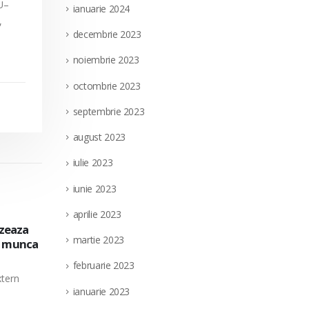
U–
ianuarie 2024
,
decembrie 2023
noiembrie 2023
octombrie 2023
septembrie 2023
august 2023
iulie 2023
iunie 2023
aprilie 2023
extern
Societatea Filiala de Întreţinere şi Serv
28
martie 2023
a pe
pentru ocuparea unui post vacant de el
nedeterminata, in cadrul Directiei Munt
iul.
februarie 2023
(punct de lucru: localitatea Targu Jiu, ju
parea a
ianuarie 2023
Societatea Filiala de Întreţinere şi Servicii En