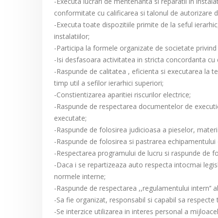
-Executa lucrari de mentenanta si reparatii in instalat
conformitate cu calificarea si talonul de autorizare 
-Executa toate dispozitiile primite de la seful ierarh
instalatiilor;
-Participa la formele organizate de societate privind 
-Isi desfasoara activitatea in stricta concordanta c
-Raspunde de calitatea , eficienta si executarea la ter
timp util a sefilor ierarhici superiori;
-Constientizarea aparitiei riscurilor electrice;
-Raspunde de respectarea documentelor de executie ( fi
executate;
-Raspunde de folosirea judicioasa a pieselor, material
-Raspunde de folosirea si pastrarea echipamentului de 
-Respectarea programului de lucru si raspunde de fol
-Daca i se repartizeaza auto respecta intocmai legisla
normele interne;
-Raspunde de respectarea ,,regulamentului intern’’ al 
-Sa fie organizat, responsabil si capabil sa respecte 
-Se interzice utilizarea in interes personal a mijloac