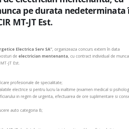
 munca pe durata nedeterminata 
IR MT-JT Est.
ergetice Electrica Serv SA”
, organizeaza concurs extern în data
posturi de
electrician mentenanta
, cu contract individual de munc
 MT-JT Est.
ficare profesionale de specialitate;
latiile electrice si pentru lucru la inaltime (examen medical si psiholog
eneficiarului in regim de urgenta, efectuarea de ore suplimentare si co
ucere auto categoria B;