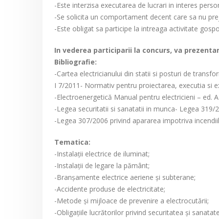
-Este interzisa executarea de lucrari in interes perso
-Se solicita un comportament decent care sa nu prejud
-Este obligat sa participe la intreaga activitate gosp
In vederea participarii la concurs, va prezent
Bibliografie:
-Cartea electricianului din statii si posturi de tran
I 7/2011- Normativ pentru proiectarea, executia si exp
-Electroenergetică Manual pentru electricieni – ed. AR
-Legea securitatii si sanatatii in munca- Legea 319/
-Legea 307/2006 privind apararea impotriva incendiil
Tematica:
-Instalații electrice de iluminat;
-Instalații de legare la pământ;
-Branșamente electrice aeriene și subterane;
-Accidente produse de electricitate;
-Metode și mijloace de prevenire a electrocutării;
-Obligațiile lucrătorilor privind securitatea și sanata