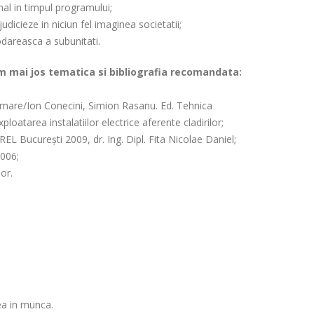
nal in timpul programului;
icieze in niciun fel imaginea societatii;
odareasca a subunitati.
am mai jos tematica si bibliografia recomandata:
sformare/Ion Conecini, Simion Rasanu. Ed. Tehnica
loatarea instalatiilor electrice aferente cladirilor;
EL București 2009, dr. Ing. Dipl. Fita Nicolae Daniel;
2006;
or.
tea in munca.