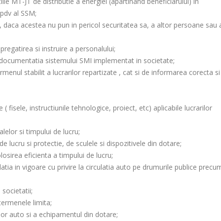
iile MT-JT de distributie a energiei (apartinand beneficiarului) in
dpdv al SSM;
ic, daca acestea nu pun in pericol securitatea sa, a altor persoane sau 
pregatirea si instruire a personalului;
u documentatia sistemului SMI implementat in societate;
menul stabilit a lucrarilor repartizate , cat si de informarea corecta si
sele, instructiunile tehnologice, proiect, etc) aplicabile lucrarilor
elor si timpului de lucru;
lucru si protectie, de sculele si dispozitivele din dotare;
osirea eficienta a timpului de lucru;
tia in vigoare cu privire la circulatia auto pe drumurile publice precum
societatii;
termenele limita;
elor auto si a echipamentul din dotare;