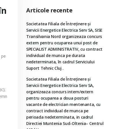
în
Articole recente
Societatea Filiala de Întreţinere şi
Servicii Energetice Electrica Serv SA, SISE
Transilvania Nord organizeaza concurs
extern pentru ocuparea unui post de
SPECIALIST ADMINISTRATIV, cu contract
individual de munca pe durata
a pe
nedeterminata, în cadrul Serviciului
Suport Tehnic Cluj .
Societatea Filiala de Întreţinere şi
Servicii Energetice Electrica Serv SA,
ic);
organizeaza concurs intern/extern
nsemn
pentru ocuparea a doua posturi
vacante de electrician mentenanta, cu
contract individual de munca pe
perioada nedeterminata, in cadrul
Directiei Muntenia Sud-Oltenia– Centrul