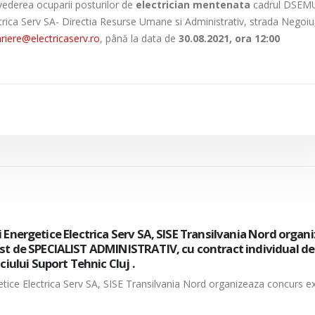
vederea ocuparii posturilor de
electrician mentenata
cadrul DSEM
ctrica Serv SA- Directia Resurse Umane si Administrativ, strada Negoiu
riere@electricaserv.ro
, până la data de
30.08.2021, ora 12:00
cii Energetice Electrica Serv SA, organizeaza concurs intern/
de electrician mentenanta, cu contract individual de munc
tiei Muntenia Sud-Oltenia– Centrul 110 kV.
ergetice Electrica Serv SA, organizeaza concurs intern/extern pentru ocu