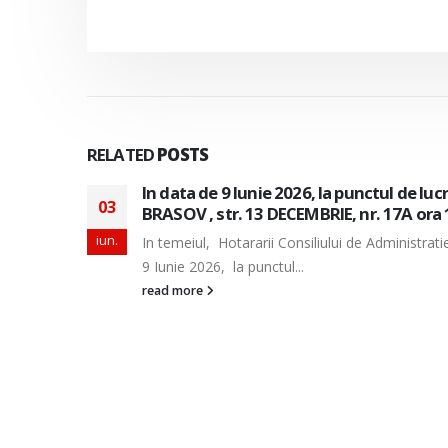
RELATED
POSTS
alitatea
In data de 26 Mai, 2 Iunie si 9 Iunie 2026,
29
SUD din localitatea BRASOV , str. 13 DECE
apr.
a data de
In temeiul, Hotararii Consiliului de Administrat
de 26 Mai, 2 Iunie si 9...
read more