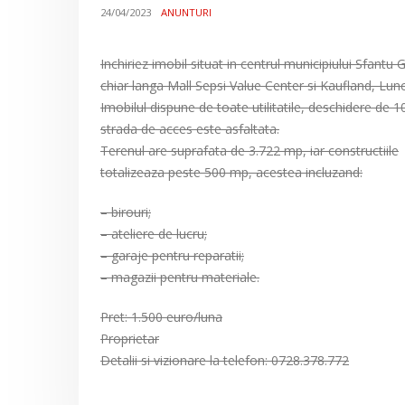
24/04/2023
ANUNTURI
Inchiriez imobil situat in centrul municipiului Sfantu
chiar langa Mall Sepsi Value Center si Kaufland, Lunc
Imobilul dispune de toate utilitatile, deschidere de 1
strada de acces este asfaltata.
Terenul are suprafata de 3.722 mp, iar constructiile
totalizeaza peste 500 mp, acestea incluzand:
– birouri;
– ateliere de lucru;
– garaje pentru reparatii;
– magazii pentru materiale.
Pret: 1.500 euro/luna
Proprietar
Detalii si vizionare la telefon: 0728.378.772