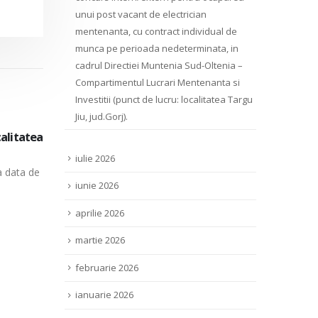
unui post vacant de electrician
mentenanta, cu contract individual de
munca pe perioada nedeterminata, in
cadrul Directiei Muntenia Sud-Oltenia –
Compartimentul Lucrari Mentenanta si
Investitii (punct de lucru: localitatea Targu
Jiu, jud.Gorj).
lvania
In datele de 8, 15, 22 aprilie 2026, la pu
02
obile
Bucuresti sect. 6, str. Costin Nenitescu, 
iulie 2026
apr.
a data
In temeiul prevederilor art. 250 alin. (2) din
iunie 2026
completarile...
read more
aprilie 2026
martie 2026
februarie 2026
ianuarie 2026