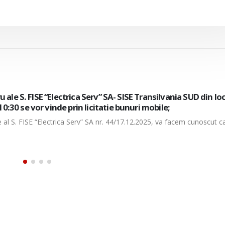
 la punctul de lucru ale S. FISE “Electrica Serv” SA- SISE Transi
MBRIE, nr. 17A ora 10:30 se vor vinde prin licitatie bunuri m
ie al S. FISE “Electrica Serv” SA nr. 44/17.12.2025, va facem cunoscut c