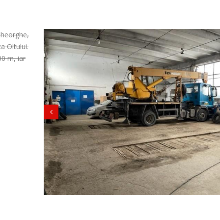
 Gheorghe,
a Oltului.
00 m, iar