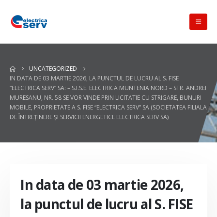
UNCATEGORIZED
IN DATA DE 03 MARTIE 2026, LA PUNCTUL DE LUCRU AL S. FISE
“ELECTRICA SERV” SA: – S.I.S.E. ELECTRICA MUNTENIA NORD – STR. ANDREI
MURESANU, NR. 58 SE VOR VINDE PRIN LICITATIE CU STRIGARE, BUNURI
MOBILE, PROPRIETATE A S. FISE “ELECTRICA SERV” SA (SOCIETATEA FILIALA
DE ÎNTREŢINERE ŞI SERVICII ENERGETICE ELECTRICA SERV SA)
In data de 03 martie 2026,
la punctul de lucru al S. FISE