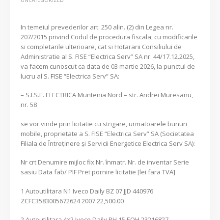
In temeiul prevederilor art. 250 alin. (2) din Legea nr.
207/2015 privind Codul de procedura fiscala, cu modificarile
si completarile ulterioare, cat si Hotararii Consiliului de
Administratie al S. FISE “Electrica Serv” SA nr. 44/17.12.2025,
va facem cunoscut ca data de 03 martie 2026, la punctul de
lucru al S. FISE “Electrica Serv” SA:
– S.I.S.E. ELECTRICA Muntenia Nord – str. Andrei Muresanu,
nr. 58
se vor vinde prin licitatie cu strigare, urmatoarele bunuri
mobile, proprietate a S. FISE “Electrica Serv” SA (Societatea
Filiala de Întreţinere şi Servicii Energetice Electrica Serv SA):
Nr crt Denumire mijloc fix Nr. înmatr. Nr. de inventar Serie
sasiu Data fab/ PIF Pret pornire licitatie [lei fara TVA]
1 Autoutilitara N1 Iveco Daily BZ 07 JJD 440976
ZCFC3583005672624 2007 22,500.00
2 Autoutilitara 4×2 Iveco Daily PH 15 EOH 23216827