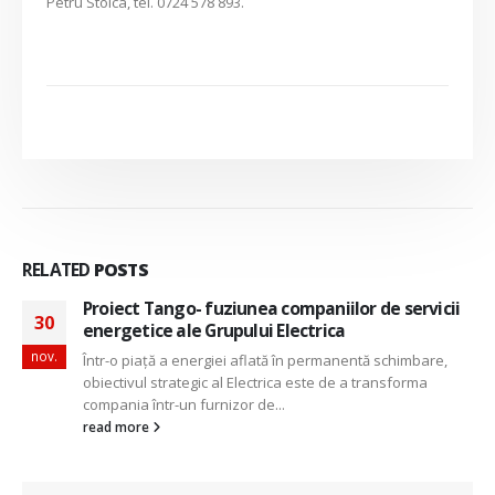
Petru Stoica, tel. 0724 578 893.
RELATED
POSTS
Proiect Tango- fuziunea companiilor de servicii
30
energetice ale Grupului Electrica
nov.
Într-o piață a energiei aflată în permanentă schimbare,
obiectivul strategic al Electrica este de a transforma
compania într-un furnizor de...
read more