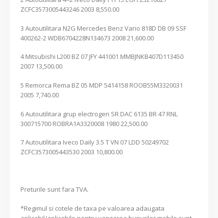
ZCFC3573005443246 2003 8,550.00
3 Autoutilitara N2G Mercedes Benz Vario 818D DB 09 SSF
400262-2 WDB6704228N134673 2008 21,600.00
4 Mitsubishi L200 BZ 07 JFY 441001 MMBJNKB407D113450
2007 13,500.00
5 Remorca Rema BZ 05 MDP 5414158 ROOB55M3320031
2005 7,740.00
6 Autoutilitara grup electrogen SR DAC 6135 BR 47 RNL
300715700 ROBRA1A3320008 1980 22,500.00
7 Autoutilitara Iveco Daily 3.5 T VN 07 LDD 50249702
ZCFC3573005443530 2003 10,800.00
Preturile sunt fara TVA.
*Regimul si cotele de taxa pe valoarea adaugata
aplicabil/aplicabile pentru vanzarea bunurilor mobile sunt