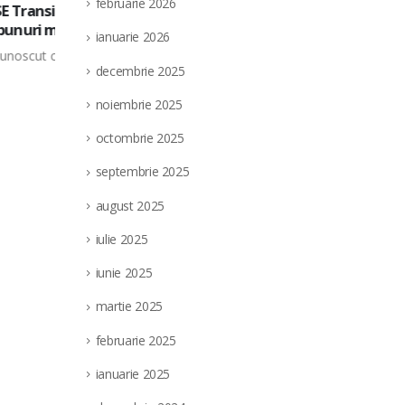
februarie 2026
lvania
In datele de 8, 15, 22 aprilie 2026, la pu
02
obile
Bucuresti sect. 6, str. Costin Nenitescu, 
ianuarie 2026
apr.
a data
In temeiul prevederilor art. 250 alin. (2) din
decembrie 2025
completarile...
read more
noiembrie 2025
octombrie 2025
septembrie 2025
august 2025
iulie 2025
iunie 2025
martie 2025
februarie 2025
ianuarie 2025