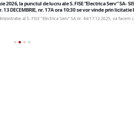
 la punctul de lucru ale S. FISE “Electrica Serv” SA- SISE Transi
MBRIE, nr. 17A ora 10:30 se vor vinde prin licitatie bunuri m
ie al S. FISE “Electrica Serv” SA nr. 44/17.12.2025, va facem cunoscut c