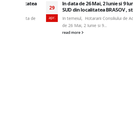
alitatea
In data de 26 Mai, 2 Iunie si 9 Iunie 2026,
29
SUD din localitatea BRASOV , str. 13 DECE
apr.
a data de
In temeiul, Hotararii Consiliului de Administrat
de 26 Mai, 2 Iunie si 9...
read more