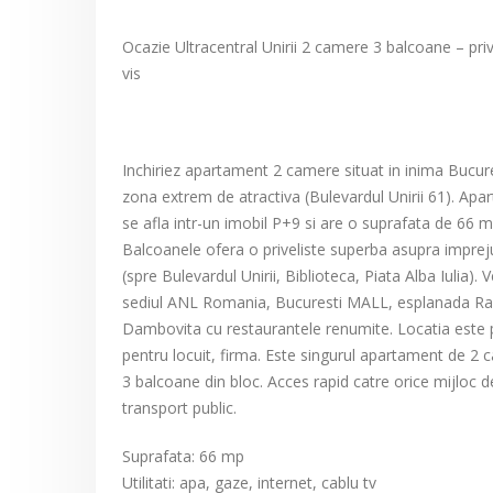
Ocazie Ultracentral Unirii 2 camere 3 balcoane – priv
vis
Inchiriez apartament 2 camere situat in inima Bucure
zona extrem de atractiva (Bulevardul Unirii 61). Apa
se afla intr-un imobil P+9 si are o suprafata de 66 m
Balcoanele ofera o priveliste superba asupra imprej
(spre Bulevardul Unirii, Biblioteca, Piata Alba Iulia). V
sediul ANL Romania, Bucuresti MALL, esplanada Ra
Dambovita cu restaurantele renumite. Locatia este 
pentru locuit, firma. Este singurul apartament de 2
3 balcoane din bloc. Acces rapid catre orice mijloc d
transport public.
Suprafata: 66 mp
Utilitati: apa, gaze, internet, cablu tv