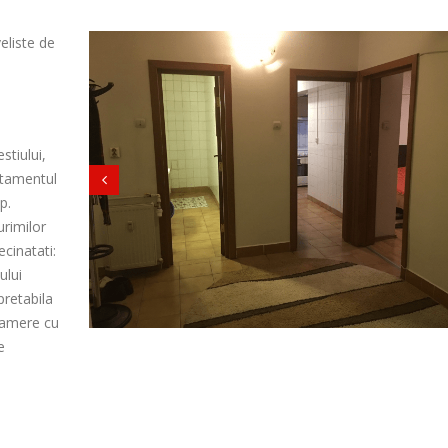
eliste de
stiului,
rtamentul
p.
urimilor
ecinatati:
ului
pretabila
 camere cu
e