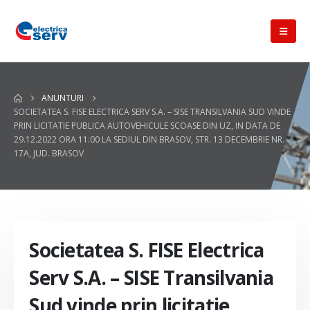
ANUNTURI
SOCIETATEA S. FISE ELECTRICA SERV S.A. – SISE TRANSILVANIA SUD VINDE
PRIN LICITATIE PUBLICA AUTOVEHICULE SCOASE DIN UZ, IN DATA DE
29.12.2022 ORA 11:00 LA SEDIUL DIN BRASOV, STR. 13 DECEMBRIE NR.
17A, JUD. BRASOV
Societatea S. FISE Electrica
Serv S.A. – SISE Transilvania
Sud vinde prin licitatie