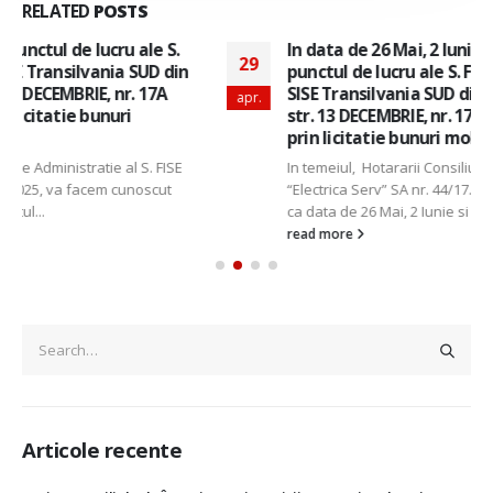
RELATED
POSTS
In data de 26 Mai, 2 Iunie si 9 Iunie 2026, la
29
punctul de lucru ale S. FISE “Electrica Serv” SA-
SISE Transilvania SUD din localitatea BRASOV ,
apr.
str. 13 DECEMBRIE, nr. 17A ora 10:30 se vor vinde
prin licitatie bunuri mobile
In temeiul, Hotararii Consiliului de Administratie al S. FISE
“Electrica Serv” SA nr. 44/17.12.2025, va facem cunoscut
ca data de 26 Mai, 2 Iunie si 9...
read more
Articole recente