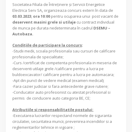
Societatea Filiala de Întreţinere şi Servicii Energetice
Electrica Serv SA
,
organizeaza concurs extern în data de
03.03.2023
,
ora 10:00
pentru ocuparea unui post vacant de
deservent masini grele si utilaje
cu contract individual
de munca pe durata nedeterminata în cadrul
DSEMU –
Autobaza.
Condiţiile de participare la concurs
:
-Studii medii, scoala profesionala sau cursuri de calificare
profesionala de specialitate;
-Curs /certificat de competenta profesionala in meseria de
deserventi utilaje grele /calificare pentru a lucra pe
buldoexcavator/ calificare pentru a lucra pe automacara;
-Apt din punct de vedere medical (examen medical);
-Fara cazier judiciar si fara antecedente grave rutiere;
-Conducator auto profesionist cu atestat profesional si
permis de conducere auto categoria BE, CE;
Atributiile si responsabilitatile postului:
-Executarea lucrarilor respectand normele de siguranta
circulatiei, securitatea muncii, prevenirea incendiilor si a
reglementarilor tehnice in vigoare ;