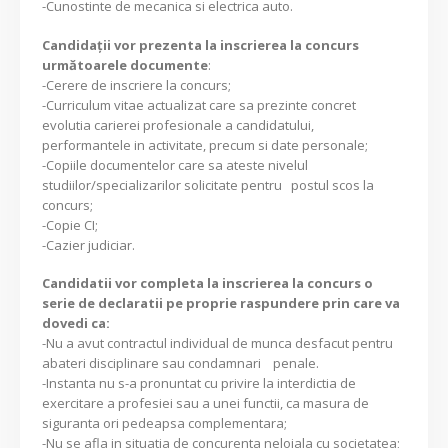
-Cunostinte de mecanica si electrica auto.
Candidaţii vor prezenta la inscrierea la concurs
următoarele documente
:
-Cerere de inscriere la concurs;
-Curriculum vitae actualizat care sa prezinte concret
evolutia carierei profesionale a candidatului,
performantele in activitate, precum si date personale;
-Copiile documentelor care sa ateste nivelul
studiilor/specializarilor solicitate pentru postul scos la
concurs;
-Copie CI;
-Cazier judiciar.
Candidatii vor completa la inscrierea la concurs o
serie de declaratii pe proprie raspundere prin care va
dovedi ca:
-Nu a avut contractul individual de munca desfacut pentru
abateri disciplinare sau condamnari penale.
-Instanta nu s-a pronuntat cu privire la interdictia de
exercitare a profesiei sau a unei functii, ca masura de
siguranta ori pedeapsa complementara;
-Nu se afla in situatia de concurenta neloiala cu societatea;