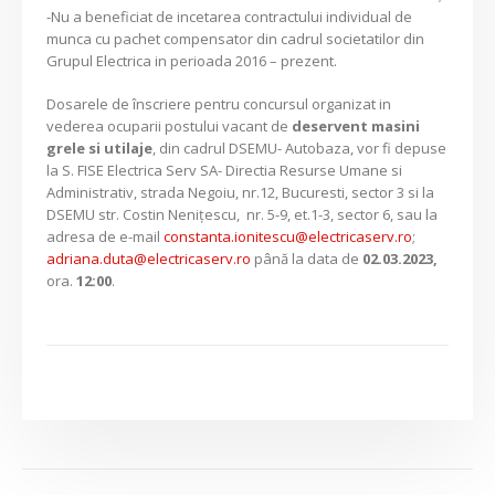
-Nu a beneficiat de incetarea contractului individual de
munca cu pachet compensator din cadrul societatilor din
Grupul Electrica in perioada 2016 – prezent.
Dosarele de înscriere pentru concursul organizat in
vederea ocuparii postului vacant de
deservent masini
grele
si utilaje
, din cadrul DSEMU- Autobaza, vor fi depuse
la S. FISE Electrica Serv SA- Directia Resurse Umane si
Administrativ, strada Negoiu, nr.12, Bucuresti, sector 3 si la
DSEMU str. Costin Neniţescu, nr. 5-9, et.1-3, sector 6, sau la
adresa de e-mail
constanta.ionitescu@electricaserv.ro
;
adriana.duta@electricaserv.ro
până la data de
02.03.2023,
ora.
12:00
.