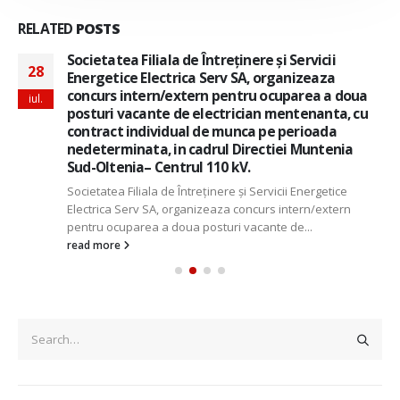
RELATED
POSTS
Societatea Filiala de Întreţinere şi Servicii
28
Energetice Electrica Serv SA, organizeaza
concurs intern/extern pentru ocuparea a doua
iul.
posturi vacante de electrician mentenanta, cu
contract individual de munca pe perioada
nedeterminata, in cadrul Directiei Muntenia
Sud-Oltenia– Centrul 110 kV.
Societatea Filiala de Întreţinere şi Servicii Energetice
Electrica Serv SA, organizeaza concurs intern/extern
pentru ocuparea a doua posturi vacante de...
read more