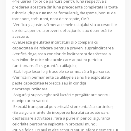
-Preluarea foilor de parcurs pentru luna respectiva si
predarea acestora din luna precedenta completata la toate
rubricile (dupa cum indica formularul), diagrame, bonuri de
transport, carburant, nota de receptie, CMR ;
-Verifica şi ajustează mecanismele utilajului şi a accesoriilor
de ridicat pentru a preveni defecţiunile sau deteriorările
acestora;
-Evaluează greutatea încărcăturii şi o compară cu
capacitatea de ridicare pentru a preveni supraîncărcarea;
-Verifică degajarea zonelor de încărcare şi descărcare a
sarcinilor de orice obstacole care ar putea periclita
funcţionarea în siguranţă a utilajului;
-Stabileşte locurile şi traseele ce urmează a fi parcurse;
-Verifică în permanenţă ca utilajele să nu fie exploatate
peste capacitatea teoretică sau în condiţii
necorespunzătoare;
-Asigură şi supraveghează lucrările pregătitoare pentru
manipularea sarcinii.
-Execută transportul pe verticală şi orizontală a sarcinilor;
-Se asigura inainte de inceperea lucrului ca poate sa-si
desfasoare activitatea, fara a pune in pericol siguranta
celorlalte persoane implicate in procesul muncii;
-Nu va folosi utilajul in alte scopuri sau in afara perimetrului