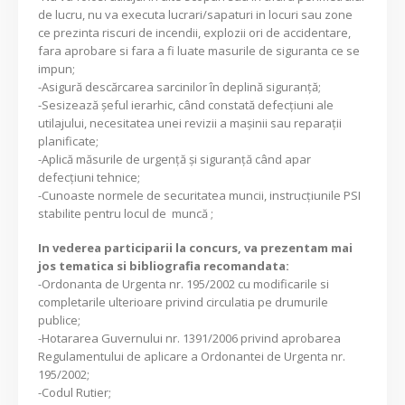
de lucru, nu va executa lucrari/sapaturi in locuri sau zone
ce prezinta riscuri de incendii, explozii ori de accidentare,
fara aprobare si fara a fi luate masurile de siguranta ce se
impun;
-Asigură descărcarea sarcinilor în deplină siguranţă;
-Sesizează şeful ierarhic, când constată defecţiuni ale
utilajului, necesitatea unei revizii a maşinii sau reparaţii
planificate;
-Aplică măsurile de urgenţă şi siguranţă când apar
defecţiuni tehnice;
-Cunoaste normele de securitatea muncii, instrucţiunile PSI
stabilite pentru locul de muncă ;
In vederea participarii la concurs, va prezentam mai
jos tematica si bibliografia recomandata:
-Ordonanta de Urgenta nr. 195/2002 cu modificarile si
completarile ulterioare privind circulatia pe drumurile
publice;
-Hotararea Guvernului nr. 1391/2006 privind aprobarea
Regulamentului de aplicare a Ordonantei de Urgenta nr.
195/2002;
-Codul Rutier;