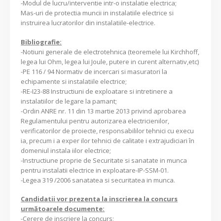
-Modul de lucru/interventie intr-o instalatie electrica;
Mas-uri de protectia muncii in instalatiile electrice si
instruirea lucratorilor din instalatiile-electrice.
Bibliografie:
-Notiuni generale de electrotehnica (teoremele lui Kirchhoff,
legea lui Ohm, legea lui Joule, putere in curent alternativ,etc)
-PE 116 / 94 Normativ de incercari si masuratori la
echipamente si instalatiile electrice;
-RE-I23-88 Instructiuni de exploatare si intretinere a
instalatiilor de legare la pamant;
-Ordin ANRE nr. 11 din 13 martie 2013 privind aprobarea
Regulamentului pentru autorizarea electricienilor,
verificatorilor de proiecte, responsabililor tehnici cu execu
ia, precum i a exper ilor tehnici de calitate i extrajudiciari în
domeniul instala iilor electrice;
-Instructiune proprie de Securitate si sanatate in munca
pentru instalatii electrice in exploatare-IP-SSM-01.
-Legea 319 /2006 sanatatea si securitatea in munca.
Candidatii vor prezenta la inscrierea la concurs
următoarele documente:
-Cerere de inscriere la concurs;