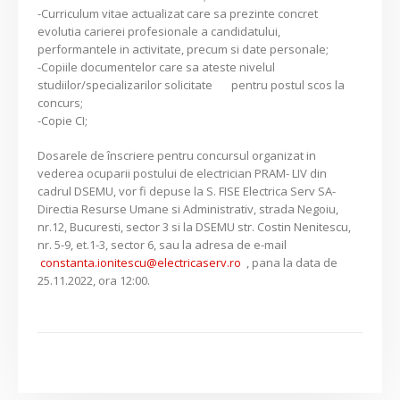
-Curriculum vitae actualizat care sa prezinte concret
evolutia carierei profesionale a candidatului,
performantele in activitate, precum si date personale;
-Copiile documentelor care sa ateste nivelul
studiilor/specializarilor solicitate pentru postul scos la
concurs;
-Copie CI;
Dosarele de înscriere pentru concursul organizat in
vederea ocuparii postului de electrician PRAM- LIV din
cadrul DSEMU, vor fi depuse la S. FISE Electrica Serv SA-
Directia Resurse Umane si Administrativ, strada Negoiu,
nr.12, Bucuresti, sector 3 si la DSEMU str. Costin Nenitescu,
nr. 5-9, et.1-3, sector 6, sau la adresa de e-mail
constanta.ionitescu@electricaserv.ro
, pana la data de
25.11.2022, ora 12:00.