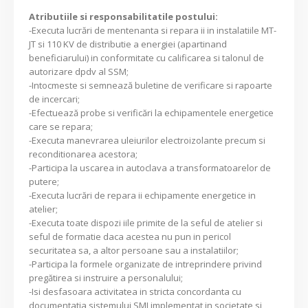
Atributiile si responsabilitatile postului:
-Executa lucrări de mentenanta si repara ii in instalatiile MT-
JT si 110 KV de distributie a energiei (apartinand
beneficiarului) in conformitate cu calificarea si talonul de
autorizare dpdv al SSM;
-Intocmeste si semnează buletine de verificare si rapoarte
de incercari;
-Efectuează probe si verificări la echipamentele energetice
care se repara;
-Executa manevrarea uleiurilor electroizolante precum si
reconditionarea acestora;
-Participa la uscarea in autoclava a transformatoarelor de
putere;
-Executa lucrări de repara ii echipamente energetice in
atelier;
-Executa toate dispozi iile primite de la seful de atelier si
seful de formatie daca acestea nu pun in pericol
securitatea sa, a altor persoane sau a instalatiilor;
-Participa la formele organizate de intreprindere privind
pregătirea si instruire a personalului;
-Isi desfasoara activitatea in stricta concordanta cu
documentatia sistemului SMI implementat in societate si