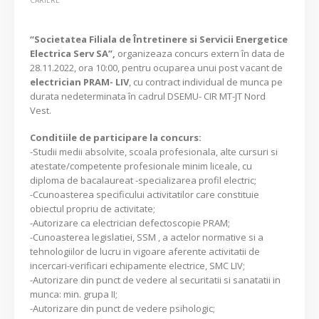
“Societatea Filiala de Întretinere si Servicii Energetice
Electrica Serv SA”,
organizeaza concurs extern în data de
28.11.2022, ora 10:00, pentru ocuparea unui post vacant de
electrician PRAM- LIV
, cu contract individual de munca pe
durata nedeterminata în cadrul DSEMU- CIR MT-JT Nord
Vest.
Conditiile de participare la concurs:
-Studii medii absolvite, scoala profesionala, alte cursuri si
atestate/competente profesionale minim liceale, cu
diploma de bacalaureat -specializarea profil electric;
-Ccunoasterea specificului activitatilor care constituie
obiectul propriu de activitate;
-Autorizare ca electrician defectoscopie PRAM;
-Cunoasterea legislatiei, SSM , a actelor normative si a
tehnologiilor de lucru in vigoare aferente activitatii de
incercari-verificari echipamente electrice, SMC LIV;
-Autorizare din punct de vedere al securitatii si sanatatii in
munca: min. grupa II;
-Autorizare din punct de vedere psihologic;