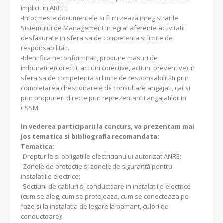
implicit in AREE ;
-Intocmeste documentele si furnizează inregistrarile
Sistemului de Management Integrat aferente activitatii
desfăsurate in sfera sa de competenta si limite de
responsabilităti.
-Identifica neconformitati, propune masuri de
imbunatire(corectii, actiuni corective, actiuni preventive) in
sfera sa de competenta si limite de responsabilităti prin
completarea chestionarele de consultare angajati, cat si
prin propuneri directe prin reprezentantii angajatilor in
CSSM.
In vederea participarii la concurs, va prezentam mai
jos tematica si bibliografia recomandata:
Tematica:
-Drepturile si obligatiile electricianului autorizat ANRE;
-Zonele de protectie si zonele de sigurantă pentru
instalatiile electrice;
-Sectiuni de cabluri si conductoare in instalatiile electrice
(cum se aleg, cum se protejeaza, cum se conecteaza pe
faze si la instalatia de legare la pamant, culori de
conductoare);