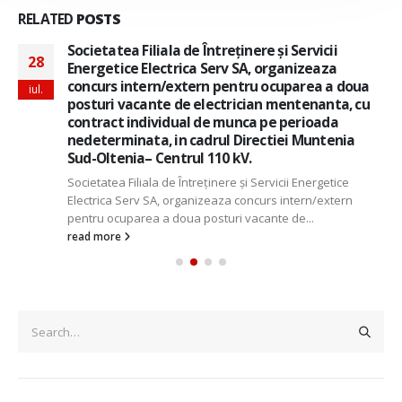
RELATED
POSTS
Societatea Filiala de Întreţinere şi Servicii
28
Energetice Electrica Serv SA, organizeaza
concurs intern/extern pentru ocuparea a doua
iul.
posturi vacante de electrician mentenanta, cu
contract individual de munca pe perioada
nedeterminata, in cadrul Directiei Muntenia
Sud-Oltenia– Centrul 110 kV.
Societatea Filiala de Întreţinere şi Servicii Energetice
Electrica Serv SA, organizeaza concurs intern/extern
pentru ocuparea a doua posturi vacante de...
read more