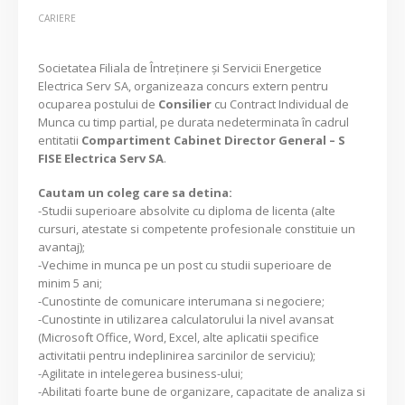
CARIERE
Societatea Filiala de Întreţinere şi Servicii Energetice
Electrica Serv SA, organizeaza concurs extern pentru
ocuparea postului de
Consilier
cu Contract Individual de
Munca cu timp partial, pe durata nedeterminata în cadrul
entitatii
Compartiment Cabinet Director General – S
FISE Electrica Serv SA
.
Cautam un coleg care sa detina:
-Studii superioare absolvite cu diploma de licenta (alte
cursuri, atestate si competente profesionale constituie un
avantaj);
-Vechime in munca pe un post cu studii superioare de
minim 5 ani;
-Cunostinte de comunicare interumana si negociere;
-Cunostinte in utilizarea calculatorului la nivel avansat
(Microsoft Office, Word, Excel, alte aplicatii specifice
activitatii pentru indeplinirea sarcinilor de serviciu);
-Agilitate in intelegerea business-ului;
-Abilitati foarte bune de organizare, capacitate de analiza si