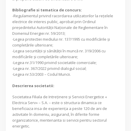
Bibliografie si tematica de concurs:
-Regulamentul privind racordarea utilizatorilor la reţelele
electrice de interes public, aprobat prin Ordinul
preşedintelui Autorităţii Naţionale de Reglementare în
Domeniul Energiei nr. 59/2013;
-Legea protectiei mediului nr. 137/1995 cu modificările şi
completările ulterioare;
-Legea securităţii şi sănătăţii în muncă nr. 319/2006 cu
modificările şi completările ulterioare;
-Legea nr.31/1990 privind societatile comerciale;
-Legea nr. 367/2022 privind dialogul social;
-Legea nr.53/2003 – Codul Muncii.
Descrierea societatii:
Societatea Filiala de Intreţinere şi Servicii Energetice «
Electrica Serv» – S.A. – este o structura dinamica ce
beneficiaza insa de experienţa a peste 120 de ani de
activitate în domeniu, asigurand, în diferite forme
organizatorice, mentenanta si servicii pentru sectorul
energetic.