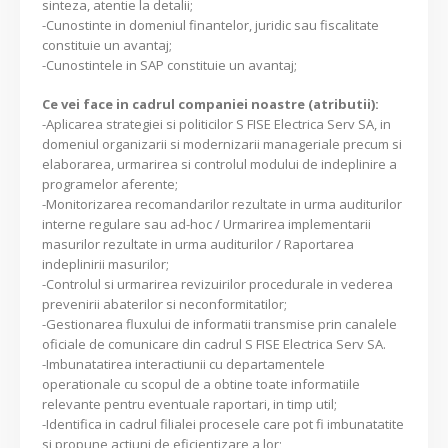
sinteza, atentie la detalii;
-Cunostinte in domeniul finantelor, juridic sau fiscalitate
constituie un avantaj;
-Cunostintele in SAP constituie un avantaj;
Ce vei face in cadrul companiei noastre (atributii):
-Aplicarea strategiei si politicilor S FISE Electrica Serv SA, in
domeniul organizarii si modernizarii manageriale precum si
elaborarea, urmarirea si controlul modului de indeplinire a
programelor aferente;
-Monitorizarea recomandarilor rezultate in urma auditurilor
interne regulare sau ad-hoc / Urmarirea implementarii
masurilor rezultate in urma auditurilor / Raportarea
indeplinirii masurilor;
-Controlul si urmarirea revizuirilor procedurale in vederea
prevenirii abaterilor si neconformitatilor;
-Gestionarea fluxului de informatii transmise prin canalele
oficiale de comunicare din cadrul S FISE Electrica Serv SA.
-Imbunatatirea interactiunii cu departamentele
operationale cu scopul de a obtine toate informatiile
relevante pentru eventuale raportari, in timp util;
-Identifica in cadrul filialei procesele care pot fi imbunatatite
si propune actiuni de eficientizare a lor;