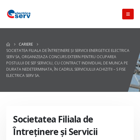
CARIERE
SOCIETATEA FILIALA DE ÎNTREŢINERE ŞI SERVICII ENERGETICE ELECTRICA
SERV SA, ORGANIZEAZA CONCURS EXTERN PENTRU OCUPAREA
POSTULUI DE SEF SERVICIU, CU CONTRACT INDIVIDUAL DE MUNCA PE
DURATA NEDETERMINATA, ÎN CADRUL SERVICIULUI ACHIZITII – S FISE
ELECTRICA SERV SA.
Societatea Filiala de
Întreţinere şi Servicii