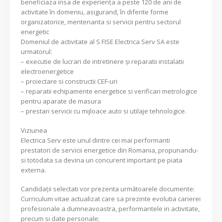
beneficiaza insa de experienţa a peste 120 de ani de
activitate în domeniu, asigurand, în diferite forme
organizatorice, mentenanta si servicii pentru sectorul
energetic
Domeniul de activitate al S FISE Electrica Serv SA este
urmatorul:
– executie de lucrari de intretinere şi reparatii instalatii
electroenergetice
– proiectare si constructii CEF-uri
– reparatii echipamente energetice si verificari metrologice
pentru aparate de masura
– prestari servicii cu mijloace auto si utilaje tehnologice.
Viziunea
Electrica Serv este unul dintre cei mai performanti
prestatori de servicii energetice din Romania, propunandu-
si totodata sa devina un concurent important pe piata
externa.
Candidaţii selectati vor prezenta următoarele documente:
Curriculum vitae actualizat care sa prezinte evolutia carierei
profesionale a dumneavoastra, performantele in activitate,
precum si date personale;