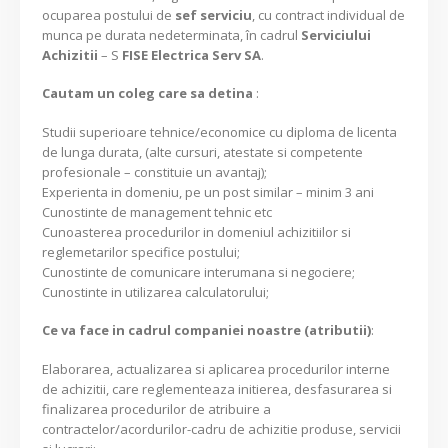
ocuparea postului de
sef serviciu
, cu contract individual de
munca pe durata nedeterminata, în cadrul
Serviciului
Achizitii
– S
FISE Electrica Serv SA
.
Cautam un coleg care sa detina
:
Studii superioare tehnice/economice cu diploma de licenta
de lunga durata, (alte cursuri, atestate si competente
profesionale – constituie un avantaj);
Experienta in domeniu, pe un post similar – minim 3 ani
Cunostinte de management tehnic etc
Cunoasterea procedurilor in domeniul achizitiilor si
reglemetarilor specifice postului;
Cunostinte de comunicare interumana si negociere;
Cunostinte in utilizarea calculatorului;
Ce va face in cadrul companiei noastre (atributii)
:
Elaborarea, actualizarea si aplicarea procedurilor interne
de achizitii, care reglementeaza initierea, desfasurarea si
finalizarea procedurilor de atribuire a
contractelor/acordurilor-cadru de achizitie produse, servicii