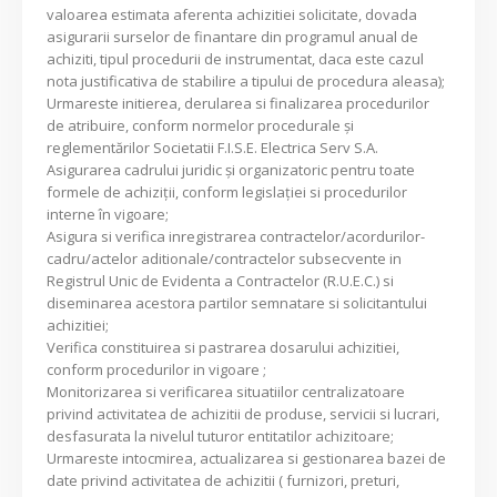
valoarea estimata aferenta achizitiei solicitate, dovada
asigurarii surselor de finantare din programul anual de
achiziti, tipul procedurii de instrumentat, daca este cazul
nota justificativa de stabilire a tipului de procedura aleasa);
Urmareste initierea, derularea si finalizarea procedurilor
de atribuire, conform normelor procedurale şi
reglementărilor Societatii F.I.S.E. Electrica Serv S.A.
Asigurarea cadrului juridic şi organizatoric pentru toate
formele de achiziţii, conform legislaţiei si procedurilor
interne în vigoare;
Asigura si verifica inregistrarea contractelor/acordurilor-
cadru/actelor aditionale/contractelor subsecvente in
Registrul Unic de Evidenta a Contractelor (R.U.E.C.) si
diseminarea acestora partilor semnatare si solicitantului
achizitiei;
Verifica constituirea si pastrarea dosarului achizitiei,
conform procedurilor in vigoare ;
Monitorizarea si verificarea situatiilor centralizatoare
privind activitatea de achizitii de produse, servicii si lucrari,
desfasurata la nivelul tuturor entitatilor achizitoare;
Urmareste intocmirea, actualizarea si gestionarea bazei de
date privind activitatea de achizitii ( furnizori, preturi,