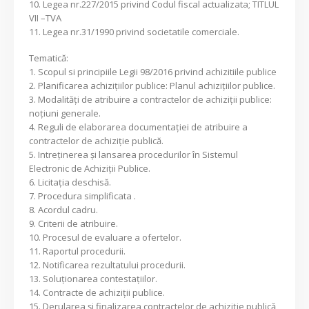
10. Legea nr.227/2015 privind Codul fiscal actualizata; TITLUL
VII –TVA
11. Legea nr.31/1990 privind societatile comerciale.
Tematică:
1. Scopul si principiile Legii 98/2016 privind achizitiile publice
2. Planificarea achiziţiilor publice: Planul achiziţiilor publice.
3. Modalităţi de atribuire a contractelor de achiziţii publice:
noţiuni generale.
4. Reguli de elaborarea documentaţiei de atribuire a
contractelor de achiziţie publică.
5. Intreţinerea şi lansarea procedurilor în Sistemul
Electronic de Achiziţii Publice.
6. Licitaţia deschisă.
7. Procedura simplificata .
8. Acordul cadru.
9. Criterii de atribuire.
10. Procesul de evaluare a ofertelor.
11. Raportul procedurii.
12. Notificarea rezultatului procedurii.
13. Soluţionarea contestaţiilor.
14. Contracte de achiziţii publice.
15. Derularea şi finalizarea contractelor de achiziţie publică