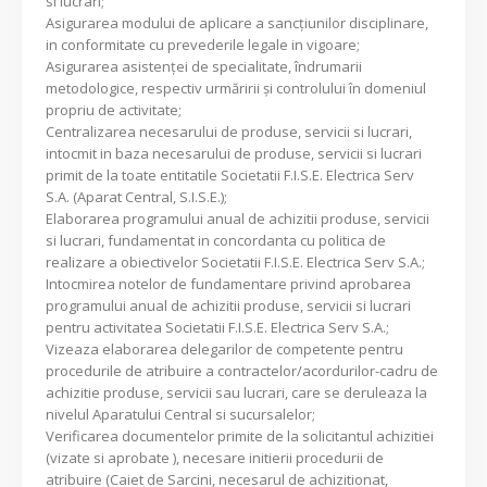
si lucrari;
Asigurarea modului de aplicare a sancţiunilor disciplinare,
in conformitate cu prevederile legale in vigoare;
Asigurarea asistenţei de specialitate, îndrumarii
metodologice, respectiv urmăririi şi controlului în domeniul
propriu de activitate;
Centralizarea necesarului de produse, servicii si lucrari,
intocmit in baza necesarului de produse, servicii si lucrari
primit de la toate entitatile Societatii F.I.S.E. Electrica Serv
S.A. (Aparat Central, S.I.S.E.);
Elaborarea programului anual de achizitii produse, servicii
si lucrari, fundamentat in concordanta cu politica de
realizare a obiectivelor Societatii F.I.S.E. Electrica Serv S.A.;
Intocmirea notelor de fundamentare privind aprobarea
programului anual de achizitii produse, servicii si lucrari
pentru activitatea Societatii F.I.S.E. Electrica Serv S.A.;
Vizeaza elaborarea delegarilor de competente pentru
procedurile de atribuire a contractelor/acordurilor-cadru de
achizitie produse, servicii sau lucrari, care se deruleaza la
nivelul Aparatului Central si sucursalelor;
Verificarea documentelor primite de la solicitantul achizitiei
(vizate si aprobate ), necesare initierii procedurii de
atribuire (Caiet de Sarcini, necesarul de achizitionat,