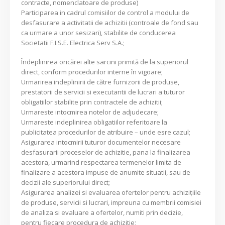
contracte, nomenclatoare de produse)
Participarea in cadrul comisiilor de control a modului de
desfasurare a activitatii de achizitii (controale de fond sau
ca urmare a unor sesizari), stabilite de conducerea
Societatii F.I.S.E. Electrica Serv S.A.;
Îndeplinirea oricărei alte sarcini primită de la superiorul
direct, conform procedurilor interne în vigoare;
Urmarirea indeplinirii de către furnizorii de produse,
prestatorii de servicii si executantii de lucrari a tuturor
obligatiilor stabilite prin contractele de achizitii;
Urmareste intocmirea notelor de adjudecare;
Urmareste indeplinirea obligatiilor referitoare la
publicitatea procedurilor de atribuire – unde esre cazul;
Asigurarea intocmirii tuturor documentelor necesare
desfasurarii proceselor de achizitie, pana la finalizarea
acestora, urmarind respectarea termenelor limita de
finalizare a acestora impuse de anumite situatii, sau de
decizii ale superiorului direct;
Asigurarea analizei si evaluarea ofertelor pentru achiziţiile
de produse, servicii si lucrari, impreuna cu membrii comisiei
de analiza si evaluare a ofertelor, numiti prin decizie,
pentru fiecare procedura de achizitie;