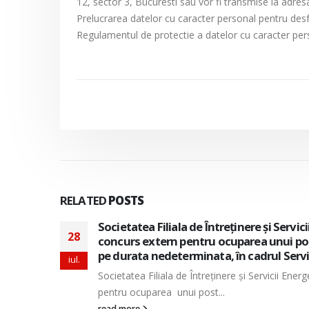
12, sector 3, Bucuresti sau vor fi transmise la adres
Prelucrarea datelor cu caracter personal pentru des
Regulamentul de protectie a datelor cu caracter per
RELATED
POSTS
Societatea Filiala de Întreţinere şi Servi
28
concurs extern pentru ocuparea unui po
pe durata nedeterminata, în cadrul Servic
iul.
Societatea Filiala de Întreţinere şi Servicii En
pentru ocuparea unui post...
read more