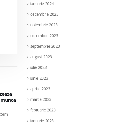
ianuarie 2024
decembrie 2023
noiembrie 2023
octombrie 2023
septembrie 2023
august 2023
iulie 2023
iunie 2023
aprilie 2023
izeaza
Societatea Filiala de Întreţinere şi Serv
28
e munca
martie 2023
pentru ocuparea a doua posturi vacante
perioada nedeterminata, in cadrul Direc
iul.
februarie 2023
xtern
Societatea Filiala de Întreţinere şi Servicii En
ianuarie 2023
doua posturi vacante de...
read more