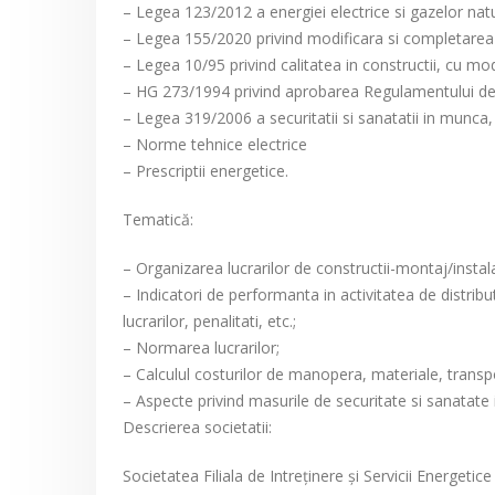
– Legea 123/2012 a energiei electrice si gazelor natur
– Legea 155/2020 privind modificara si completarea 
– Legea 10/95 privind calitatea in constructii, cu modi
– HG 273/1994 privind aprobarea Regulamentului de re
– Legea 319/2006 a securitatii si sanatatii in munca, 
– Norme tehnice electrice
– Prescriptii energetice.
Tematică:
– Organizarea lucrarilor de constructii-montaj/instalat
– Indicatori de performanta in activitatea de distribu
lucrarilor, penalitati, etc.;
– Normarea lucrarilor;
– Calculul costurilor de manopera, materiale, transpo
– Aspecte privind masurile de securitate si sanatate 
Descrierea societatii:
Societatea Filiala de Intreţinere şi Servicii Energetic