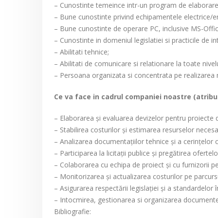
– Cunostinte temeince intr-un program de elaborare d
– Bune cunostinte privind echipamentele electrice/e
– Bune cunostinte de operare PC, inclusive MS-Offic
– Cunostinte in domeniul legislatiei si practicile de i
– Abilitati tehnice;
– Abilitati de comunicare si relationare la toate nivelu
– Persoana organizata si concentrata pe realizarea m
Ce va face in cadrul companiei noastre (atribut
– Elaborarea și evaluarea devizelor pentru proiecte de
– Stabilirea costurilor și estimarea resurselor necesa
– Analizarea documentațiilor tehnice și a cerințelor 
– Participarea la licitații publice și pregătirea ofertel
– Colaborarea cu echipa de proiect și cu furnizorii pe
– Monitorizarea și actualizarea costurilor pe parcursu
– Asigurarea respectării legislației și a standardelor î
– Intocmirea, gestionarea si organizarea documentel
Bibliografie: