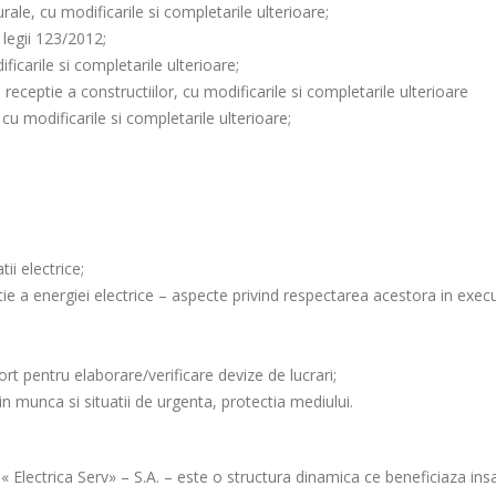
ale, cu modificarile si completarile ulterioare;
legii 123/2012;
ficarile si completarile ulterioare;
ceptie a constructiilor, cu modificarile si completarile ulterioare
cu modificarile si completarile ulterioare;
ii electrice;
tie a energiei electrice – aspecte privind respectarea acestora in exec
rt pentru elaborare/verificare devize de lucrari;
in munca si situatii de urgenta, protectia mediului.
e « Electrica Serv» – S.A. – este o structura dinamica ce beneficiaza ins