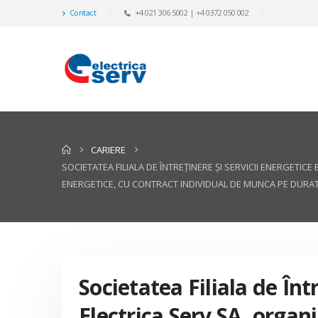
Contact
+4 021 306 5002 | +4 0372 050 002
CARIERE
SOCIETATEA FILIALA DE ÎNTREŢINERE ŞI SERVICII ENERGET
ENERGETICE, CU CONTRACT INDIVIDUAL DE MUNCA PE DURATA 
Societatea Filiala de Înt
Electrica Serv SA, orga