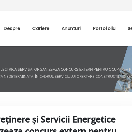
Despre
Cariere
Anunturi
Portofoliu
Se
ICE ELECTRICA SERV SA, ORGANIZEAZA CONCURS EXTERN PENTRU OCUPAREA 
NEDETERMINATA, ÎN CADRUL SERVICIULUI OFERTARE CONSTRUCTII – DIRECTI
reţinere şi Servicii Energetice
nizeaza concurs extern pentru