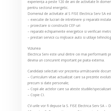
experienţa a peste 120 de ani de activitate în domeni
pentru sectorul energetic.
Domeniul de activitate al S FISE Electrica Serv SA es
– executie de lucrari de intretinere şi reparatii instal
– proiectare si constructii CEF-uri
– reparatii echipamente energetice si verificari me
– prestari servicii cu mijloace auto si utilaje tehnolog
Viziunea
Electrica Serv este unul dintre cei mai performanti 
devina un concurent important pe piata externa.
Candidaţii selectati vor prezenta următoarele docu
– Curriculum vitae actualizat care sa prezinte evolut
precum si date personale;
– Copii ale actelor care sa ateste studiile/specializar
– Copie CI.
CV-urile vor fi depuse la S. FISE Electrica Serv SA – 