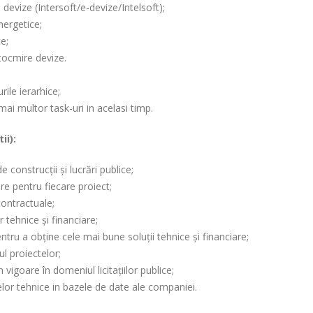
evize (Intersoft/e-devize/Intelsoft);
nergetice;
e;
ntocmire devize.
rile ierarhice;
ai multor task-uri in acelasi timp.
ii):
 construcții și lucrări publice;
re pentru fiecare proiect;
contractuale;
or tehnice și financiare;
ntru a obține cele mai bune soluții tehnice și financiare;
l proiectelor;
n vigoare în domeniul licitațiilor publice;
or tehnice in bazele de date ale companiei.