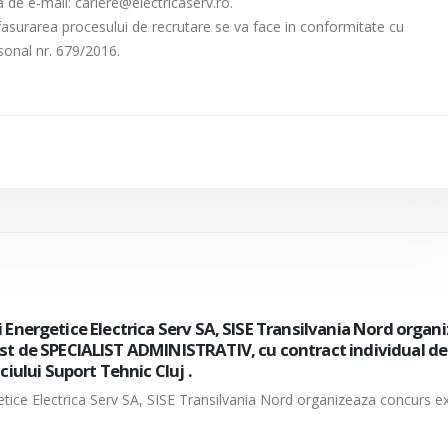
a de e-mail: cariere@electricaserv.ro.
fasurarea procesului de recrutare se va face in conformitate cu
sonal nr. 679/2016.
cii Energetice Electrica Serv SA, SISE Transilvania Nord organ
st de SPECIALIST ADMINISTRATIV, cu contract individual d
iului Suport Tehnic Cluj .
ergetice Electrica Serv SA, SISE Transilvania Nord organizeaza concurs e