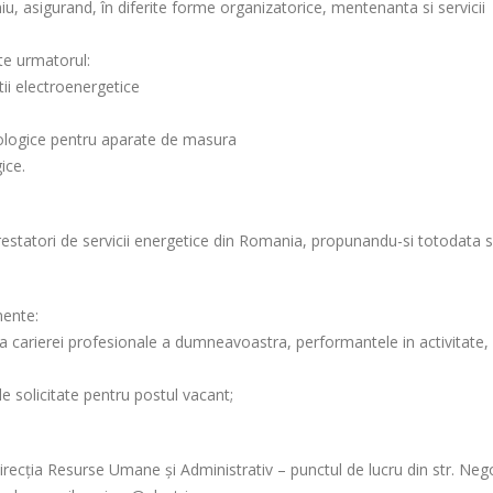
u, asigurand, în diferite forme organizatorice, mentenanta si servicii
te urmatorul:
atii electroenergetice
trologice pentru aparate de masura
ice.
prestatori de servicii energetice din Romania, propunandu-si totodata 
mente:
ia carierei profesionale a dumneavoastra, performantele in activitate,
ile solicitate pentru postul vacant;
Direcția Resurse Umane și Administrativ – punctul de lucru din str. Nego