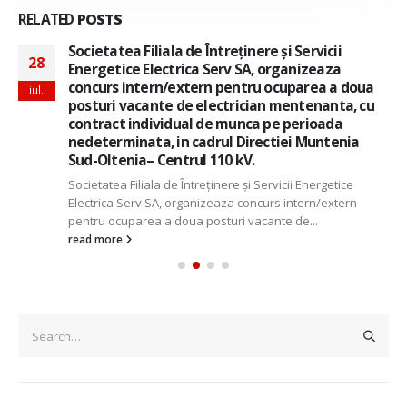
RELATED
POSTS
Societatea Filiala de Întreţinere şi Servicii
28
Energetice Electrica Serv SA, organizeaza
concurs intern/extern pentru ocuparea a doua
iul.
posturi vacante de electrician mentenanta, cu
contract individual de munca pe perioada
nedeterminata, in cadrul Directiei Muntenia
Sud-Oltenia– Centrul 110 kV.
Societatea Filiala de Întreţinere şi Servicii Energetice
Electrica Serv SA, organizeaza concurs intern/extern
pentru ocuparea a doua posturi vacante de...
read more