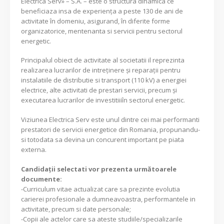
Electrica Serv» – S.A. – este o structura dinamica ce
beneficiaza insa de experienţa a peste 130 de ani de
activitate în domeniu, asigurand, în diferite forme
organizatorice, mentenanta si servicii pentru sectorul
energetic.
Principalul obiect de activitate al societatii il reprezinta
realizarea lucrarilor de intreținere și reparații pentru
instalatiile de distributie si transport (110 kV) a energiei
electrice, alte activitati de prestari servicii, precum și
executarea lucrarilor de investitiiiîn sectorul energetic.
Viziunea Electrica Serv este unul dintre cei mai performanti
prestatori de servicii energetice din Romania, propunandu-
si totodata sa devina un concurent important pe piata
externa.
Candidaţii selectati vor prezenta următoarele
documente:
-Curriculum vitae actualizat care sa prezinte evolutia
carierei profesionale a dumneavoastra, performantele in
activitate, precum si date personale;
-Copii ale actelor care sa ateste studiile/specializarile