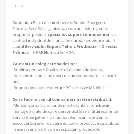
CARIERE
Societatea Filiala de Întreţinere şi Servicii Energetice
Electrica Serv SA, organizeaza concurs extern pentru
ocuparea postului
specialist suport tehnic senior
, cu
contract individual de munca pe durata nedeterminata, în
cadrul
Serviciului Suport Tehnic Productie – Directia
Tehnica
– S FISE Electrica Serv SA.
Cautam un coleg care sa detina:
-Studii superioare finalizate cu diploma de licenta;
-Vechime in munca pe post cu studii superioare – minim 3
ani;
-Bune cunostinte de operare PC, inclusive MS-Office;
Ce va face in cadrul companiei noastre (atributii):
-Monitorizarea lucrarilor de mentenanta si constructii-
montaj derulate de catre personalul SISE si al directiilor de
servicii energetice – urmarirea planificarii, derularii si
executiei lucrarilor de catre entitatile productive cu atributii
in acest sens, verificarea respectarii prevederilor