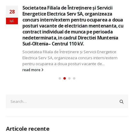
Societatea Filiala de Întreţinere şi Servicii
28
Energetice Electrica Serv SA, organizeaza
concurs intern/extern pentru ocuparea a doua
iul.
posturi vacante de electrician mentenanta, cu
contract individual de munca pe perioada
nedeterminata, in cadrul Directiei Muntenia
Sud-Oltenia– Centrul 110 kV.
Societatea Filiala de Întreţinere şi Servicii Energetice
Electrica Serv SA, organizeaza concurs intern/extern
pentru ocuparea a doua posturi vacante de...
read more
Articole recente