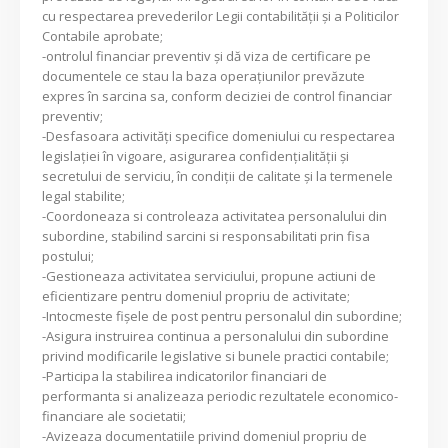
cu respectarea prevederilor Legii contabilităţii şi a Politicilor
Contabile aprobate;
-ontrolul financiar preventiv şi dă viza de certificare pe
documentele ce stau la baza operaţiunilor prevăzute
expres în sarcina sa, conform deciziei de control financiar
preventiv;
-Desfasoara activităţi specifice domeniului cu respectarea
legislaţiei în vigoare, asigurarea confidenţialităţii şi
secretului de serviciu, în condiţii de calitate şi la termenele
legal stabilite;
-Coordoneaza si controleaza activitatea personalului din
subordine, stabilind sarcini si responsabilitati prin fisa
postului;
-Gestioneaza activitatea serviciului, propune actiuni de
eficientizare pentru domeniul propriu de activitate;
-Intocmeste fişele de post pentru personalul din subordine;
-Asigura instruirea continua a personalului din subordine
privind modificarile legislative si bunele practici contabile;
-Participa la stabilirea indicatorilor financiari de
performanta si analizeaza periodic rezultatele economico-
financiare ale societatii;
-Avizeaza documentatiile privind domeniul propriu de