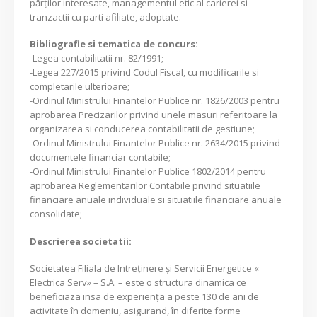
părților interesate, managementul etic al carierei si
tranzactii cu parti afiliate, adoptate.
Bibliografie si tematica de concurs:
-Legea contabilitatii nr. 82/1991;
-Legea 227/2015 privind Codul Fiscal, cu modificarile si
completarile ulterioare;
-Ordinul Ministrului Finantelor Publice nr. 1826/2003 pentru
aprobarea Precizarilor privind unele masuri referitoare la
organizarea si conducerea contabilitatii de gestiune;
-Ordinul Ministrului Finantelor Publice nr. 2634/2015 privind
documentele financiar contabile;
-Ordinul Ministrului Finantelor Publice 1802/2014 pentru
aprobarea Reglementarilor Contabile privind situatiile
financiare anuale individuale si situatiile financiare anuale
consolidate;
Descrierea societatii:
Societatea Filiala de Intreţinere şi Servicii Energetice «
Electrica Serv» – S.A. – este o structura dinamica ce
beneficiaza insa de experienţa a peste 130 de ani de
activitate în domeniu, asigurand, în diferite forme