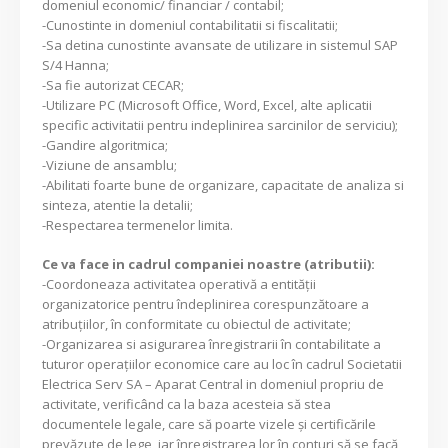
domeniul economic/ financiar / contabil;
-Cunostinte in domeniul contabilitatii si fiscalitatii;
-Sa detina cunostinte avansate de utilizare in sistemul SAP
S/4 Hanna;
-Sa fie autorizat CECAR;
-Utilizare PC (Microsoft Office, Word, Excel, alte aplicatii
specific activitatii pentru indeplinirea sarcinilor de serviciu);
-Gandire algoritmica;
-Viziune de ansamblu;
-Abilitati foarte bune de organizare, capacitate de analiza si
sinteza, atentie la detalii;
-Respectarea termenelor limita.
Ce va face in cadrul companiei noastre (atributii):
-Coordoneaza activitatea operativă a entităţii
organizatorice pentru îndeplinirea corespunzătoare a
atribuţiilor, în conformitate cu obiectul de activitate;
-Organizarea si asigurarea înregistrarii în contabilitate a
tuturor operaţiilor economice care au loc în cadrul Societatii
Electrica Serv SA – Aparat Central in domeniul propriu de
activitate, verificând ca la baza acesteia să stea
documentele legale, care să poarte vizele şi certificările
prevăzute de lege, iar înregistrarea lor în conturi să se facă