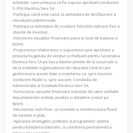
activitate, care urmeaza sa fie supuse aprobarii conducerii
S. FISE Electrica Serv SA;
-Participa, cand este cazul, la activitatea de desfăşurare a
reevaluării patrimoniale;
-Participa la activitatea de scoatere folosinta mijloace fixe si
obiecte de inventar;
-Intocmirea situatiilor financiare pana la nivel de balanta si
bilant;
-Propunerea /elaborarea si supunerea spre aprobare a
proiectul bugetului de venituri şi cheltuieli pentru Societatea
Electrica Serv SA pe baza datelor primite de la sucursale si
de la entitatile organizatorice din Aparatul Central care
gestioneaza aceste date si inaintarea sa, spre insusire,
conducerii filialei si, spre avizare, Consiliului de
Administratie al Societatii Electrica Serv SA;
-Furnizeaza rapoarte financiare solicitate de catre celelalte
departamente/ entitati (analize si detaliere costuri pe
tipuri);
-Intocmeste cash-flow –ul societatii si monitorizeaza fluxul
de creante si plati;
-Aplicarea strategiilor, politicilor şi programelor optime
pentru lichidarea datoriilor, cu urmărirea permanentă a
intereselor societăţii;