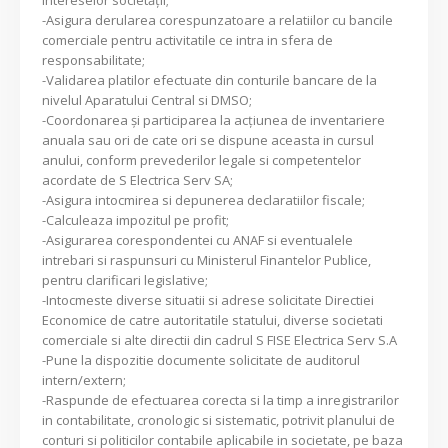
-Asigura derularea corespunzatoare a relatiilor cu bancile
comerciale pentru activitatile ce intra in sfera de
responsabilitate;
-Validarea platilor efectuate din conturile bancare de la
nivelul Aparatului Central si DMSO;
-Coordonarea şi participarea la acţiunea de inventariere
anuala sau ori de cate ori se dispune aceasta in cursul
anului, conform prevederilor legale si competentelor
acordate de S Electrica Serv SA;
-Asigura intocmirea si depunerea declaratiilor fiscale;
-Calculeaza impozitul pe profit;
-Asigurarea corespondentei cu ANAF si eventualele
intrebari si raspunsuri cu Ministerul Finantelor Publice,
pentru clarificari legislative;
-Intocmeste diverse situatii si adrese solicitate Directiei
Economice de catre autoritatile statului, diverse societati
comerciale si alte directii din cadrul S FISE Electrica Serv S.A
-Pune la dispozitie documente solicitate de auditorul
intern/extern;
-Raspunde de efectuarea corecta si la timp a inregistrarilor
in contabilitate, cronologic si sistematic, potrivit planului de
conturi si politicilor contabile aplicabile in societate, pe baza