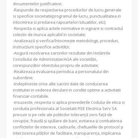
documentelor justificative;
-Raspunde de respectarea procedurilor de lucru generale
si specifice societatii(programul de lucru, punctualitatea in
intocmirea si predarea rapoartelor/situatiilor, etc);
-Respecta si aplica actele normative in vigoare si contractul
colectiv de munca aplicabil in societate;
-Analizează şi verifica/întocmeşte metodologii, proceduri,
instrucţiuni specifice activităţii;
-Asigură rezolvarea sarcinilor rezultate din Hotăririle
Consiliului de Administaţie/AGA ale societăţii,
corespunzător obiectului propriu de activitate;
-Realizeaza evaluarea periodica a personalului din
subordine;
-Indeplineste orice alte sarcini date de conducerea
institutiei in vederea derularii in conditii optime a activitatii
financiar-contabile.
-Insuseste, respecta si aplica prevederile Codului de etica si
conduita profesionala al Societatii FISE Electrica Serv SA
precum si pe cele ale politicilor toleranță zero faţă de
corupție, fraudă şi spălare de bani, evitarea și combaterea
conflictelor de interese, cadourile, cheltuielile de protocol și
interzicerea plăților de facilitare, transparența, implicarea