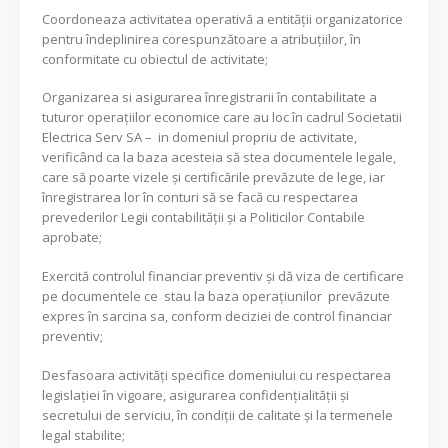
Coordoneaza activitatea operativă a entităţii organizatorice
pentru îndeplinirea corespunzătoare a atribuţiilor, în
conformitate cu obiectul de activitate;
Organizarea si asigurarea înregistrarii în contabilitate a
tuturor operaţiilor economice care au loc în cadrul Societatii
Electrica Serv SA – in domeniul propriu de activitate,
verificând ca la baza acesteia să stea documentele legale,
care să poarte vizele şi certificările prevăzute de lege, iar
înregistrarea lor în conturi să se facă cu respectarea
prevederilor Legii contabilităţii şi a Politicilor Contabile
aprobate;
Exercită controlul financiar preventiv şi dă viza de certificare
pe documentele ce stau la baza operaţiunilor prevăzute
expres în sarcina sa, conform deciziei de control financiar
preventiv;
Desfasoara activităţi specifice domeniului cu respectarea
legislaţiei în vigoare, asigurarea confidenţialităţii şi
secretului de serviciu, în condiţii de calitate şi la termenele
legal stabilite;