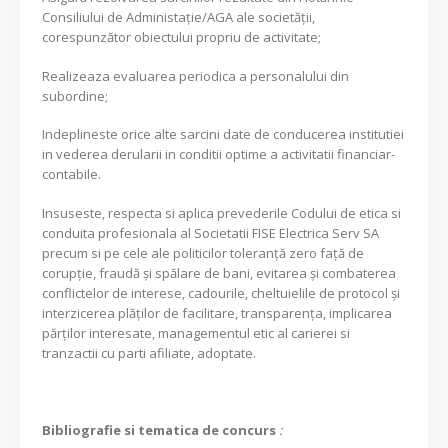
Consiliului de Administaţie/AGA ale societăţii,
corespunzător obiectului propriu de activitate;
Realizeaza evaluarea periodica a personalului din
subordine;
Indeplineste orice alte sarcini date de conducerea institutiei
in vederea derularii in conditii optime a activitatii financiar-
contabile.
Insuseste, respecta si aplica prevederile Codului de etica si
conduita profesionala al Societatii FISE Electrica Serv SA
precum si pe cele ale politicilor toleranță zero faţă de
corupție, fraudă şi spălare de bani, evitarea și combaterea
conflictelor de interese, cadourile, cheltuielile de protocol și
interzicerea plăților de facilitare, transparența, implicarea
părților interesate, managementul etic al carierei si
tranzactii cu parti afiliate, adoptate.
Bibliografie si tematica de concurs
: