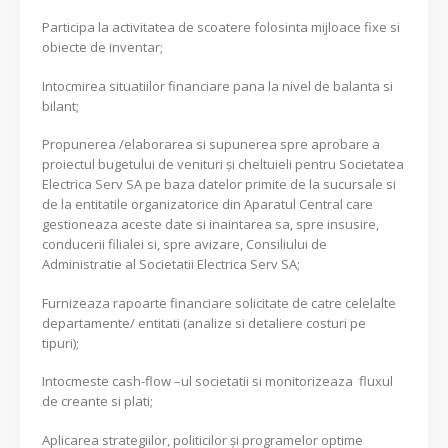
Participa la activitatea de scoatere folosinta mijloace fixe si
obiecte de inventar;
Intocmirea situatiilor financiare pana la nivel de balanta si
bilant;
Propunerea /elaborarea si supunerea spre aprobare a
proiectul bugetului de venituri şi cheltuieli pentru Societatea
Electrica Serv SA pe baza datelor primite de la sucursale si
de la entitatile organizatorice din Aparatul Central care
gestioneaza aceste date si inaintarea sa, spre insusire,
conducerii filialei si, spre avizare, Consiliului de
Administratie al Societatii Electrica Serv SA;
Furnizeaza rapoarte financiare solicitate de catre celelalte
departamente/ entitati (analize si detaliere costuri pe
tipuri);
Intocmeste cash-flow –ul societatii si monitorizeaza fluxul
de creante si plati;
Aplicarea strategiilor, politicilor şi programelor optime