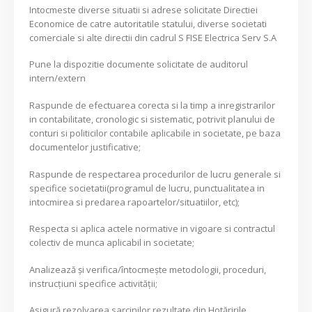
Intocmeste diverse situatii si adrese solicitate Directiei
Economice de catre autoritatile statului, diverse societati
comerciale si alte directii din cadrul S FISE Electrica Serv S.A
Pune la dispozitie documente solicitate de auditorul
intern/extern
Raspunde de efectuarea corecta si la timp a inregistrarilor
in contabilitate, cronologic si sistematic, potrivit planului de
conturi si politicilor contabile aplicabile in societate, pe baza
documentelor justificative;
Raspunde de respectarea procedurilor de lucru generale si
specifice societatii(programul de lucru, punctualitatea in
intocmirea si predarea rapoartelor/situatiilor, etc);
Respecta si aplica actele normative in vigoare si contractul
colectiv de munca aplicabil in societate;
Analizează şi verifica/întocmeşte metodologii, proceduri,
instrucţiuni specifice activităţii;
Asigură rezolvarea sarcinilor rezultate din Hotăririle