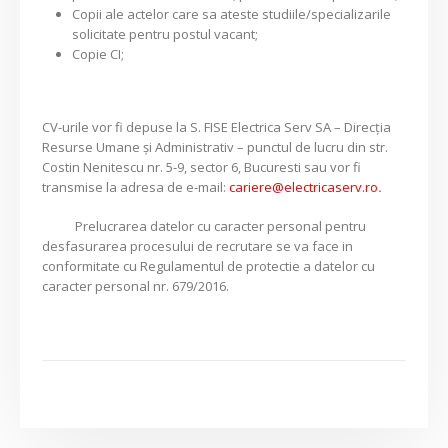
Copii ale actelor care sa ateste studiile/specializarile
solicitate pentru postul vacant;
Copie CI;
CV-urile vor fi depuse la S. FISE Electrica Serv SA – Direcția
Resurse Umane și Administrativ – punctul de lucru din str.
Costin Nenitescu nr. 5-9, sector 6, Bucuresti sau vor fi
transmise la adresa de e-mail:
cariere@electricaserv.ro
.
Prelucrarea datelor cu caracter personal pentru
desfasurarea procesului de recrutare se va face in
conformitate cu Regulamentul de protectie a datelor cu
caracter personal nr. 679/2016.