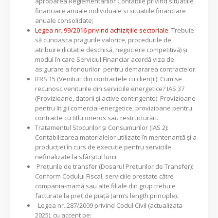
aprobarea Reglementarilor Contabile privind situatiile
financiare anuale individuale si situatiile financiare
anuale consolidate;
Legea nr. 99/2016 privind achizițiile sectoriale
. Trebuie
să cunoasca pragurile valorice, procedurile de
atribuire (licitație deschisă, negociere competitivă) și
modul în care Serviciul Financiar acordă viza de
asigurare a fondurilor pentru demararea contractelor.
IFRS 15 (Venituri din contractele cu clienții): Cum se
recunosc veniturile din serviciile energetice? IAS 37
(Provizioane, datorii și active contingente): Provizioane
pentru litigii comercial-energetice, provizioane pentru
contracte cu titlu oneros sau restructurări.
Tratamentul Stocurilor și Consumurilor (IAS 2):
Contabilizarea materialelor utilizate în mentenanță și a
producției în curs de execuție pentru serviciile
nefinalizate la sfârșitul lunii.
Prețurile de transfer (Dosarul Prețurilor de Transfer):
Conform Codului Fiscal, serviciile prestate către
compania-mamă sau alte filiale din grup trebuie
facturate la preț de piață (arm’s length principle).
Legea nr. 287/2009 privind Codul Civil (actualizata
2025), cu accent pe: