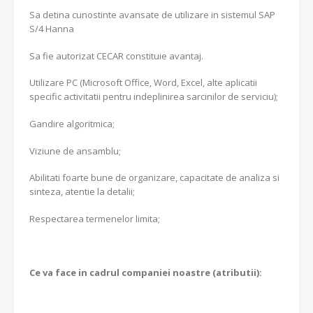
Sa detina cunostinte avansate de utilizare in sistemul SAP
S/4 Hanna
Sa fie autorizat CECAR constituie avantaj.
Utilizare PC (Microsoft Office, Word, Excel, alte aplicatii
specific activitatii pentru indeplinirea sarcinilor de serviciu);
Gandire algoritmica;
Viziune de ansamblu;
Abilitati foarte bune de organizare, capacitate de analiza si
sinteza, atentie la detalii;
Respectarea termenelor limita;
Ce va face in cadrul companiei noastre (atributii):