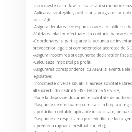
-Intocmeste cash-flow –ul societatii si monitorizeaza 
-Aplicarea strategiilor, politicilor şi programelor op
societăţii;
-Asigura derularea corespunzatoare a relatiilor cu ban
-Validarea platilor efectuate din conturile bancare de
-Coordonarea şi participarea la acţiunea de inventar
prevederilor legale si competentelor acordate de S E
-Asigura intocmirea si depunerea declaratiilor fiscale
-Calculeaza impozitul pe profit;
-Asigurarea corespondentei cu ANAF si eventualele int
legislative;
-Intocmeste diverse situatii si adrese solicitate Dire
alte directii din cadrul S FISE Electrica Serv S.A;
-Pune la dispozitie documente solicitate de auditorul
-Raspunde de efectuarea corecta si la timp a inregistra
si politicilor contabile aplicabile in societate, pe baz
-Raspunde de respectarea procedurilor de lucru gener
si predarea rapoartelor/situatiilor, etc);