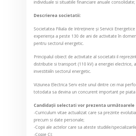
individuale si situatiile financiare anuale consolidate;
Descrierea societatii:
Societatea Filiala de Intreţinere şi Servicii Energetic
experienţa a peste 130 de ani de activitate în domeni
pentru sectorul energetic.
Principalul obiect de activitate al societatii il reprezin
distributie si transport (110 kV) a energiei electrice, 
investitiiiîn sectorul energetic.
Viziunea Electrica Serv este unul dintre cei mai per
totodata sa devina un concurent important pe piata
Candidaţii selectati vor prezenta următoarel
-Curriculum vitae actualizat care sa prezinte evoluti
precum si date personale;
-Copii ale actelor care sa ateste studiile/specializari
-Copie CI;