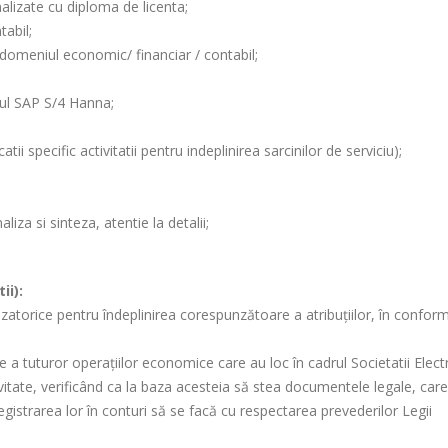
nalizate cu diploma de licenta;
tabil;
domeniul economic/ financiar / contabil;
mul SAP S/4 Hanna;
tii specific activitatii pentru indeplinirea sarcinilor de serviciu);
iza si sinteza, atentie la detalii;
ii):
zatorice pentru îndeplinirea corespunzătoare a atribuţiilor, în conform
te a tuturor operaţiilor economice care au loc în cadrul Societatii Elect
vitate, verificând ca la baza acesteia să stea documentele legale, care
nregistrarea lor în conturi să se facă cu respectarea prevederilor Legii