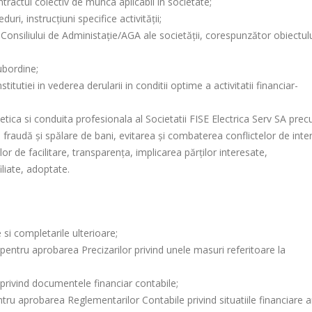
tractul colectiv de munca aplicabil in societate;
ri, instrucţiuni specifice activităţii;
e Consiliului de Administaţie/AGA ale societăţii, corespunzător obiectul
ubordine;
itutiei in vederea derularii in conditii optime a activitatii financiar-
etica si conduita profesionala al Societatii FISE Electrica Serv SA prec
e, fraudă şi spălare de bani, evitarea și combaterea conflictelor de inte
ilor de facilitare, transparența, implicarea părților interesate,
iliate, adoptate.
 si completarile ulterioare;
 pentru aprobarea Precizarilor privind unele masuri referitoare la
 privind documentele financiar contabile;
tru aprobarea Reglementarilor Contabile privind situatiile financiare 