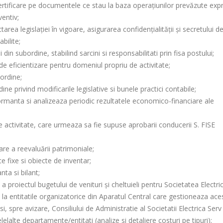
 certificare pe documentele ce stau la baza operaţiunilor prevăzute expr
ventiv;
rea legislaţiei în vigoare, asigurarea confidenţialităţii şi secretului d
abilite;
in subordine, stabilind sarcini si responsabilitati prin fisa postului;
de eficientizare pentru domeniul propriu de activitate;
ordine;
ne privind modificarile legislative si bunele practici contabile;
erformanta si analizeaza periodic rezultatele economico-financiare ale
 activitate, care urmeaza sa fie supuse aprobarii conducerii S. FISE
are a reevaluării patrimoniale;
e fixe si obiecte de inventar;
nta si bilant;
roiectul bugetului de venituri şi cheltuieli pentru Societatea Electri
 la entitatile organizatorice din Aparatul Central care gestioneaza ace
 si, spre avizare, Consiliului de Administratie al Societatii Electrica Serv
elalte departamente/entitati (analize si detaliere costuri pe tipuri);