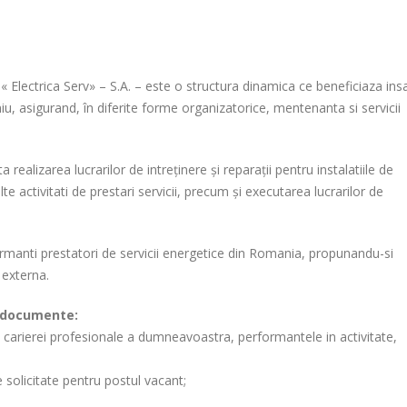
e « Electrica Serv» – S.A. – este o structura dinamica ce beneficiaza ins
u, asigurand, în diferite forme organizatorice, mentenanta si servicii
ta realizarea lucrarilor de intreținere și reparații pentru instalatiile de
alte activitati de prestari servicii, precum și executarea lucrarilor de
formanti prestatori de servicii energetice din Romania, propunandu-si
 externa.
e documente:
a carierei profesionale a dumneavoastra, performantele in activitate,
le solicitate pentru postul vacant;