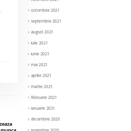
octombrie 2021
.
septembrie 2021
august 2021
iulie 2021
iunie 2021
mai 2021
aprilie 2021
martie 2021
februarie 2021
ianuarie 2021
decembrie 2020
izeaza
Societatea Filiala de Întreţinere şi Serv
28
e munca
pentru ocuparea a doua posturi vacante
noiembrie 2020