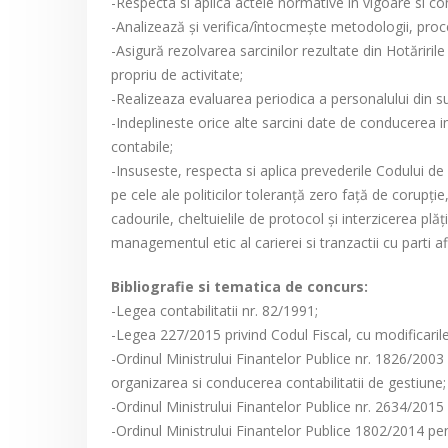
-Respecta si aplica actele normative in vigoare si con
-Analizează şi verifica/întocmeşte metodologii, procedu
-Asigură rezolvarea sarcinilor rezultate din Hotăriril
propriu de activitate;
-Realizeaza evaluarea periodica a personalului din s
-Indeplineste orice alte sarcini date de conducerea inst
contabile;
-Insuseste, respecta si aplica prevederile Codului de 
pe cele ale politicilor toleranță zero faţă de corupți
cadourile, cheltuielile de protocol și interzicerea plăț
managementul etic al carierei si tranzactii cu parti af
Bibliografie si tematica de concurs:
-Legea contabilitatii nr. 82/1991;
-Legea 227/2015 privind Codul Fiscal, cu modificarile
-Ordinul Ministrului Finantelor Publice nr. 1826/2003
organizarea si conducerea contabilitatii de gestiune;
-Ordinul Ministrului Finantelor Publice nr. 2634/2015
-Ordinul Ministrului Finantelor Publice 1802/2014 pen