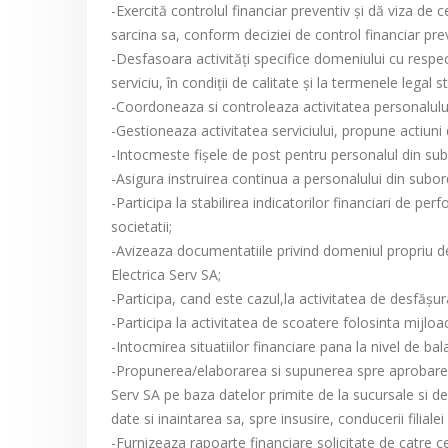
-Exercită controlul financiar preventiv şi dă viza de
sarcina sa, conform deciziei de control financiar pre
-Desfasoara activităţi specifice domeniului cu respecta
serviciu, în condiţii de calitate şi la termenele legal st
-Coordoneaza si controleaza activitatea personalului d
-Gestioneaza activitatea serviciului, propune actiuni 
-Intocmeste fişele de post pentru personalul din sub
-Asigura instruirea continua a personalului din subordi
-Participa la stabilirea indicatorilor financiari de p
societatii;
-Avizeaza documentatiile privind domeniul propriu de
Electrica Serv SA;
-Participa, cand este cazul,la activitatea de desfăşur
-Participa la activitatea de scoatere folosinta mijloac
-Intocmirea situatiilor financiare pana la nivel de bala
-Propunerea/elaborarea si supunerea spre aprobare a p
Serv SA pe baza datelor primite de la sucursale si de
date si inaintarea sa, spre insusire, conducerii filialei
-Furnizeaza rapoarte financiare solicitate de catre cel