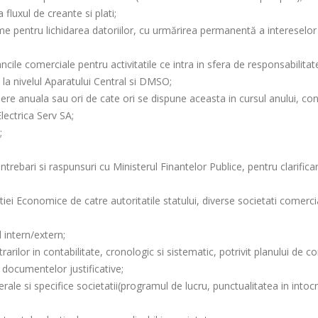
fluxul de creante si plati;
time pentru lichidarea datoriilor, cu urmărirea permanentă a intereselor
cile comerciale pentru activitatile ce intra in sfera de responsabilitat
 la nivelul Aparatului Central si DMSO;
iere anuala sau ori de cate ori se dispune aceasta in cursul anului, c
lectrica Serv SA;
;
rebari si raspunsuri cu Ministerul Finantelor Publice, pentru clarificar
ctiei Economice de catre autoritatile statului, diverse societati comerci
 intern/extern;
rilor in contabilitate, cronologic si sistematic, potrivit planului de co
a documentelor justificative;
ale si specifice societatii(programul de lucru, punctualitatea in into