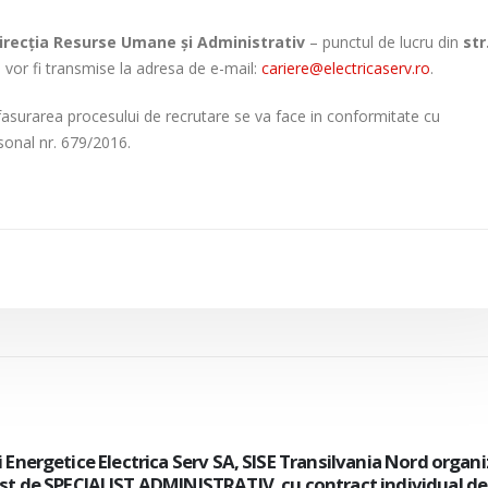
irecția Resurse Umane și Administrativ
– punctul de lucru din
str
vor fi transmise la adresa de e-mail:
cariere@electricaserv.ro
.
fasurarea procesului de recrutare se va face in conformitate cu
sonal nr. 679/2016.
cii Energetice Electrica Serv SA, SISE Transilvania Nord organ
st de SPECIALIST ADMINISTRATIV, cu contract individual d