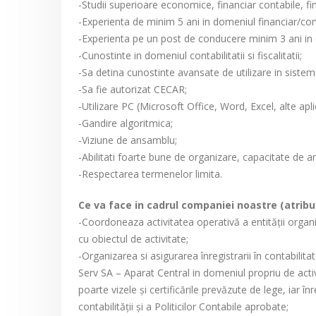
-Studii superioare economice, financiar contabile, fi
-Experienta de minim 5 ani in domeniul financiar/con
-Experienta pe un post de conducere minim 3 ani in 
-Cunostinte in domeniul contabilitatii si fiscalitatii;
-Sa detina cunostinte avansate de utilizare in siste
-Sa fie autorizat CECAR;
-Utilizare PC (Microsoft Office, Word, Excel, alte aplica
-Gandire algoritmica;
-Viziune de ansamblu;
-Abilitati foarte bune de organizare, capacitate de anal
-Respectarea termenelor limita.
Ce va face in cadrul companiei noastre (atribut
-Coordoneaza activitatea operativă a entităţii organi
cu obiectul de activitate;
-Organizarea si asigurarea înregistrarii în contabilita
Serv SA – Aparat Central in domeniul propriu de acti
poarte vizele şi certificările prevăzute de lege, iar î
contabilităţii şi a Politicilor Contabile aprobate;