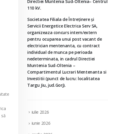
Directiei Muntenia Sud-Oltenia– Centrul
110 kV.
Societatea Filiala de Întreţinere şi
Servicii Energetice Electrica Serv SA,
organizeaza concurs intern/extern
pentru ocuparea unui post vacant de
electrician mentenanta, cu contract
individual de munca pe perioada
nedeterminata, in cadrul Directiei
Muntenia Sud-Oltenia –
Compartimentul Lucrari Mentenanta si
Investitii (punct de lucru: localitatea
Targu Jiu, jud.Gorj).
itate
rica
iulie 2026
 să
iunie 2026