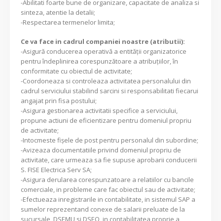
-Abilitati foarte bune de organizare, capacitate de analiza si
sinteza, atentie la detalii;
-Respectarea termenelor limita;
Ce va face in cadrul companiei noastre (atributii):
-Asigură conducerea operativă a entităţii organizatorice
pentru îndeplinirea corespunzătoare a atribuţiilor, în
conformitate cu obiectul de activitate;
-Coordoneaza si controleaza activitatea personalului din
cadrul serviciului stabilind sarcini si responsabilitati fiecarui
angajat prin fisa postului;
-Asigura gestionarea activitatii specifice a serviciului,
propune actiuni de eficientizare pentru domeniul propriu
de activitate;
-Intocmeste fişele de post pentru personalul din subordine;
-Avizeaza documentatiile privind domeniul propriu de
activitate, care urmeaza sa fie supuse aprobarii conducerii
S. FISE Electrica Serv SA;
-Asigura derularea corespunzatoare a relatiilor cu bancile
comerciale, in probleme care fac obiectul sau de activitate;
-Efectueaza inregistrarile in contabilitate, in sistemul SAP a
sumelor reprezentand conexe de salarii preluate de la
sucursale, DSEMU si DSEO in contabilitatea proprie a