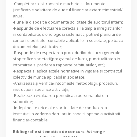
-Completeaza si transmite machete si documente
justificative solicitate de auditul financiar extern trimestrial/
anual;
-Pune la dispozitie documente solicitate de auditorul intern;
-Raspunde de efectuarea corecta si la timp a inregistrarilor
in contabilitate, cronologic si sistematic, potrivit planului de
conturi si politicilor contabile aplicabile in societate, pe baza
documentelor justificative;
-Raspunde de respectarea procedurilor de lucru generale
si specifice societatii(programul de lucru, punctualitatea in
intocmirea si predarea rapoartelor/situatiilor, etc);
-Respecta si aplica actele normative in vigoare si contractul
colectiv de munca aplicabil in societate;
-Analizează şi verifica/întocmeşte metodologii, proceduri,
instrucţiuni specifice activităţii;
-Realizeaza evaluarea periodica a personalului din
subordine;
-Indeplineste orice alte sarcini date de conducerea
institutiei in vederea derularii in conditii optime a activitatii
financiar-contabile.
Bibliografie si tematica de concurs :/strong>