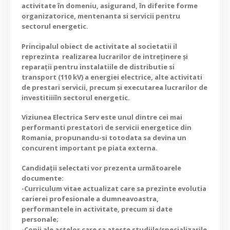
activitate în domeniu, asigurand, în diferite forme
organizatorice, mentenanta si servicii pentru
sectorul energetic.
Principalul obiect de activitate al societatii il
reprezinta realizarea lucrarilor de intreținere și
reparații pentru instalatiile de distributie si
transport (110 kV) a energiei electrice, alte activitati
de prestari servicii, precum și executarea lucrarilor de
investitiiiîn sectorul energetic.
Viziunea Electrica Serv este unul dintre cei mai
performanti prestatori de servicii energetice din
Romania, propunandu-si totodata sa devina un
concurent important pe piata externa.
Candidaţii selectati vor prezenta următoarele
documente:
-Curriculum vitae actualizat care sa prezinte evolutia
carierei profesionale a dumneavoastra,
performantele in activitate, precum si date
personale;
-Copii ale actelor care sa ateste studiile/specializarile