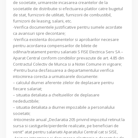
de societate, urmareste incasarea creantelor de la
societatile de distributie si efectuarea platilor catre bugetul
de stat, furnizorii de utilitati, furnizorii de combustibil,
furnizorii de leasing, salarii, etc.
-Verifica documentele justificative pentru sumele acordate
ca avansuri spre decontare;
-Verifica existenta documentelor si aprobarilor necesare
pentru acordarea compensarilor de bilete de
odihna/tratament pentru salariatii S FISE Electrica Serv SA –
Aparat Central conform conditiilor prevazute de art. 4.85 din
Contractul Colectiv de Munca si a Notei Comune in vigoare;
-Pentru buna desfasuarea a departamentului verifica
intocmirea corecta a urmatoarele documente:
– calculul diurnei aferente zilelor de deplasare pentru
fiecare salariat;
– situatia detaliata a cheltuielilor de deplasare
nedeductibile;
– situatia detaliata a diurnei impozabile a personalului
societatii;
-Intocmeste anual „Declaratia 205 privind impozitul retinut la
sursa si castigurile/pierderile realizate, pe beneficiari de
venit” atat pentru salariatii Aparatului Central cat si SISE,
-Asigura intocmirea si depunerea electronic a decontului de