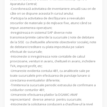
Aparatului Central;
-Coordonează activitatea de inventariere anuală sau ori de
câte ori se dispune aceasta în cursul anului;
-Participa la activitatea de desfăşurare a reevaluării
stocurilor de materiale şi de mijloace fixe, atunci când se
impun asemenea operaţiuni;
-Inregistreaza in sistemul SAP diverse note
transmise/primite catre/de la sucursale ( note de debitare
de la SISE cu cheltuielile aferente obiectivelor sociale), note
de debitare/creditare cu plata impozitului pe salarii
efectuat de sucursale;
-Intocmeste si inregistreaza note contabile de calcul
provizioane, venituri in avans, cheltuieli in avans, inchidere
TVA, impozit profit, etc;
-Urmareste evidenta contului 481, cu analiticele sale pe
toate sucursalele prin efectuarea de punctaje lunare si
corectarea eventualelor diferente;
-Trimiterea la sucursale periodic extrasului de confirmare a
soldurilor conturilor 481;
-Urmareste efectuarea platilor la DGAMC-ANAF
reprezentand diverse amenzi pentru sucursale;
-Intocmeste la solicitarea conducerii a chasflow-ul la nivel