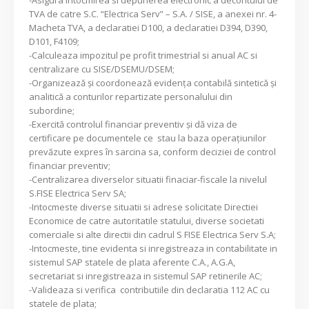
TVA de catre S.C. “Electrica Serv” – S.A. / SISE, a anexei nr. 4-
Macheta TVA, a declaratiei D100, a declaratiei D394, D390,
D101, F4109;
-Calculeaza impozitul pe profit trimestrial si anual AC si
centralizare cu SISE/DSEMU/DSEM;
-Organizează şi coordonează evidenţa contabilă sintetică şi
analitică a conturilor repartizate personalului din
subordine;
-Exercită controlul financiar preventiv şi dă viza de
certificare pe documentele ce stau la baza operaţiunilor
prevăzute expres în sarcina sa, conform deciziei de control
financiar preventiv;
-Centralizarea diverselor situatii finaciar-fiscale la nivelul
S.FISE Electrica Serv SA;
-Intocmeste diverse situatii si adrese solicitate Directiei
Economice de catre autoritatile statului, diverse societati
comerciale si alte directii din cadrul S FISE Electrica Serv S.A;
-Intocmeste, tine evidenta si inregistreaza in contabilitate in
sistemul SAP statele de plata aferente C.A., A.G.A,
secretariat si inregistreaza in sistemul SAP retinerile AC;
-Valideaza si verifica contributiile din declaratia 112 AC cu
statele de plata;