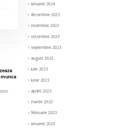
ianuarie 2024
decembrie 2023
noiembrie 2023
octombrie 2023
septembrie 2023
august 2023
iulie 2023
extern
Societatea Filiala de Întreţinere şi Serv
28
a pe
pentru ocuparea unui post vacant de el
iunie 2023
nedeterminata, in cadrul Directiei Munt
iul.
(punct de lucru: localitatea Targu Jiu, ju
aprilie 2023
parea a
Societatea Filiala de Întreţinere şi Servicii En
martie 2023
unui post vacant de electrician...
read more
februarie 2023
ianuarie 2023