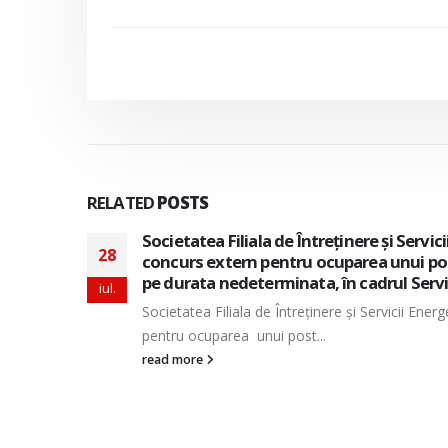
RELATED
POSTS
izeaza
Societatea Filiala de Întreţinere şi Servi
28
e munca
pentru ocuparea a doua posturi vacante 
perioada nedeterminata, in cadrul Direc
iul.
tern
Societatea Filiala de Întreţinere şi Servicii En
doua posturi vacante de...
read more