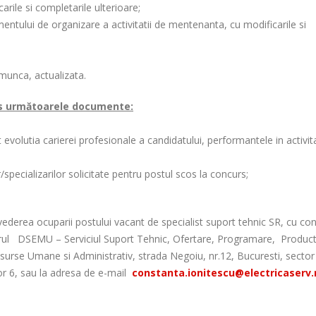
rile si completarile ulterioare;
tului de organizare a activitatii de mentenanta, cu modificarile si
munca, actualizata.
urs următoarele documente:
 evolutia carierei profesionale a candidatului, performantele in activit
/specializarilor solicitate pentru postul scos la concurs;
vederea ocuparii postului vacant de specialist suport tehnic SR, cu con
rul DSEMU – Serviciul Suport Tehnic, Ofertare, Programare, Product
Resurse Umane si Administrativ, strada Negoiu, nr.12, Bucuresti, sector 
tor 6, sau la adresa de e-mail
constanta.ionitescu@electricaserv.