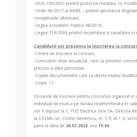
-OUG 195/2005 privind protectia mediului, cu modifica
-Ordin 96/2017 al ANRE – privind aprobarea Regulamen
completarile ulterioare;
-Legea Achizitiilor Publice 98/2016;
-Legea 319/2006 privind securitatea si sanatatea in 
Candidatii vor prezenta la inscrierea la conc
-Cerere de inscriere la concurs;
-Curriculum vitae actualizat, care sa prezinte concret
precum si date personale;
-Copiile documentelor care sa ateste nivelul studiilor
-Copie CI
Dosarele de înscriere pentru concursul organizat in 
individual de munca pe durata nedeterminata în cad
vor fi depuse la S. FISE Electrica Serv SA- Directia 
la DSEMU str. Costin Nenitescu, nr. 5-9, et.1-3, sec
pana la data de
26.01.2023
, ora
15:30
.