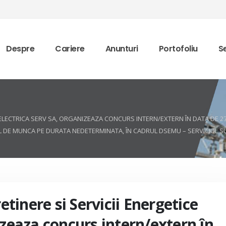
Despre
Cariere
Anunturi
Portofoliu
Se
CE ELECTRICA SERV SA, ORGANIZEAZA CONCURS INTERN/EXTERN ÎN DATA DE 
AL DE MUNCA PE DURATA NEDETERMINATA, ÎN CADRUL DSEMU – SERVICIUL 
retinere si Servicii Energetice
izeaza concurs intern/extern în