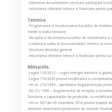
-Obtinerea documentelor necesare participarii la licita
-Intocmirea ofertelor tehnice si financiare pentru parti
Tematica:
-Programarea si monitorizarea lucrarilor de mentenanta
medie si inalta tensiune;
-Receptia si decontarea lucrarilor de mentenanta si 
-Continutul-cadru al documentatiilor tehnico-economic
-Structura devizului general;
-Intocmirea ofertelor tehnice si financiare pentru lucr
Bibliografie:
-Legea 123/2012 – Legea energiei electrice si gazelo
-Legea 155/2020 privind modificarea si completarea le
-HG nr. 273/1994 – Aprobarea Regulamentului privind r
-HG 51/ 1996 – Regulamentul de receptie a lucrarilor 
functiune a capacitatilor de productie, cu modificarile
-HG nr. 907 din 29 noiembrie 2016 privind etapele d
aferente obiectivelor/proiectelor de investitii finanta