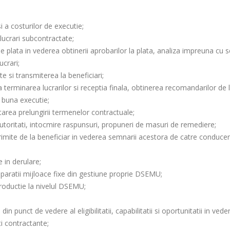
i a costurilor de executie;
u lucrari subcontractate;
de plata in vederea obtinerii aprobarilor la plata, analiza impreuna cu s
ucrari;
e si transmiterea la beneficiari;
a terminarea lucrarilor si receptia finala, obtinerea recomandarilor de 
e buna executie;
tarea prelungirii termenelor contractuale;
i/autoritati, intocmire raspunsuri, propuneri de masuri de remediere;
rimite de la beneficiar in vederea semnarii acestora de catre conduce
e in derulare;
eparatii mijloace fixe din gestiune proprie DSEMU;
productie la nivelul DSEMU;
din punct de vedere al eligibilitatii, capabilitatii si oportunitatii in vede
ati contractante;