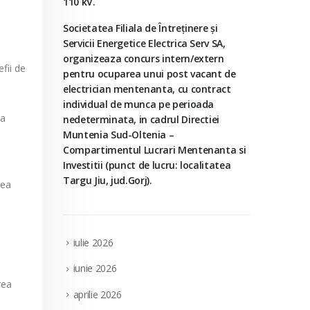
110 kV.
Societatea Filiala de Întreţinere şi
Servicii Energetice Electrica Serv SA,
organizeaza concurs intern/extern
efii de
pentru ocuparea unui post vacant de
electrician mentenanta, cu contract
individual de munca pe perioada
la
nedeterminata, in cadrul Directiei
Muntenia Sud-Oltenia –
Compartimentul Lucrari Mentenanta si
Investitii (punct de lucru: localitatea
Targu Jiu, jud.Gorj).
rea
iulie 2026
iunie 2026
rea
aprilie 2026