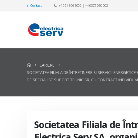
Contact
+4 021 306 5002 | +4 0372 050 002
CARIERE
SOCIETATEA FILIALA DE ÎNTRETINERE SI SERVICII ENERGETI
DE SPECIALIST SUPORT TEHNIC SR, CU CONTRACT INDIVIDU
Societatea Filiala de Înt
Electrica Serv SA, organ