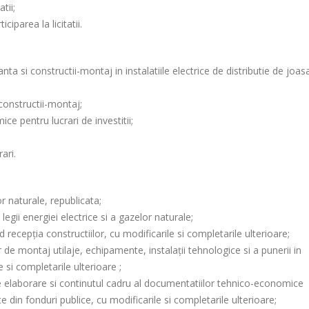
tii;
ciparea la licitatii.
 si constructii-montaj in instalatiile electrice de distributie de joas
constructii-montaj;
e pentru lucrari de investitii;
ari.
r naturale, republicata;
gii energiei electrice si a gazelor naturale;
ecepţia constructiilor, cu modificarile si completarile ulterioare;
de montaj utilaje, echipamente, instalaţii tehnologice si a punerii in
 si completarile ulterioare ;
e elaborare si continutul cadru al documentatiilor tehnico-economice
te din fonduri publice, cu modificarile si completarile ulterioare;