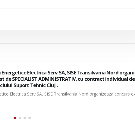
cii Energetice Electrica Serv SA, organizeaza concurs intern/
de electrician mentenanta, cu contract individual de munc
tiei Muntenia Sud-Oltenia– Centrul 110 kV.
ergetice Electrica Serv SA, organizeaza concurs intern/extern pentru ocu