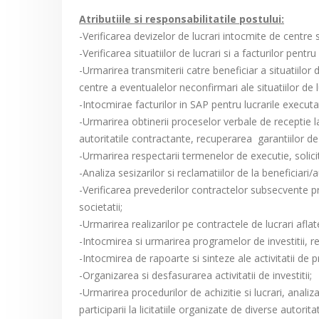
Atributiile si responsabilitatile postului:
-Verificarea devizelor de lucrari intocmite de centre s
-Verificarea situatiilor de lucrari si a facturilor pentr
-Urmarirea transmiterii catre beneficiar a situatiilor 
centre a eventualelor neconfirmari ale situatiilor de l
-Intocmirae facturilor in SAP pentru lucrarile executat
-Urmarirea obtinerii proceselor verbale de receptie l
autoritatile contractante, recuperarea garantiilor d
-Urmarirea respectarii termenelor de executie, solici
-Analiza sesizarilor si reclamatiilor de la beneficiar
-Verificarea prevederilor contractelor subsecvente p
societatii;
-Urmarirea realizarilor pe contractele de lucrari aflat
-Intocmirea si urmarirea programelor de investitii, r
-Intocmirea de rapoarte si sinteze ale activitatii de 
-Organizarea si desfasurarea activitatii de investitii;
-Urmarirea procedurilor de achizitie si lucrari, analiza 
participarii la licitatiile organizate de diverse autorit