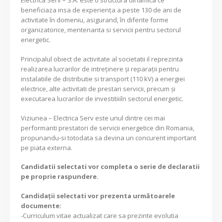
Electrica Serv – S.A. este o structura dinamica ce
beneficiaza insa de experienţa a peste 130 de ani de
activitate în domeniu, asigurand, în diferite forme
organizatorice, mentenanta si servicii pentru sectorul
energetic.
Principalul obiect de activitate al societatii il reprezinta
realizarea lucrarilor de intreținere și reparații pentru
instalatiile de distributie si transport (110 kV) a energiei
electrice, alte activitati de prestari servicii, precum și
executarea lucrarilor de investitiiiîn sectorul energetic.
Viziunea – Electrica Serv este unul dintre cei mai
performanti prestatori de servicii energetice din Romania,
propunandu-si totodata sa devina un concurent important
pe piata externa.
Candidatii selectati vor completa o serie de declaratii
pe proprie raspundere.
Candidaţii selectati vor prezenta următoarele
documente:
-Curriculum vitae actualizat care sa prezinte evolutia