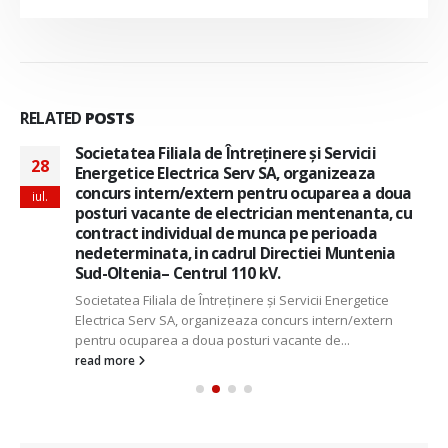
RELATED
POSTS
Societatea Filiala de Întreţinere şi Servicii
28
Energetice Electrica Serv SA, organizeaza
concurs intern/extern pentru ocuparea a doua
iul.
posturi vacante de electrician mentenanta, cu
contract individual de munca pe perioada
nedeterminata, in cadrul Directiei Muntenia
Sud-Oltenia– Centrul 110 kV.
Societatea Filiala de Întreţinere şi Servicii Energetice
Electrica Serv SA, organizeaza concurs intern/extern
pentru ocuparea a doua posturi vacante de...
read more