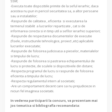
SSM;
-Executa toate dispozitiile primite de la seful ierarhic, daca
acestea nu pun in pericol securitatea sa, a altor persoane
sau a instalatiilor;
-Raspunde de calitatea , eficienta si executarea la
termenul stabilit a lucrarilor repartizate , cat si de
informarea corecta si in timp util a sefilor ierarhici superiori;
-Raspunde de respectarea documentelor de executie
(fisele, instructiunile tehnologice, proiect ,etc) aplicabile
lucrarilor executate;
-Raspunde de folosirea judicioasa a pieselor, materialelor
si timpului de lucru;
-Raspunde de folosirea si pastrarea echipamentului de
lucru si protectie, de sculele si dispozitivele din dotare;
-Respecta programul de lucru si raspunde de folosirea
eficienta a timpului de lucru;
-Respecta regulamentul intern al societatii;
-Are un comportament decent care sa nu prejudicieze in
niciun fel imaginea societatii.
In vederea participarii la concurs, va prezentam mai
jos tematica si bibliografia recomandata: