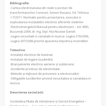
Bibliografie:
-Cartea electricianului din statii si posturi de
transformare/Ion Conecini, Simion Rasanu. Ed. Tehnica
-I 7/2011- Normativ pentru proiectarea, executia si
exploatarea instalatiilor electrice aferente cladirilor.
-Electroenergetică Manual pentru electricieni – ed. AREL
București 2009, dr. Ing. Dipl. Fita Nicolae Daniel.
-Legea securitatii si sanatatii in munca- Legea 319/2006,
-Legea 307/2006 privind apararea impotriva incendiilor.
Tematica
:
-Instalații electrice de iluminat.
-Instalații de legare la pământ;
-Branșamente electrice aeriene și subterane;
-Accidente produse de electricitate;
-Metode și mijloace de prevenire a electrocutării;
-Obligațiile lucrătorilor privind securitatea și sanatatea in
munca.
Descrierea societatii:
Societatea Filiala de Intreţinere şi Servicii Energetice –