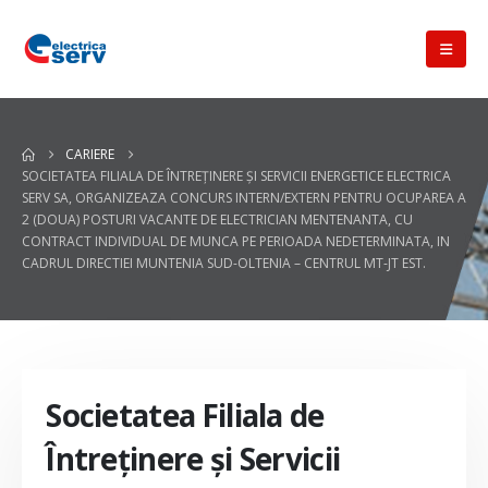
CARIERE
SOCIETATEA FILIALA DE ÎNTREŢINERE ŞI SERVICII ENERGETICE ELECTRICA
SERV SA, ORGANIZEAZA CONCURS INTERN/EXTERN PENTRU OCUPAREA A
2 (DOUA) POSTURI VACANTE DE ELECTRICIAN MENTENANTA, CU
CONTRACT INDIVIDUAL DE MUNCA PE PERIOADA NEDETERMINATA, IN
CADRUL DIRECTIEI MUNTENIA SUD-OLTENIA – CENTRUL MT-JT EST.
Societatea Filiala de
Întreţinere şi Servicii