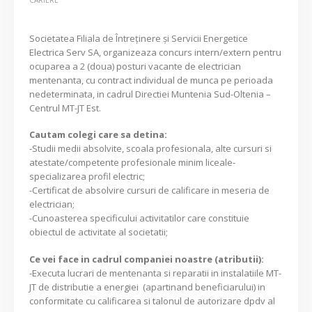
Societatea Filiala de Întreţinere şi Servicii Energetice
Electrica Serv SA, organizeaza concurs intern/extern pentru
ocuparea a 2 (doua) posturi vacante de electrician
mentenanta, cu contract individual de munca pe perioada
nedeterminata, in cadrul Directiei Muntenia Sud-Oltenia –
Centrul MT-JT Est.
Cautam colegi care sa detina:
-Studii medii absolvite, scoala profesionala, alte cursuri si
atestate/competente profesionale minim liceale-
specializarea profil electric;
-Certificat de absolvire cursuri de calificare in meseria de
electrician;
-Cunoasterea specificului activitatilor care constituie
obiectul de activitate al societatii;
Ce vei face in cadrul companiei noastre (atributii):
-Executa lucrari de mentenanta si reparatii in instalatiile MT-
JT de distributie a energiei (apartinand beneficiarului) in
conformitate cu calificarea si talonul de autorizare dpdv al