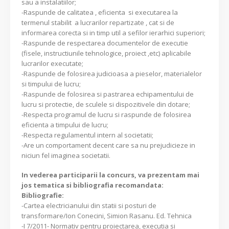
sau a instalatiilor;
-Raspunde de calitatea , eficienta si executarea la
termenul stabilit a lucrarilor repartizate , cat si de
informarea corecta si in timp util a sefilor ierarhici superiori;
-Raspunde de respectarea documentelor de executie
(fisele, instructiunile tehnologice, proiect ,etc) aplicabile
lucrarilor executate;
-Raspunde de folosirea judicioasa a pieselor, materialelor
si timpului de lucru;
-Raspunde de folosirea si pastrarea echipamentului de
lucru si protectie, de sculele si dispozitivele din dotare;
-Respecta programul de lucru si raspunde de folosirea
eficienta a timpului de lucru;
-Respecta regulamentul intern al societatii;
-Are un comportament decent care sa nu prejudicieze in
niciun fel imaginea societatii.
In vederea participarii la concurs, va prezentam mai
jos tematica si bibliografia recomandata:
Bibliografie:
-Cartea electricianului din statii si posturi de
transformare/Ion Conecini, Simion Rasanu. Ed. Tehnica
-I 7/2011- Normativ pentru proiectarea, executia si