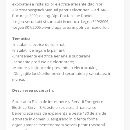
exploatarea instalatiilor electrice aferente cladirilor.
-Electroenergetică Manual pentru electricieni – ed. AREL
București 2009, dr. Ing. Dipl. Fita Nicolae Daniel.
-Legea securitatii si sanatatii in munca- Legea 319/2006,
-Legea 307/2006 privind apararea impotriva incendiilor.
Tematica:
-Instalații electrice de iluminat;
-Instalații de legare la pământ;
-Branșamente electrice aeriene și subterane;
-Accidente produse de electricitate;
-Metode și mijloace de prevenire a electrocutării;
-Obligațiile lucrătorilor privind securitatea și sanatatea in
munca.
Descrierea societatii:
Societatea Filiala de Intreţinere şi Servicii Energetice –
Electrica Serv – S.A. este o structura dinamica ce
beneficiaza insa de experienţa a peste 130 de ani de
activitate în domeniu, asigurand în diferite forme
organizatorice mentenanta si servicii pentru sectorul