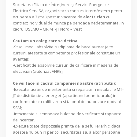
Societatea Filiala de Întreţinere şi Servicii Energetice
Electrica Serv SA, organizeaza concurs intern/extern pentru
ocuparea a 3 (trei) posturi vacante de
electrician
cu
contract individual de munca pe perioada nedeterminata, in
cadrul DSEMU – CIR MT-JT Nord – Vest.
Cautam un coleg care sa detina:
-Studii medii absolvite cu diploma de bacalaureat (alte
cursuri, atestate si competente profesionale constituie un
avantaj);
-Certificat de absolvire cursuri de calificare in meseria de
electrician (autorizat ANRE);
Ce vei face in cadrul companiei noastre (atributii):
-Executa lucrari de mentenanta si reparatii in instalatiile MT-
JT de distributie a energiei (apartinand beneficiarului) in
conformitate cu calificarea si talonul de autorizare dpdv al
SSM;
-Intocmeste si semneaza buletine de verificare si rapoarte
de incercari;
-Executa toate dispozitiile primite de la seful ierarhic, daca
acestea nu pun in pericol securitatea sa, a altor persoane