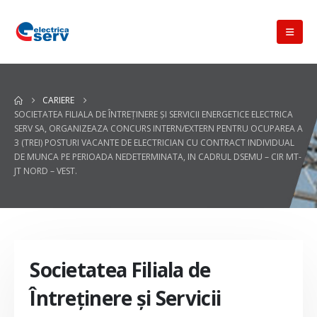
CARIERE
SOCIETATEA FILIALA DE ÎNTREŢINERE ŞI SERVICII ENERGETICE ELECTRICA
SERV SA, ORGANIZEAZA CONCURS INTERN/EXTERN PENTRU OCUPAREA A
3 (TREI) POSTURI VACANTE DE ELECTRICIAN CU CONTRACT INDIVIDUAL
DE MUNCA PE PERIOADA NEDETERMINATA, IN CADRUL DSEMU – CIR MT-
JT NORD – VEST.
Societatea Filiala de
Întreţinere şi Servicii