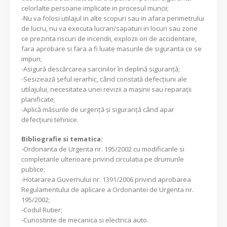
celorlalte persoane implicate in procesul muncii;
-Nu va folosi utilajul in alte scopuri sau in afara perimetrului
de lucru, nu va executa lucrari/sapaturi in locuri sau zone
ce prezinta riscuri de incendii, explozii ori de accidentare,
fara aprobare si fara a fi luate masurile de siguranta ce se
impun;
-Asigură descărcarea sarcinilor în deplină siguranţă;
-Sesizează şeful ierarhic, când constată defecţiuni ale
utilajului, necesitatea unei revizii a maşinii sau reparaţii
planificate;
-Aplică măsurile de urgenţă şi siguranţă când apar
defecţiuni tehnice.
Bibliografie si tematica:
-Ordonanta de Urgenta nr. 195/2002 cu modificarile si
completarile ulterioare privind circulatia pe drumurile
publice;
-Hotararea Guvernului nr. 1391/2006 privind aprobarea
Regulamentului de aplicare a Ordonantei de Urgenta nr.
195/2002;
-Codul Rutier;
-Cunostinte de mecanica si electrica auto.