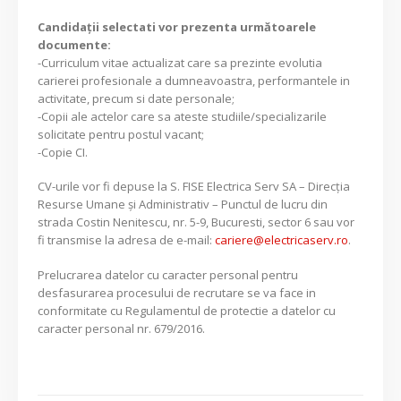
Candidaţii selectati vor prezenta următoarele
documente:
-Curriculum vitae actualizat care sa prezinte evolutia
carierei profesionale a dumneavoastra, performantele in
activitate, precum si date personale;
-Copii ale actelor care sa ateste studiile/specializarile
solicitate pentru postul vacant;
-Copie CI.
CV-urile vor fi depuse la S. FISE Electrica Serv SA – Direcția
Resurse Umane și Administrativ – Punctul de lucru din
strada Costin Nenitescu, nr. 5-9, Bucuresti, sector 6 sau vor
fi transmise la adresa de e-mail:
cariere@electricaserv.ro
.
Prelucrarea datelor cu caracter personal pentru
desfasurarea procesului de recrutare se va face in
conformitate cu Regulamentul de protectie a datelor cu
caracter personal nr. 679/2016.