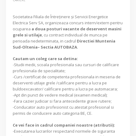
Societatea Filiala de Întreţinere şi Servicii Energetice
Electrica Serv SA, organizeaza concurs intern/extern pentru
ocuparea
a doua posturi vacante de deservent masini
grele si utilaje
, cu contract individual de munca pe
perioada nedeterminata, in cadrul
Directiei Muntenia
Sud-Oltenia– Sectia AUTOBAZA
.
Cautam un coleg care sa detina:
-Studii medii, scoala profesionala sau cursuri de calificare
profesionala de specialitate;
-Curs /certificat de competenta profesionala in meseria de
deserventi utilaje grele /calificare pentru a lucra pe
buldoexcavator/ calificare pentru a lucra pe automacara;
-Apt din punct de vedere medical (examen medical);
-Fara cazier judiciar si fara antecedente grave rutiere;
-Conducator auto profesionist cu atestat profesional si
permis de conducere auto categoria BE, CE.
Ce vei face in cadrul companiei noastre (atributii):
-Executarea lucrarilor respectand normele de siguranta