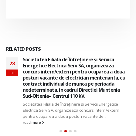
RELATED
POSTS
Societatea Filiala de Întreţinere şi Servicii
28
Energetice Electrica Serv SA, organizeaza
concurs intern/extern pentru ocuparea a doua
iul.
posturi vacante de electrician mentenanta, cu
contract individual de munca pe perioada
nedeterminata, in cadrul Directiei Muntenia
Sud-Oltenia– Centrul 110 kV.
Societatea Filiala de Întreţinere şi Servicii Energetice
Electrica Serv SA, organizeaza concurs intern/extern
pentru ocuparea a doua posturi vacante de...
read more