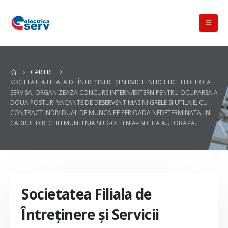
CARIERE
SOCIETATEA FILIALA DE ÎNTREŢINERE ŞI SERVICII ENERGETICE ELECTRICA
SERV SA, ORGANIZEAZA CONCURS INTERN/EXTERN PENTRU OCUPAREA A
DOUA POSTURI VACANTE DE DESERVENT MASINI GRELE SI UTILAJE, CU
CONTRACT INDIVIDUAL DE MUNCA PE PERIOADA NEDETERMINATA, IN
CADRUL DIRECTIEI MUNTENIA SUD-OLTENIA– SECTIA AUTOBAZA.
Societatea Filiala de
Întreţinere şi Servicii