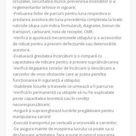
circulatiei, securitatea muncii, prevenirea incendiilor si a
reglementarilor tehnice in vigoare;
-Preluarea foilor de parcurs pentru luna respectiva si
predarea acestora din luna precedenta completata la toate
rubricile (dupa cum indica formularul), diagrame, bonuri de
transport, carburant, nota de receptie, CMR;
-Verifica şi ajustează mecanismele utilajului şi a accesoriilor
de ridicat pentru a preveni defecţiunile sau deteriorările
acestora;
-Evaluează greutatea încărcăturii şi o compară cu
capacitatea de ridicare pentru a preveni supraîncărcarea;
-Verifică degajarea zonelor de încărcare şi descărcare a
sarcinilor de orice obstacole care ar putea periclita
funcţionarea în siguranţă a utilajului;
-Stabileşte locurile şi traseele ce urmează a fi parcurse;
-Verifică în permanenţă ca utilajele să nu fie exploatate
peste capacitatea teoretică sau în condiţii
necorespunzătoare;
-Asigură şi supraveghează lucrările pregătitoare pentru
manipularea sarcinii’
-Execută transportul pe verticală şi orizontală a sarcinilor;
-Se asigura inainte de inceperea lucrului ca poate sa-si
desfasoare activitatea, fara a pune in pericol siguranta