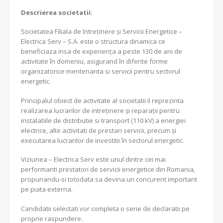
Descrierea societatii:
Societatea Filiala de Intreţinere şi Servicii Energetice –
Electrica Serv – S.A. este o structura dinamica ce
beneficiaza insa de experienţa a peste 130 de ani de
activitate în domeniu, asigurand în diferite forme
organizatorice mentenanta si servicii pentru sectorul
energetic.
Principalul obiect de activitate al societatii il reprezinta
realizarea lucrarilor de intreținere și reparații pentru
instalatiile de distributie si transport (110 kV) a energiei
electrice, alte activitati de prestari servicii, precum și
executarea lucrarilor de investitii în sectorul energetic.
Viziunea – Electrica Serv este unul dintre cei mai
performanti prestatori de servicii energetice din Romania,
propunandu-si totodata sa devina un concurent important
pe piata externa.
Candidatii selectati vor completa o serie de declaratii pe
proprie raspundere.