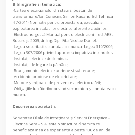
Bibliografie si tematica:
-Cartea electricianului din statii si posturi de
transformare/Ion Conecini, Simion Rasanu. Ed. Tehnica
-I 7/2011- Normativ pentru proiectarea, executia si
exploatarea instalatiilor electrice aferente cladirilor.
-Electroenergetică Manual pentru electricieni – ed. AREL
București 2009, dr. Ing. Dipl. Fita Nicolae Daniel.
-Legea securitatii si sanatatii in munca- Legea 319/2006,
-Legea 307/2006 privind apararea impotriva incendiilor.
-Instalații electrice de iluminat.
-Instalații de legare la pământ;
-Branșamente electrice aeriene și subterane;
-Accidente produse de electricitate;
-Metode și mijloace de prevenire a electrocutării;
-Obligațiile lucrătorilor privind securitatea și sanatatea in
munca.
Descrierea societatii:
Societatea Filiala de Intreţinere şi Servicii Energetice –
Electrica Serv – S.A. este o structura dinamica ce
beneficiaza insa de experienţa a peste 130 de ani de