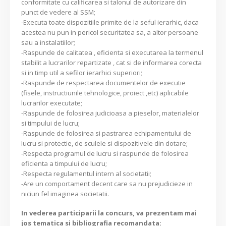
conformitate cu calificarea si talonul de autorizare din
punct de vedere al SSM;
-Executa toate dispozitiile primite de la seful ierarhic, daca
acestea nu pun in pericol securitatea sa, a altor persoane
sau a instalatiilor;
-Raspunde de calitatea , eficienta si executarea la termenul
stabilit a lucrarilor repartizate , cat si de informarea corecta
si in timp util a sefilor ierarhici superiori;
-Raspunde de respectarea documentelor de executie
(fisele, instructiunile tehnologice, proiect ,etc) aplicabile
lucrarilor executate;
-Raspunde de folosirea judicioasa a pieselor, materialelor
si timpului de lucru;
-Raspunde de folosirea si pastrarea echipamentului de
lucru si protectie, de sculele si dispozitivele din dotare;
-Respecta programul de lucru si raspunde de folosirea
eficienta a timpului de lucru;
-Respecta regulamentul intern al societatii;
-Are un comportament decent care sa nu prejudicieze in
niciun fel imaginea societatii.
In vederea participarii la concurs, va prezentam mai
jos tematica si bibliografia recomandata: