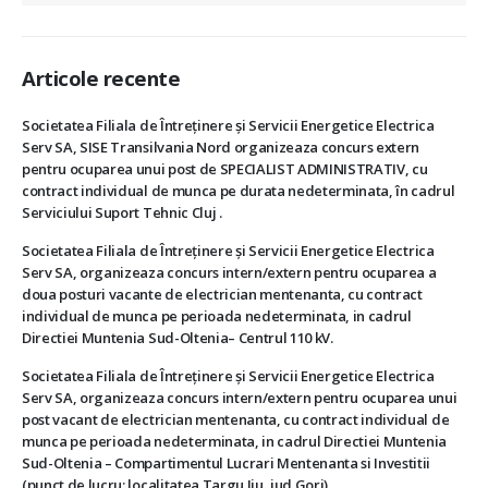
Articole recente
Societatea Filiala de Întreţinere şi Servicii Energetice Electrica
Serv SA, SISE Transilvania Nord organizeaza concurs extern
pentru ocuparea unui post de SPECIALIST ADMINISTRATIV, cu
contract individual de munca pe durata nedeterminata, în cadrul
Serviciului Suport Tehnic Cluj .
Societatea Filiala de Întreţinere şi Servicii Energetice Electrica
Serv SA, organizeaza concurs intern/extern pentru ocuparea a
doua posturi vacante de electrician mentenanta, cu contract
individual de munca pe perioada nedeterminata, in cadrul
Directiei Muntenia Sud-Oltenia– Centrul 110 kV.
Societatea Filiala de Întreţinere şi Servicii Energetice Electrica
Serv SA, organizeaza concurs intern/extern pentru ocuparea unui
post vacant de electrician mentenanta, cu contract individual de
munca pe perioada nedeterminata, in cadrul Directiei Muntenia
Sud-Oltenia – Compartimentul Lucrari Mentenanta si Investitii
(punct de lucru: localitatea Targu Jiu, jud.Gorj).