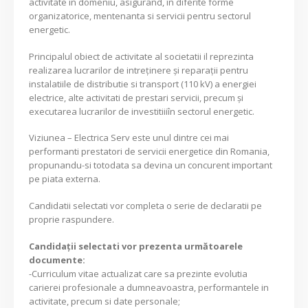
activitate în domeniu, asigurand, în diferite forme
organizatorice, mentenanta si servicii pentru sectorul
energetic.
Principalul obiect de activitate al societatii il reprezinta
realizarea lucrarilor de intreținere și reparații pentru
instalatiile de distributie si transport (110 kV) a energiei
electrice, alte activitati de prestari servicii, precum și
executarea lucrarilor de investitiiiîn sectorul energetic.
Viziunea – Electrica Serv este unul dintre cei mai
performanti prestatori de servicii energetice din Romania,
propunandu-si totodata sa devina un concurent important
pe piata externa.
Candidatii selectati vor completa o serie de declaratii pe
proprie raspundere.
Candidaţii selectati vor prezenta următoarele
documente:
-Curriculum vitae actualizat care sa prezinte evolutia
carierei profesionale a dumneavoastra, performantele in
activitate, precum si date personale;