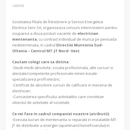
CARIERE
Societatea Filiala de Întreţinere şi Servicii Energetice
Electrica Serv SA, organizeaza concurs intern/extern pentru
ocuparea a doua posturi vacante de
electrician
mentenanta
, cu contract individual de munca pe perioada
nedeterminata, in cadrul
Directiei Muntenia Sud-
Oltenia – Centrul MT-JT Nord -Vest
.
Cautam colegi care sa detina:
-Studii medii absolvite, scoala profesionala, alte cursuri si
atestate/competente profesionale minim liceale-
specializarea profil electric;
-Certificat de absolvire cursuri de calificare in meseria de
electrician;
-Cunoasterea specificului activitatilor care constituie
obiectul de activitate al societatii;
Ce vei face in cadrul companiei noastre (atributii):
-Executa lucrari de mentenanta si reparatii in instalatiile MT-
JT de distributie a energiei (apartinand beneficiarului) in