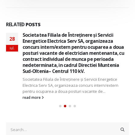
RELATED
POSTS
Societatea Filiala de Întreţinere şi Servicii
28
Energetice Electrica Serv SA, organizeaza
concurs intern/extern pentru ocuparea a doua
iul.
posturi vacante de electrician mentenanta, cu
contract individual de munca pe perioada
nedeterminata, in cadrul Directiei Muntenia
Sud-Oltenia– Centrul 110 kV.
Societatea Filiala de Întreţinere şi Servicii Energetice
Electrica Serv SA, organizeaza concurs intern/extern
pentru ocuparea a doua posturi vacante de...
read more