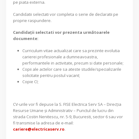
pe piata externa.
Candidatii selectati vor completa o serie de declaratii pe
proprie raspundere.
Candidaţii selectati vor prezenta următoarele
documente:
Curriculum vitae actualizat care sa prezinte evolutia
carierei profesionale a dumneavoastra,
performantele in activitate, precum si date personale;
Copii ale actelor care sa ateste studiile/specializarile
solicitate pentru postul vacant;
Copie CI;
CV-urile vor fi depuse la S. FISE Electrica Serv SA – Direcția
Resurse Umane și Administrativ – Punctul de lucru din
strada Costin Nenitescu, nr. 5-9, Bucuresti, sector 6 sau vor
fi transmise la adresa de e-mail:
cariere@electricaserv.ro
.