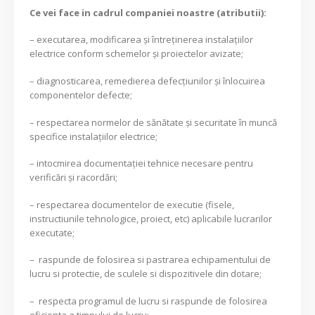
Ce vei face in cadrul companiei noastre (atributii):
– executarea, modificarea și întreținerea instalațiilor
electrice conform schemelor și proiectelor avizate;
– diagnosticarea, remedierea defecțiunilor și înlocuirea
componentelor defecte;
– respectarea normelor de sănătate și securitate în muncă
specifice instalațiilor electrice;
– intocmirea documentației tehnice necesare pentru
verificări și racordări;
– respectarea documentelor de executie (fisele,
instructiunile tehnologice, proiect, etc) aplicabile lucrarilor
executate;
– raspunde de folosirea si pastrarea echipamentului de
lucru si protectie, de sculele si dispozitivele din dotare;
– respecta programul de lucru si raspunde de folosirea
eficienta a timpului de lucru;