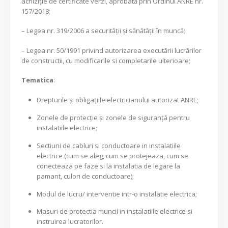
achiziție de certificate verzi, aprobată prin Ordinul ANRE nr.
157/2018;
– Legea nr. 319/2006 a securității și sănătății în muncă;
– Legea nr. 50/1991 privind autorizarea executării lucrărilor
de constructii, cu modificarile si completarile ulterioare;
Tematica
:
Drepturile şi obligaţiile electricianului autorizat ANRE;
Zonele de protecţie şi zonele de siguranţă pentru
instalatiile electrice;
Sectiuni de cabluri si conductoare in instalatiile
electrice (cum se aleg, cum se protejeaza, cum se
conecteaza pe faze si la instalatia de legare la
pamant, culori de conductoare);
Modul de lucru/ interventie intr-o instalatie electrica;
Masuri de protectia muncii in instalatiile electrice si
instruirea lucratorilor.