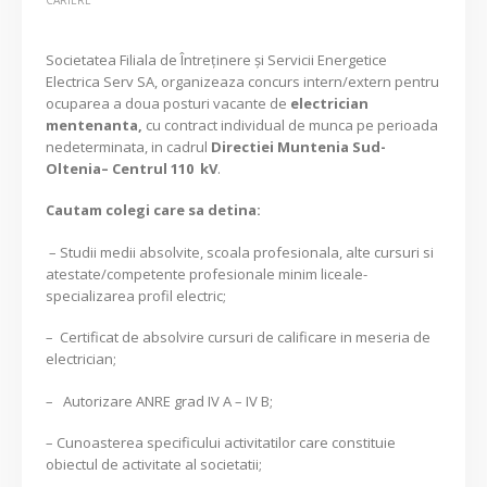
Societatea Filiala de Întreţinere şi Servicii Energetice
Electrica Serv SA, organizeaza concurs intern/extern pentru
ocuparea a doua posturi vacante de
electrician
mentenanta,
cu contract individual de munca pe perioada
nedeterminata, in cadrul
Directiei Muntenia Sud-
Oltenia– Centrul 110 kV
.
Cautam colegi care sa detina:
– Studii medii absolvite, scoala profesionala, alte cursuri si
atestate/competente profesionale minim liceale-
specializarea profil electric;
– Certificat de absolvire cursuri de calificare in meseria de
electrician;
– Autorizare ANRE grad IV A – IV B;
– Cunoasterea specificului activitatilor care constituie
obiectul de activitate al societatii;