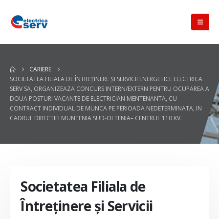
CARIERE
SOCIETATEA FILIALA DE ÎNTREŢINERE ŞI SERVICII ENERGETICE ELECTRICA
SERV SA, ORGANIZEAZA CONCURS INTERN/EXTERN PENTRU OCUPAREA A
DOUA POSTURI VACANTE DE ELECTRICIAN MENTENANTA, CU
CONTRACT INDIVIDUAL DE MUNCA PE PERIOADA NEDETERMINATA, IN
CADRUL DIRECTIEI MUNTENIA SUD-OLTENIA– CENTRUL 110 KV.
Societatea Filiala de
Întreţinere şi Servicii