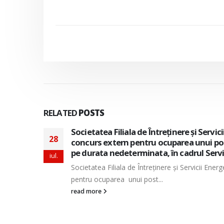
RELATED
POSTS
izeaza
Societatea Filiala de Întreţinere şi Servi
28
e munca
pentru ocuparea a doua posturi vacante 
perioada nedeterminata, in cadrul Direc
iul.
tern
Societatea Filiala de Întreţinere şi Servicii En
doua posturi vacante de...
read more