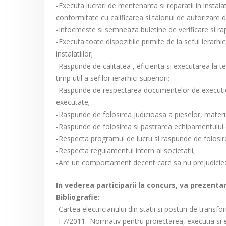
-Executa lucrari de mentenanta si reparatii in instalat
conformitate cu calificarea si talonul de autorizare 
-Intocmeste si semneaza buletine de verificare si rap
-Executa toate dispozitiile primite de la seful ierarh
instalatiilor;
-Raspunde de calitatea , eficienta si executarea la ter
timp util a sefilor ierarhici superiori;
-Raspunde de respectarea documentelor de executie (fi
executate;
-Raspunde de folosirea judicioasa a pieselor, material
-Raspunde de folosirea si pastrarea echipamentului de 
-Respecta programul de lucru si raspunde de folosirea
-Respecta regulamentul intern al societatii;
-Are un comportament decent care sa nu prejudicieze 
In vederea participarii la concurs, va prezent
Bibliografie:
-Cartea electricianului din statii si posturi de tran
-I 7/2011- Normativ pentru proiectarea, executia si exp