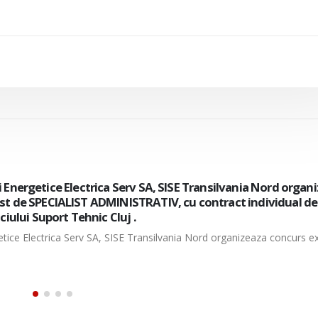
cii Energetice Electrica Serv SA, organizeaza concurs intern/
de electrician mentenanta, cu contract individual de munc
tiei Muntenia Sud-Oltenia– Centrul 110 kV.
ergetice Electrica Serv SA, organizeaza concurs intern/extern pentru ocu