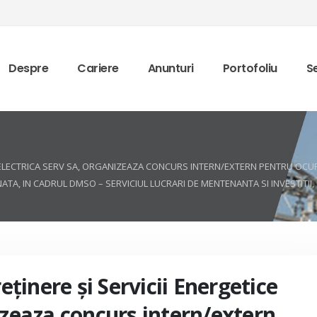
Despre
Cariere
Anunturi
Portofoliu
Se
TICE ELECTRICA SERV SA, ORGANIZEAZA CONCURS INTERN/EXTERN PENTRU O
A, IN CADRUL DMSO – SERVICIUL LUCRARI DE MENTENANTA SI INVESTITII,
reţinere şi Servicii Energetice
izeaza concurs intern/extern