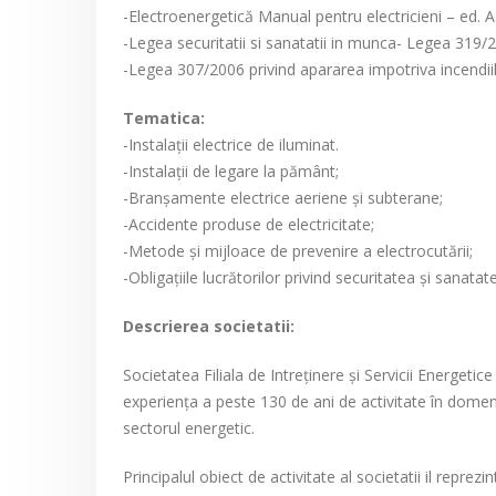
-Electroenergetică Manual pentru electricieni – ed. AR
-Legea securitatii si sanatatii in munca- Legea 319/
-Legea 307/2006 privind apararea impotriva incendiil
Tematica:
-Instalații electrice de iluminat.
-Instalații de legare la pământ;
-Branșamente electrice aeriene și subterane;
-Accidente produse de electricitate;
-Metode și mijloace de prevenire a electrocutării;
-Obligațiile lucrătorilor privind securitatea și sanata
Descrierea societatii:
Societatea Filiala de Intreţinere şi Servicii Energetic
experienţa a peste 130 de ani de activitate în domen
sectorul energetic.
Principalul obiect de activitate al societatii il reprezin