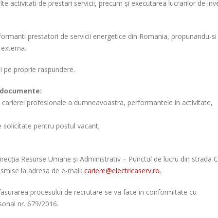
lte activitati de prestari servicii, precum și executarea lucrarilor de inve
rformanti prestatori de servicii energetice din Romania, propunandu-si
 externa.
ii pe proprie raspundere.
e documente:
a carierei profesionale a dumneavoastra, performantele in activitate,
le solicitate pentru postul vacant;
 Direcția Resurse Umane și Administrativ – Punctul de lucru din strada 
ansmise la adresa de e-mail:
cariere@electricaserv.ro
.
fasurarea procesului de recrutare se va face in conformitate cu
sonal nr. 679/2016.