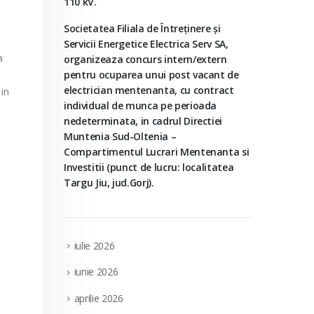
110 kV.
Societatea Filiala de Întreţinere şi
Servicii Energetice Electrica Serv SA,
a
organizeaza concurs intern/extern
pentru ocuparea unui post vacant de
electrician mentenanta, cu contract
 in
individual de munca pe perioada
nedeterminata, in cadrul Directiei
Muntenia Sud-Oltenia –
Compartimentul Lucrari Mentenanta si
Investitii (punct de lucru: localitatea
Targu Jiu, jud.Gorj).
iulie 2026
iunie 2026
aprilie 2026