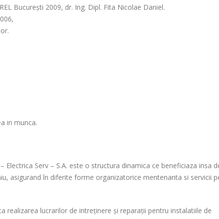
EL București 2009, dr. Ing. Dipl. Fita Nicolae Daniel.
2006,
or.
tea in munca.
e – Electrica Serv – S.A. este o structura dinamica ce beneficiaza insa d
iu, asigurand în diferite forme organizatorice mentenanta si servicii p
ta realizarea lucrarilor de intreținere și reparații pentru instalatiile de