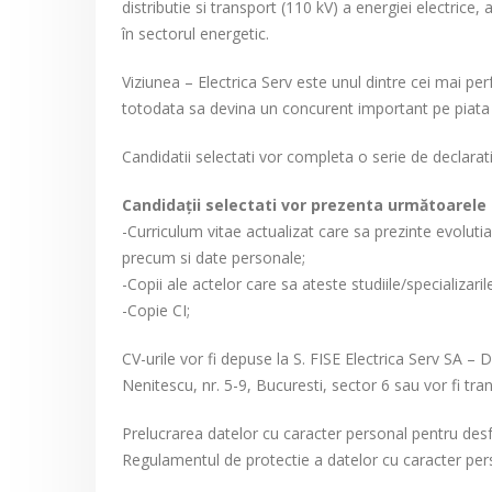
distributie si transport (110 kV) a energiei electrice, a
în sectorul energetic.
Viziunea – Electrica Serv este unul dintre cei mai pe
totodata sa devina un concurent important pe piata
Candidatii selectati vor completa o serie de declarat
Candidaţii selectati vor prezenta următoarel
-Curriculum vitae actualizat care sa prezinte evoluti
precum si date personale;
-Copii ale actelor care sa ateste studiile/specializari
-Copie CI;
CV-urile vor fi depuse la S. FISE Electrica Serv SA –
Nenitescu, nr. 5-9, Bucuresti, sector 6 sau vor fi tr
Prelucrarea datelor cu caracter personal pentru des
Regulamentul de protectie a datelor cu caracter per