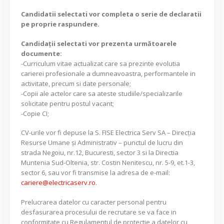
Candidatii selectati vor completa o serie de declaratii
pe proprie raspundere.
Candidaţii selectati vor prezenta următoarele
documente:
-Curriculum vitae actualizat care sa prezinte evolutia
carierei profesionale a dumneavoastra, performantele in
activitate, precum si date personale;
-Copii ale actelor care sa ateste studiile/specializarile
solicitate pentru postul vacant;
-Copie CI;
CV-urile vor fi depuse la S. FISE Electrica Serv SA – Direcția
Resurse Umane și Administrativ – punctul de lucru din
strada Negoiu, nr.12, Bucuresti, sector 3 si la Directia
Muntenia Sud-Oltenia, str. Costin Nenitescu, nr. 5-9, et.1-3,
sector 6, sau vor fi transmise la adresa de e-mail:
cariere@electricaserv.ro
.
Prelucrarea datelor cu caracter personal pentru
desfasurarea procesului de recrutare se va face in
conformitate cu Regulamentul de protectie a datelor cu