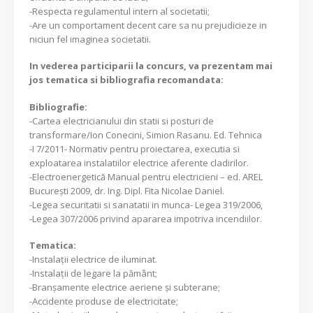
-Respecta regulamentul intern al societatii;
-Are un comportament decent care sa nu prejudicieze in
niciun fel imaginea societatii.
In vederea participarii la concurs, va prezentam mai
jos tematica si bibliografia recomandata:
Bibliografie:
-Cartea electricianului din statii si posturi de
transformare/Ion Conecini, Simion Rasanu. Ed. Tehnica
-I 7/2011- Normativ pentru proiectarea, executia si
exploatarea instalatiilor electrice aferente cladirilor.
-Electroenergetică Manual pentru electricieni – ed. AREL
București 2009, dr. Ing. Dipl. Fita Nicolae Daniel.
-Legea securitatii si sanatatii in munca- Legea 319/2006,
-Legea 307/2006 privind apararea impotriva incendiilor.
Tematica:
-Instalații electrice de iluminat.
-Instalații de legare la pământ;
-Branșamente electrice aeriene și subterane;
-Accidente produse de electricitate;