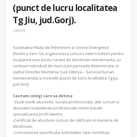
(punct de lucru localitatea
Tg Jiu, jud.Gorj).
CARIERE
Societatea Filiala de Întreţinere şi Servicii Energetice
Electrica Serv SA, organizeaza concurs intern/extern pentru
ocuparea unui postu vacant de electrician mentenanta, cu
contract individual de munca pe perioada determinata, in
cadrul Directiei Muntenia Sud-Oltenia – Serviciul lucrari
mentenanata si investitii (punct de lucru localitatea Tg Jiu,
jud.Gorj).
Cautam colegi care sa detina:
-Studii medii absolvite, scoala profesionala, alte cursuri si
atestate/competente profesionale minim liceale-
specializarea profil electric;
-Certificat de absolvire cursuri de calificare in meseria de
electrician;
-Cunoasterea specificului activitatilor care constituie