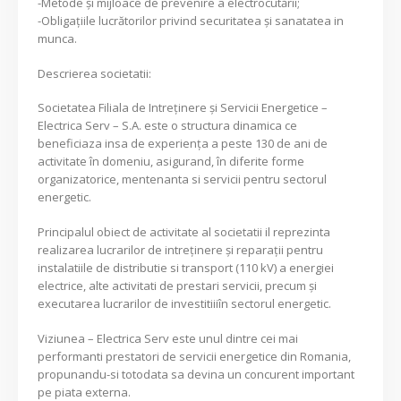
-Metode și mijloace de prevenire a electrocutării;
-Obligațiile lucrătorilor privind securitatea și sanatatea in
munca.
Descrierea societatii:
Societatea Filiala de Intreţinere şi Servicii Energetice –
Electrica Serv – S.A. este o structura dinamica ce
beneficiaza insa de experienţa a peste 130 de ani de
activitate în domeniu, asigurand, în diferite forme
organizatorice, mentenanta si servicii pentru sectorul
energetic.
Principalul obiect de activitate al societatii il reprezinta
realizarea lucrarilor de intreținere și reparații pentru
instalatiile de distributie si transport (110 kV) a energiei
electrice, alte activitati de prestari servicii, precum și
executarea lucrarilor de investitiiiîn sectorul energetic.
Viziunea – Electrica Serv este unul dintre cei mai
performanti prestatori de servicii energetice din Romania,
propunandu-si totodata sa devina un concurent important
pe piata externa.