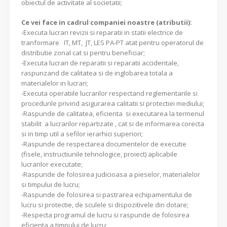
obiectul de activitate al societatii;
Ce vei face in cadrul companiei noastre (atributii):
-Executa lucrari revizii si reparatii in statii electrice de
tranformare IT, MT, JT, LES PA-PT atat pentru operatorul de
distributie zonal cat si pentru beneficiar;
-Executa lucrari de reparatii si reparatii accidentale,
raspunzand de calitatea si de inglobarea totala a
materialelor in lucrari;
-Executa operatiile lucrarilor respectand reglementarile si
procedurile privind asigurarea calitatii si protectiei mediului;
-Raspunde de calitatea, eficienta si executarea la termenul
stabilit a lucrarilor repartizate , cat si de informarea corecta
si in timp util a sefilor ierarhici superiori;
-Raspunde de respectarea documentelor de executie
(fisele, instructiunile tehnologice, proiect) aplicabile
lucrarilor executate;
-Raspunde de folosirea judicioasa a pieselor, materialelor
si timpului de lucru;
-Raspunde de folosirea si pastrarea echipamentului de
lucru si protectie, de sculele si dispozitivele din dotare;
-Respecta programul de lucru si raspunde de folosirea
eficienta a timpului de lucru;