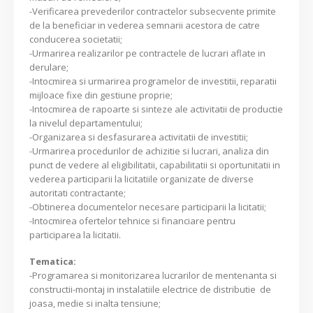
-Verificarea prevederilor contractelor subsecvente primite
de la beneficiar in vederea semnarii acestora de catre
conducerea societatii;
-Urmarirea realizarilor pe contractele de lucrari aflate in
derulare;
-Intocmirea si urmarirea programelor de investitii, reparatii
mijloace fixe din gestiune proprie;
-Intocmirea de rapoarte si sinteze ale activitatii de productie
la nivelul departamentului;
-Organizarea si desfasurarea activitatii de investitii;
-Urmarirea procedurilor de achizitie si lucrari, analiza din
punct de vedere al eligibilitatii, capabilitatii si oportunitatii in
vederea participarii la licitatiile organizate de diverse
autoritati contractante;
-Obtinerea documentelor necesare participarii la licitatii;
-Intocmirea ofertelor tehnice si financiare pentru
participarea la licitatii.
Tematica:
-Programarea si monitorizarea lucrarilor de mentenanta si
constructii-montaj in instalatiile electrice de distributie de
joasa, medie si inalta tensiune;