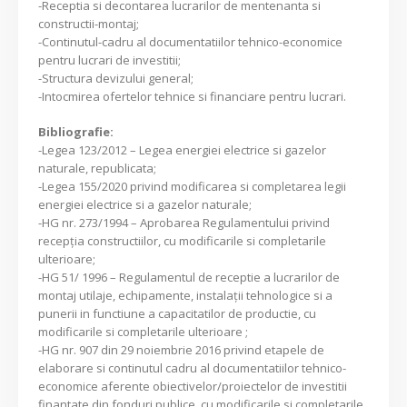
-Receptia si decontarea lucrarilor de mentenanta si
constructii-montaj;
-Continutul-cadru al documentatiilor tehnico-economice
pentru lucrari de investitii;
-Structura devizului general;
-Intocmirea ofertelor tehnice si financiare pentru lucrari.
Bibliografie:
-Legea 123/2012 – Legea energiei electrice si gazelor
naturale, republicata;
-Legea 155/2020 privind modificarea si completarea legii
energiei electrice si a gazelor naturale;
-HG nr. 273/1994 – Aprobarea Regulamentului privind
recepţia constructiilor, cu modificarile si completarile
ulterioare;
-HG 51/ 1996 – Regulamentul de receptie a lucrarilor de
montaj utilaje, echipamente, instalaţii tehnologice si a
punerii in functiune a capacitatilor de productie, cu
modificarile si completarile ulterioare ;
-HG nr. 907 din 29 noiembrie 2016 privind etapele de
elaborare si continutul cadru al documentatiilor tehnico-
economice aferente obiectivelor/proiectelor de investitii
finantate din fonduri publice, cu modificarile si completarile