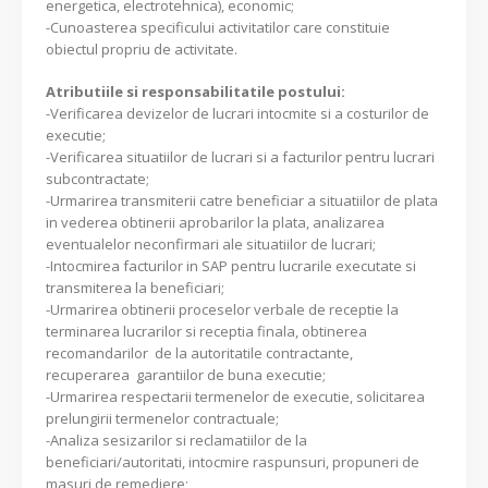
energetica, electrotehnica), economic;
-Cunoasterea specificului activitatilor care constituie
obiectul propriu de activitate.
Atributiile si responsabilitatile postului:
-Verificarea devizelor de lucrari intocmite si a costurilor de
executie;
-Verificarea situatiilor de lucrari si a facturilor pentru lucrari
subcontractate;
-Urmarirea transmiterii catre beneficiar a situatiilor de plata
in vederea obtinerii aprobarilor la plata, analizarea
eventualelor neconfirmari ale situatiilor de lucrari;
-Intocmirea facturilor in SAP pentru lucrarile executate si
transmiterea la beneficiari;
-Urmarirea obtinerii proceselor verbale de receptie la
terminarea lucrarilor si receptia finala, obtinerea
recomandarilor de la autoritatile contractante,
recuperarea garantiilor de buna executie;
-Urmarirea respectarii termenelor de executie, solicitarea
prelungirii termenelor contractuale;
-Analiza sesizarilor si reclamatiilor de la
beneficiari/autoritati, intocmire raspunsuri, propuneri de
masuri de remediere;