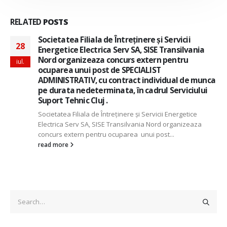
RELATED
POSTS
Societatea Filiala de Întreţinere şi Servicii
28
Energetice Electrica Serv SA, SISE Transilvania
Nord organizeaza concurs extern pentru
iul.
ocuparea unui post de SPECIALIST
ADMINISTRATIV, cu contract individual de munca
pe durata nedeterminata, în cadrul Serviciului
Suport Tehnic Cluj .
Societatea Filiala de Întreţinere şi Servicii Energetice
Electrica Serv SA, SISE Transilvania Nord organizeaza
concurs extern pentru ocuparea unui post...
read more