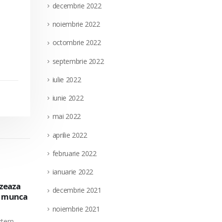
decembrie 2022
noiembrie 2022
octombrie 2022
septembrie 2022
iulie 2022
iunie 2022
mai 2022
aprilie 2022
februarie 2022
ianuarie 2022
extern
Societatea Filiala de Întreţinere şi Serv
decembrie 2021
28
a pe
pentru ocuparea unui post vacant de el
nedeterminata, in cadrul Directiei Munt
noiembrie 2021
iul.
(punct de lucru: localitatea Targu Jiu, ju
parea a