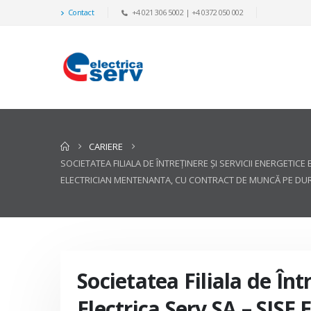
Contact
+4 021 306 5002 | +4 0372 050 002
CARIERE
SOCIETATEA FILIALA DE ÎNTREŢINERE ŞI SERVICII ENERGET
ELECTRICIAN MENTENANTA, CU CONTRACT DE MUNCĂ PE DU
Societatea Filiala de Înt
Electrica Serv SA – SISE