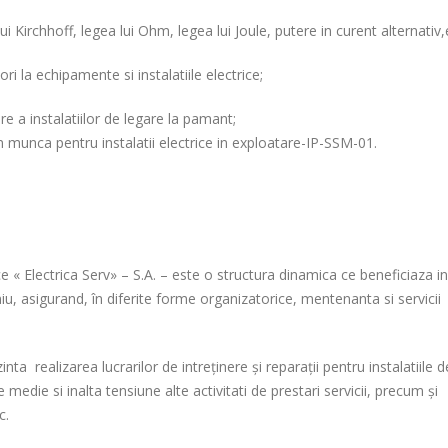
 Kirchhoff, legea lui Ohm, legea lui Joule, putere in curent alternativ,
la echipamente si instalatiile electrice;
e a instalatiilor de legare la pamant;
 munca pentru instalatii electrice in exploatare-IP-SSM-01.
ce « Electrica Serv» – S.A. – este o structura dinamica ce beneficiaza i
u, asigurand, în diferite forme organizatorice, mentenanta si servicii
inta realizarea lucrarilor de intreținere și reparații pentru instalatiile d
de medie si inalta tensiune alte activitati de prestari servicii, precum și
c.