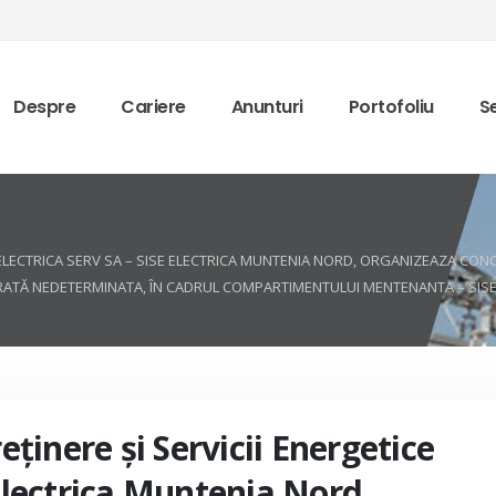
Despre
Cariere
Anunturi
Portofoliu
Se
ICE ELECTRICA SERV SA – SISE ELECTRICA MUNTENIA NORD, ORGANIZEAZA C
RATĂ NEDETERMINATA, ÎN CADRUL COMPARTIMENTULUI MENTENANTA – SIS
reţinere şi Servicii Energetice
 Electrica Muntenia Nord,