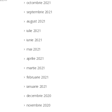
octombrie 2021
Societatea Filiala de Întreţinere şi Servicii En
unui post vacant de electrician...
septembrie 2021
read more
august 2021
iulie 2021
iunie 2021
mai 2021
aprilie 2021
martie 2021
februarie 2021
ianuarie 2021
decembrie 2020
noiembrie 2020