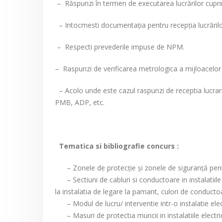
– Răspunzi în termen de executarea lucrărilor cuprins
– Intocmesti documentaţia pentru recepţia lucrărilo
– Respecti prevederile impuse de NPM.
– Raspunzi de verificarea metrologica a mijloacelor 
– Acolo unde este cazul raspunzi de receptia lucraril
PMB, ADP, etc.
Tematica si bibliografie concurs :
– Zonele de protecţie şi zonele de siguranţă pentru 
– Sectiuni de cabluri si conductoare in instalatiil
la instalatia de legare la pamant, culori de conducto
– Modul de lucru/ interventie intr-o instalatie elec
– Masuri de protectia muncii in instalatiile electrice s