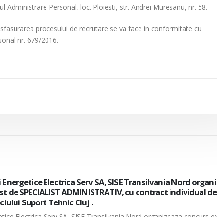
ul Administrare Personal, loc. Ploiesti, str. Andrei Muresanu, nr. 58.
fasurarea procesului de recrutare se va face in conformitate cu
sonal nr. 679/2016.
cii Energetice Electrica Serv SA, organizeaza concurs intern/
de electrician mentenanta, cu contract individual de munc
tiei Muntenia Sud-Oltenia– Centrul 110 kV.
ergetice Electrica Serv SA, organizeaza concurs intern/extern pentru ocu