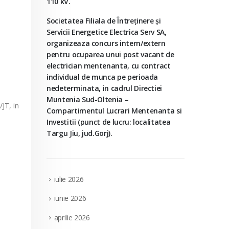
110 kV.
Societatea Filiala de Întreţinere şi
Servicii Energetice Electrica Serv SA,
organizeaza concurs intern/extern
pentru ocuparea unui post vacant de
electrician mentenanta, cu contract
individual de munca pe perioada
nedeterminata, in cadrul Directiei
Muntenia Sud-Oltenia –
/JT, in
Compartimentul Lucrari Mentenanta si
Investitii (punct de lucru: localitatea
Targu Jiu, jud.Gorj).
iulie 2026
iunie 2026
aprilie 2026