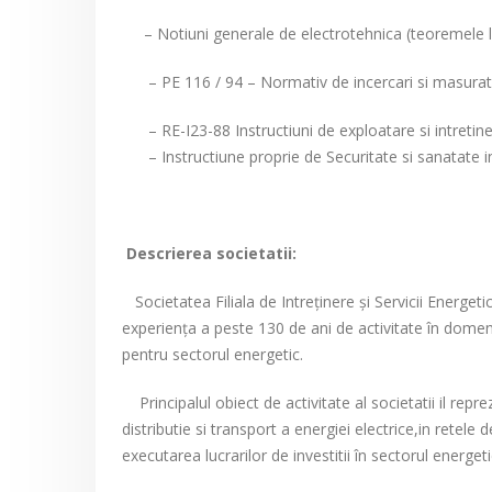
– Notiuni generale de electrotehnica (teoremele lui
– PE 116 / 94 – Normativ de incercari si masuratori 
– RE-I23-88 Instructiuni de exploatare si intretiner
– Instructiune proprie de Securitate si sanatate in
Descrierea societatii:
Societatea Filiala de Intreţinere şi Servicii Energeti
experienţa a peste 130 de ani de activitate în domeni
pentru sectorul energetic.
Principalul obiect de activitate al societatii il reprez
distributie si transport a energiei electrice,in retele 
executarea lucrarilor de investitii în sectorul energeti