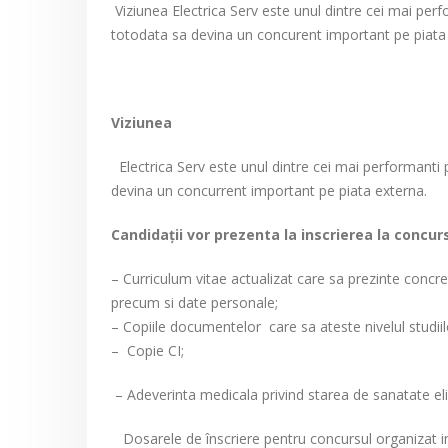
Viziunea Electrica Serv este unul dintre cei mai per
totodata sa devina un concurent important pe piata
Viziunea
Electrica Serv este unul dintre cei mai performanti 
devina un concurrent important pe piata externa.
Candidaţii vor prezenta la inscrierea la conc
– Curriculum vitae actualizat care sa prezinte concret
precum si date personale;
– Copiile documentelor care sa ateste nivelul studiilo
– Copie CI;
– Adeverinta medicala privind starea de sanatate eli
Dosarele de înscriere pentru concursul organizat i