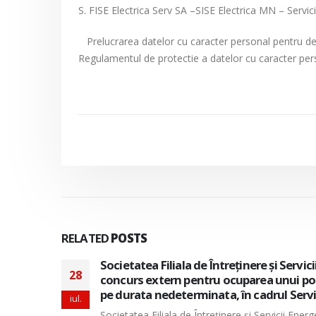
S. FISE Electrica Serv SA –SISE Electrica MN – Servici
Prelucrarea datelor cu caracter personal pentru des
Regulamentul de protectie a datelor cu caracter per
RELATED
POSTS
izeaza
Societatea Filiala de Întreţinere şi Servi
28
e munca
pentru ocuparea a doua posturi vacante 
perioada nedeterminata, in cadrul Direc
iul.
tern
Societatea Filiala de Întreţinere şi Servicii En