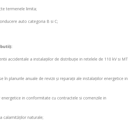
te termenele limita;
nducere auto categoria B si C;
butii):
ntii accidentale a instalaţiilor de distribuţie in retelele de 110 kV si MT
în planurile anuale de revizii şi reparaţii ale instalaţiilor energetice in
or energetice in conformitate cu contractele si comenzile in
 calamităţilor naturale;