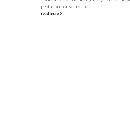
doua posturi vacante de...
read more