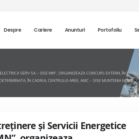
Despre
Cariere
Anunturi
Portofoliu
Se
CE ELECTRICA SERV SA – SISE MN”, ORGANIZEAZA CONCURS EXTERN, ÎN DATA 
ETERMINATA, ÎN CADRUL CENTRULUI AREE, AMC – SISE MUNTENIA NORD;
treţinere şi Servicii Energetice
 MN”, organizeaza