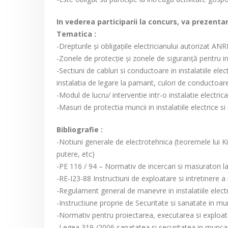
In vederea participarii la concurs, va prezent
Tematica :
-Drepturile şi obligaţiile electricianului autorizat ANR
-Zonele de protecţie şi zonele de siguranţă pentru inst
-Sectiuni de cabluri si conductoare in instalatiile e
instalatia de legare la pamant, culori de conductoare
-Modul de lucru/ interventie intr-o instalatie electrica
-Masuri de protectia muncii in instalatiile electrice si i
Bibliografie :
-Notiuni generale de electrotehnica (teoremele lui Kir
putere, etc)
-PE 116 / 94 – Normativ de incercari si masuratori la 
-RE-I23-88 Instructiuni de exploatare si intretinere a 
-Regulament general de manevre in instalatiile elect
-Instructiune proprie de Securitate si sanatate in mu
-Normativ pentru proiectarea, executarea si exploatarea
-Legea 319 /2006 sanatatea si securitatea in munca