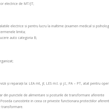
or electrice de MT/JT;
latiile electrice si pentru lucru la inaltime (examen medical si psiholog
termenele limita;
ducere auto categoria B;
rganizat;
ii şi reparaţii la: LEA mt, jt; LES m.t. şi j.t.; PA – PT, atat pentru ope
r din punctele de alimentare si posturile de transformare aferente
ce. Poseda cunostinte in ceea ce priveste functionara protectiilor aferen
de transformare.