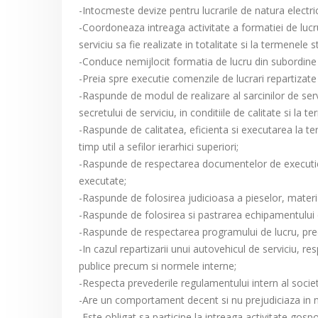
-Intocmeste devize pentru lucrarile de natura electri
-Coordoneaza intreaga activitate a formatiei de lucr
serviciu sa fie realizate in totalitate si la termenele
-Conduce nemijlocit formatia de lucru din subordine in
-Preia spre executie comenzile de lucrari repartizate
-Raspunde de modul de realizare al sarcinilor de servic
secretului de serviciu, in conditiile de calitate si la te
-Raspunde de calitatea, eficienta si executarea la term
timp util a sefilor ierarhici superiori;
-Raspunde de respectarea documentelor de executie (fi
executate;
-Raspunde de folosirea judicioasa a pieselor, material
-Raspunde de folosirea si pastrarea echipamentului de 
-Raspunde de respectarea programului de lucru, precu
-In cazul repartizarii unui autovehicul de serviciu, re
publice precum si normele interne;
-Respecta prevederile regulamentului intern al socie
-Are un comportament decent si nu prejudiciaza in ni
-Este obligat sa participe la intreaga activitate gosp