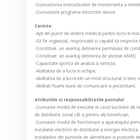
-Cunoasterea instructiunilor de mentenanta a retelel
-Cunoastere programe intocmire devize.
Cerinte:
-Apt din punct de vedere medical pentru lucru in insta
-Să fie organizat, responsabil şi capabil să respecte 
-Constituie un avantaj detinerea permisului de con
-Constituie un avantaj detinerea de atestat ANRE;
-Capacitate sporita de analiza si sinteza;
-Abilitatea de a lucra in echipa;
-Abilitatea de a lucra intr-un mod structurat si bine o
-Abilitati foarte bune de comunicare si prezentare;
Atributiile si responsabilitatile postului:
-Cunoaste modul de executie in cazul lucrărilor de reviz
de distributie zonal cât şi pentru alţi beneficiari;
-Cunoaste modul de functionare a aparatajului prima
instalatiei electrice de distributie a energiei electri
instalatiilor din punctele de alimentare si posturile 