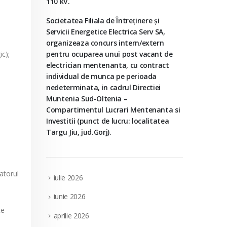
110 kV.
Societatea Filiala de Întreţinere şi
Servicii Energetice Electrica Serv SA,
organizeaza concurs intern/extern
ic);
pentru ocuparea unui post vacant de
electrician mentenanta, cu contract
individual de munca pe perioada
nedeterminata, in cadrul Directiei
Muntenia Sud-Oltenia –
Compartimentul Lucrari Mentenanta si
Investitii (punct de lucru: localitatea
Targu Jiu, jud.Gorj).
ratorul
iulie 2026
iunie 2026
te
aprilie 2026