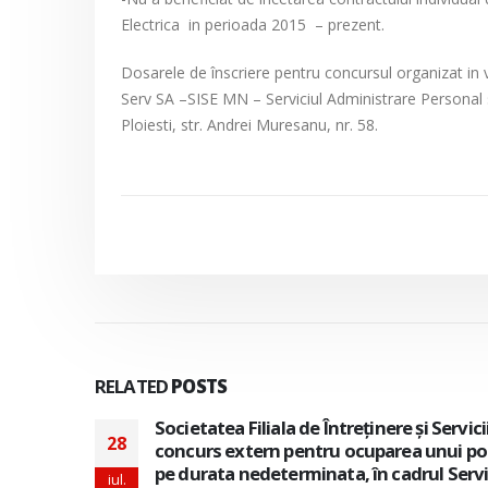
Electrica in perioada 2015 – prezent.
Dosarele de înscriere pentru concursul organizat in 
Serv SA –SISE MN – Serviciul Administrare Personal 
Ploiesti, str. Andrei Muresanu, nr. 58.
RELATED
POSTS
izeaza
Societatea Filiala de Întreţinere şi Servi
28
e munca
pentru ocuparea a doua posturi vacante 
perioada nedeterminata, in cadrul Direc
iul.