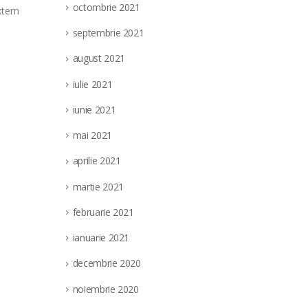
(punct de lucru: localitatea Targu Jiu, ju
octombrie 2021
parea a
Societatea Filiala de Întreţinere şi Servicii En
septembrie 2021
unui post vacant de electrician...
august 2021
read more
iulie 2021
iunie 2021
mai 2021
aprilie 2021
martie 2021
februarie 2021
ianuarie 2021
decembrie 2020
noiembrie 2020