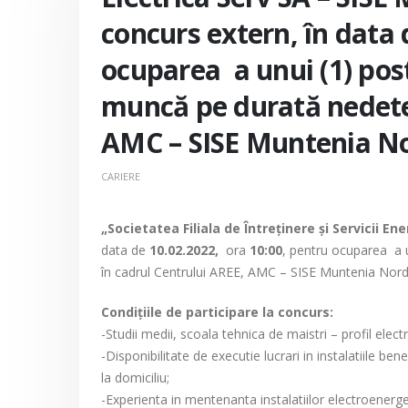
concurs extern, în data 
ocuparea a unui (1) post
muncă pe durată nedete
AMC – SISE Muntenia No
CARIERE
„Societatea Filiala de Întreţinere şi Servicii En
data de
10.02.2022,
ora
10:00
, pentru ocuparea a 
în cadrul Centrului AREE, AMC – SISE Muntenia Nord
Condiţiile de participare la concurs:
-Studii medii, scoala tehnica de maistri – profil electr
-Disponibilitate de executie lucrari in instalatiile b
la domiciliu;
-Experienta in mentenanta instalatiilor electroenerge