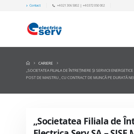
Contact
+4 021 306 5002 | +4 0372 050 002
CARIERE
„SOCIETATEA FILIALA DE ÎNTREŢINERE ŞI SERVICII ENERGETI
POST DE MAISTRU , CU CONTRACT DE MUNCĂ PE DURATĂ NED
„Societatea Filiala de În
Electrica Serv SA – SISE