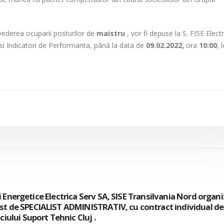
vederea ocuparii posturilor de
maistru
, vor fi depuse la S. FISE Elect
si Indicatori de Performanta, până la data de
09.02.2022,
ora
10:00
, 
cii Energetice Electrica Serv SA, organizeaza concurs intern/
de electrician mentenanta, cu contract individual de munc
tiei Muntenia Sud-Oltenia– Centrul 110 kV.