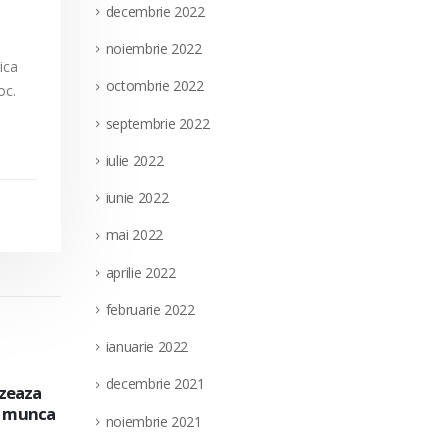
decembrie 2022
noiembrie 2022
rica
octombrie 2022
loc.
septembrie 2022
iulie 2022
iunie 2022
mai 2022
aprilie 2022
februarie 2022
ianuarie 2022
decembrie 2021
extern
Societatea Filiala de Întreţinere şi Serv
28
a pe
pentru ocuparea unui post vacant de el
noiembrie 2021
nedeterminata, in cadrul Directiei Munt
iul.