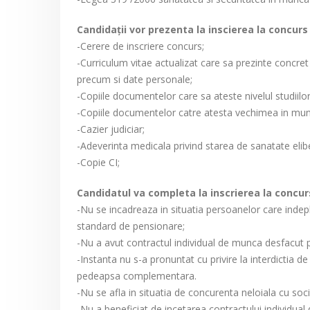
Candidaţii vor prezenta la inscierea la concu
-Cerere de inscriere concurs;
-Curriculum vitae actualizat care sa prezinte concret 
precum si date personale;
-Copiile documentelor care sa ateste nivelul studiilor
-Copiile documentelor catre atesta vechimea in mun
-Cazier judiciar;
-Adeverinta medicala privind starea de sanatate elib
-Copie CI;
Candidatul va completa la inscrierea la concurs
-Nu se incadreaza in situatia persoanelor care indepl
standard de pensionare;
-Nu a avut contractul individual de munca desfacut 
-Instanta nu s-a pronuntat cu privire la interdictia d
pedeapsa complementara.
-Nu se afla in situatia de concurenta neloiala cu soc
-Nu a beneficiat de incetarea contractului individua