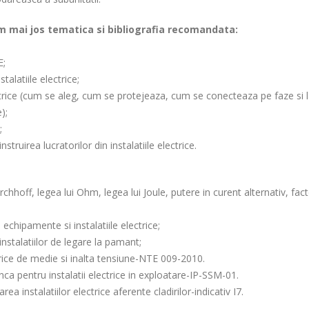
am mai jos tematica si bibliografia recomandata:
E;
alatiile electrice;
lectrice (cum se aleg, cum se protejeaza, cum se conecteaza pe faze si 
);
;
nstruirea lucratorilor din instalatiile electrice.
chhoff, legea lui Ohm, legea lui Joule, putere in curent alternativ, fact
echipamente si instalatiile electrice;
instalatiilor de legare la pamant;
rice de medie si inalta tensiune-NTE 009-2010.
nca pentru instalatii electrice in exploatare-IP-SSM-01.
 instalatiilor electrice aferente cladirilor-indicativ I7.
.