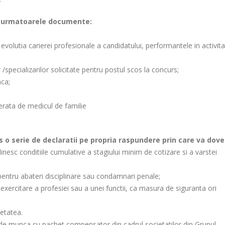
rs urmatoarele documente:
evolutia carierei profesionale a candidatului, performantele in activita
 /specializarilor solicitate pentru postul scos la concurs;
ca;
erata de medicul de familie
 o serie de declaratii pe propria raspundere prin care va dove
inesc conditiile cumulative a stagiului minim de cotizare si a varstei
pentru abateri disciplinare sau condamnari penale;
e exercitare a profesiei sau a unei functii, ca masura de siguranta ori
ietatea.
l de munca cu pachet compensator din cadrul societatilor din Grupul