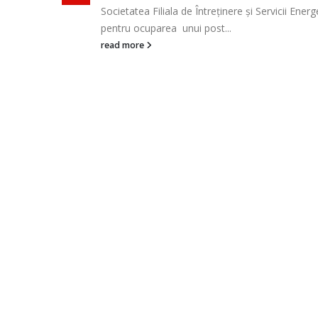
tern
Societatea Filiala de Întreţinere şi Servicii En
doua posturi vacante de...
read more