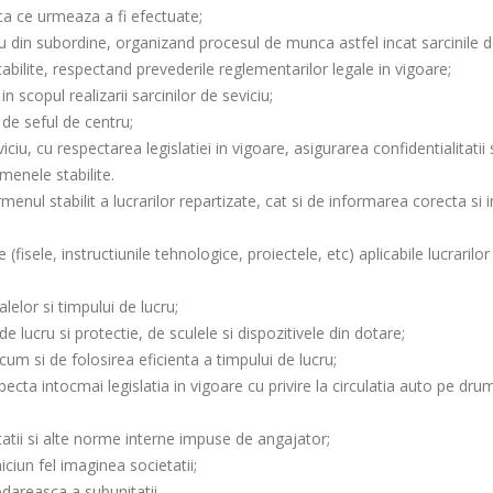
ca ce urmeaza a fi efectuate;
u din subordine, organizand procesul de munca astfel incat sarcinile 
 stabilite, respectand prevederile reglementarilor legale in vigoare;
 scopul realizarii sarcinilor de seviciu;
 de seful de centru;
iu, cu respectarea legislatiei in vigoare, asigurarea confidentialitatii 
rmenele stabilite.
enul stabilit a lucrarilor repartizate, cat si de informarea corecta si i
sele, instructiunile tehnologice, proiectele, etc) aplicabile lucrarilor
elor si timpului de lucru;
lucru si protectie, de sculele si dispozitivele din dotare;
m si de folosirea eficienta a timpului de lucru;
specta intocmai legislatia in vigoare cu privire la circulatia auto pe drum
tatii si alte norme interne impuse de angajator;
ciun fel imaginea societatii;
odareasca a subunitatii.