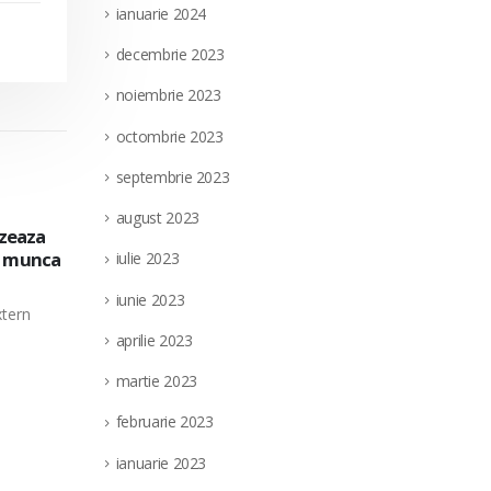
ianuarie 2024
decembrie 2023
noiembrie 2023
octombrie 2023
septembrie 2023
august 2023
extern
Societatea Filiala de Întreţinere şi Serv
28
a pe
pentru ocuparea unui post vacant de el
iulie 2023
nedeterminata, in cadrul Directiei Munt
iul.
iunie 2023
(punct de lucru: localitatea Targu Jiu, ju
parea a
Societatea Filiala de Întreţinere şi Servicii En
aprilie 2023
unui post vacant de electrician...
martie 2023
read more
februarie 2023
ianuarie 2023