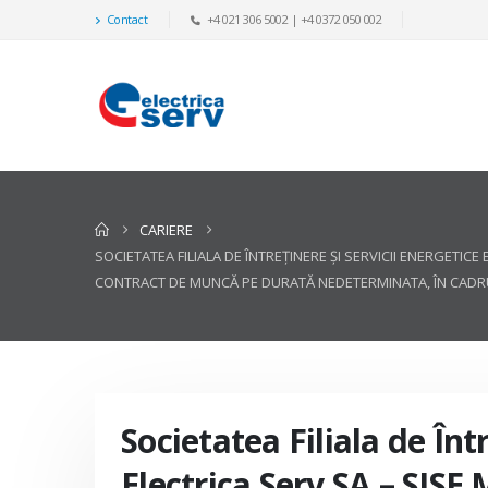
Contact
+4 021 306 5002 | +4 0372 050 002
CARIERE
SOCIETATEA FILIALA DE ÎNTREŢINERE ŞI SERVICII ENERGETI
CONTRACT DE MUNCĂ PE DURATĂ NEDETERMINATA, ÎN CADRUL
Societatea Filiala de Înt
Electrica Serv SA – SISE