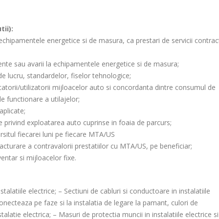
ii):
la echipamentele energetice si de masura, ca prestari de servicii contra
ente sau avarii la echipamentele energetice si de masura;
e lucru, standardelor, fiselor tehnologice;
atorii/utilizatorii mijloacelor auto si concordanta dintre consumul de
e functionare a utilajelor;
aplicate;
atele privind exploatarea auto cuprinse in foaia de parcurs;
arsitul fiecarei luni pe fiecare MTA/US
facturare a contravalorii prestatiilor cu MTA/US, pe beneficiar;
entar si mijloacelor fixe.
alatiile electrice; – Sectiuni de cabluri si conductoare in instalatiile
necteaza pe faze si la instalatia de legare la pamant, culori de
alatie electrica; – Masuri de protectia muncii in instalatiile electrice si