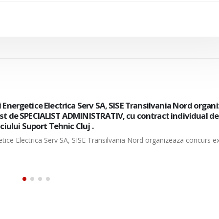
cii Energetice Electrica Serv SA, organizeaza concurs intern/
de electrician mentenanta, cu contract individual de munc
tiei Muntenia Sud-Oltenia– Centrul 110 kV.
ergetice Electrica Serv SA, organizeaza concurs intern/extern pentru ocu