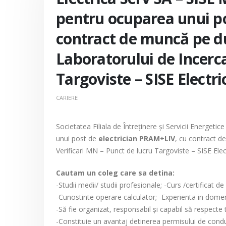
pentru ocuparea unui po
contract de muncă pe d
Laboratorului de Incerca
Targoviste – SISE Elect
CARIERE
Societatea Filiala de Întreţinere şi Servicii Energet
unui post de
electrician PRAM+LIV
, cu contract d
Verificari MN – Punct de lucru Targoviste – SISE Ele
Cautam un coleg care sa detina:
-Studii medii/ studii profesionale; -Curs /certificat 
-Cunostinte operare calculator; -Experienta in domen
-Să fie organizat, responsabil şi capabil să respecte 
-Constituie un avantaj detinerea permisului de cond