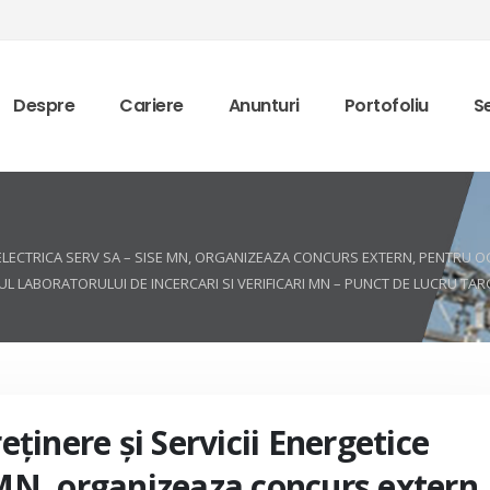
Despre
Cariere
Anunturi
Portofoliu
Se
CE ELECTRICA SERV SA – SISE MN, ORGANIZEAZA CONCURS EXTERN, PENTRU 
 LABORATORULUI DE INCERCARI SI VERIFICARI MN – PUNCT DE LUCRU TAR
reţinere şi Servicii Energetice
 MN, organizeaza concurs extern,