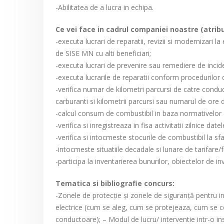
-Abilitatea de a lucra in echipa.
Ce vei face in cadrul companiei noastre (atribut
-executa lucrari de reparatii, revizii si modernizari 
de SISE MN cu alti beneficiari;
-executa lucrari de prevenire sau remediere de incid
-executa lucrarile de reparatii conform procedurilor d
-verifica numar de kilometri parcursi de catre conduc
carburanti si kilometrii parcursi sau numarul de ore d
-calcul consum de combustibil in baza normativelor 
-verifica si inregistreaza in fisa activitatii zilnice d
-verifica si intocmeste stocurile de combustibil la sf
-intocmeste situatiile decadale si lunare de tarifare/
-participa la inventarierea bunurilor, obiectelor de inv
Tematica si bibliografie concurs:
-Zonele de protecţie şi zonele de siguranţă pentru inst
electrice (cum se aleg, cum se protejeaza, cum se co
conductoare); – Modul de lucru/ interventie intr-o inst