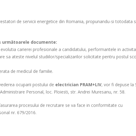
prestatori de servicii energetice din Romania, propunandu-si totodata 
urs următoarele documente:
evolutia carierei profesionale a candidatului, performantele in activita
sa ateste nivelul studiilor/specializarilor solicitate pentru postul sco
erata de medicul de familie.
 vederea ocuparii postului de
electrician PRAM+LIV
, vor fi depuse la 
Administrare Personal, loc. Ploiesti, str. Andrei Muresanu, nr. 58.
fasurarea procesului de recrutare se va face in conformitate cu
sonal nr. 679/2016.