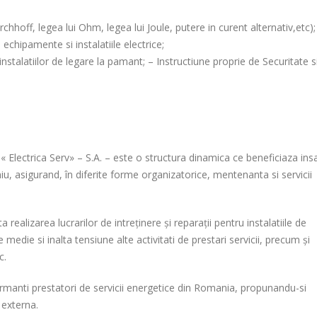
chhoff, legea lui Ohm, legea lui Joule, putere in curent alternativ,etc);
echipamente si instalatiile electrice;
instalatiilor de legare la pamant; – Instructiune proprie de Securitate s
e « Electrica Serv» – S.A. – este o structura dinamica ce beneficiaza ins
u, asigurand, în diferite forme organizatorice, mentenanta si servicii
ta realizarea lucrarilor de intreținere și reparații pentru instalatiile de
de medie si inalta tensiune alte activitati de prestari servicii, precum și
c.
formanti prestatori de servicii energetice din Romania, propunandu-si
 externa.