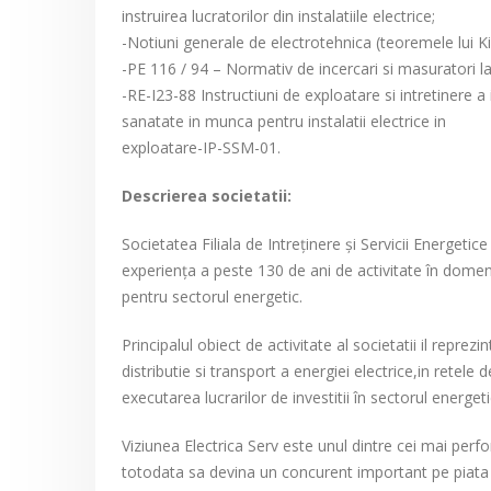
instruirea lucratorilor din instalatiile electrice;
-Notiuni generale de electrotehnica (teoremele lui Kir
-PE 116 / 94 – Normativ de incercari si masuratori la 
-RE-I23-88 Instructiuni de exploatare si intretinere a 
sanatate in munca pentru instalatii electrice in
exploatare-IP-SSM-01.
Descrierea societatii:
Societatea Filiala de Intreţinere şi Servicii Energetic
experienţa a peste 130 de ani de activitate în domeni
pentru sectorul energetic.
Principalul obiect de activitate al societatii il reprezin
distributie si transport a energiei electrice,in retele 
executarea lucrarilor de investitii în sectorul energeti
Viziunea Electrica Serv este unul dintre cei mai per
totodata sa devina un concurent important pe piata