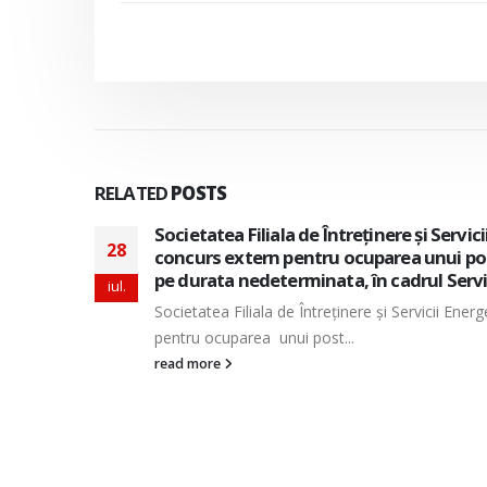
RELATED
POSTS
izeaza
Societatea Filiala de Întreţinere şi Servi
28
e munca
pentru ocuparea a doua posturi vacante 
perioada nedeterminata, in cadrul Direc
iul.
tern
Societatea Filiala de Întreţinere şi Servicii En
doua posturi vacante de...
read more