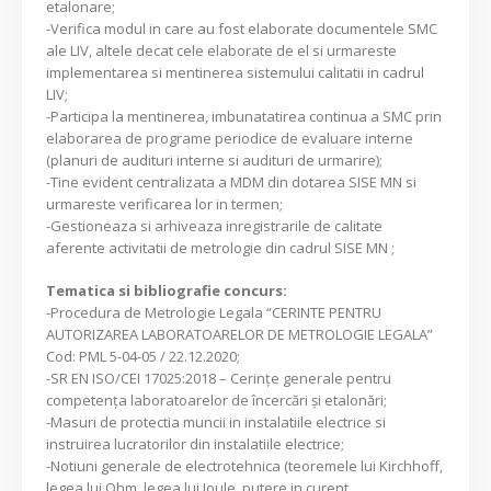
etalonare;
-Verifica modul in care au fost elaborate documentele SMC
ale LIV, altele decat cele elaborate de el si urmareste
implementarea si mentinerea sistemului calitatii in cadrul
LIV;
-Participa la mentinerea, imbunatatirea continua a SMC prin
elaborarea de programe periodice de evaluare interne
(planuri de audituri interne si audituri de urmarire);
-Tine evident centralizata a MDM din dotarea SISE MN si
urmareste verificarea lor in termen;
-Gestioneaza si arhiveaza inregistrarile de calitate
aferente activitatii de metrologie din cadrul SISE MN ;
Tematica si bibliografie concurs:
-Procedura de Metrologie Legala “CERINTE PENTRU
AUTORIZAREA LABORATOARELOR DE METROLOGIE LEGALA”
Cod: PML 5-04-05 / 22.12.2020;
-SR EN ISO/CEI 17025:2018 – Cerinţe generale pentru
competenţa laboratoarelor de încercări şi etalonări;
-Masuri de protectia muncii in instalatiile electrice si
instruirea lucratorilor din instalatiile electrice;
-Notiuni generale de electrotehnica (teoremele lui Kirchhoff,
legea lui Ohm, legea lui Joule, putere in curent