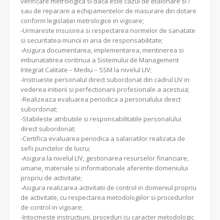
verificare metrologica si daca este cazul de etalonare si /
sau de reparare a echipamentelor de masurare din dotare
conform legislatiei metrologice in vigoare;
-Urmareste insusirea si respectarea normelor de sanatate
si securitatea muncii in aria de responsabilitate;
-Asigura documentarea, implementarea, mentinerea si
imbunatatirea continua a Sistemului de Management
Integrat Calitate – Mediu – SSM la nivelul LIV;
-Instrueste personalul direct subordonat din cadrul LIV in
vederea initierii si perfectionarii profesionale a acestuia;
-Realizeaza evaluarea periodica a personalului direct
subordonat;
-Stabileste atributiile si responsabilitatile personalului
direct subordonat;
-Certifica evaluarea periodica a salariatilor realizata de
sefii punctelor de lucru;
-Asigura la nivelul LIV, gestionarea resurselor financiare,
umane, materiale si informationale aferente domeniului
propriu de activitate;
-Asigura realizarea activitatii de control in domeniul propriu
de activitate, cu respectarea metodologiilor si procedurilor
de control in vigoare;
-Intocmeste instructiuni, proceduri cu caracter metodologic