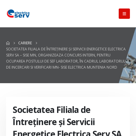
CARIERE
SOCIETATEA FILIALA DE ÎNTREŢINERE ŞI SERVICII ENERGETICE ELECTRICA
SERV SA – SISE MN, ORGANIZEAZA CONCURS INTERN, PENTRU
OCUPAREA POSTULUI DE SEF LABORATOR, ÎN CADRUL LABORATORULUI
DE INCERCARI SI VERIFICARI MN- SISE ELECTRICA MUNTENIA NORD
Societatea Filiala de
Întreţinere şi Servicii
Energetice Electrica Serv SA