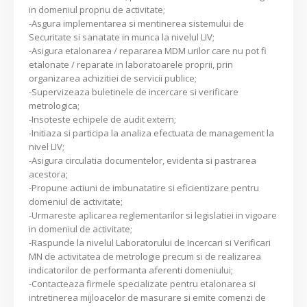
in domeniul propriu de activitate;
-Asgura implementarea si mentinerea sistemului de
Securitate si sanatate in munca la nivelul LIV;
-Asigura etalonarea / repararea MDM urilor care nu pot fi
etalonate / reparate in laboratoarele proprii, prin
organizarea achizitiei de servicii publice;
-Supervizeaza buletinele de incercare si verificare
metrologica;
-Insoteste echipele de audit extern;
-Initiaza si participa la analiza efectuata de management la
nivel LIV;
-Asigura circulatia documentelor, evidenta si pastrarea
acestora;
-Propune actiuni de imbunatatire si eficientizare pentru
domeniul de activitate;
-Urmareste aplicarea reglementarilor si legislatiei in vigoare
in domeniul de activitate;
-Raspunde la nivelul Laboratorului de Incercari si Verificari
MN de activitatea de metrologie precum si de realizarea
indicatorilor de performanta aferenti domeniului;
-Contacteaza firmele specializate pentru etalonarea si
intretinerea mijloacelor de masurare si emite comenzi de