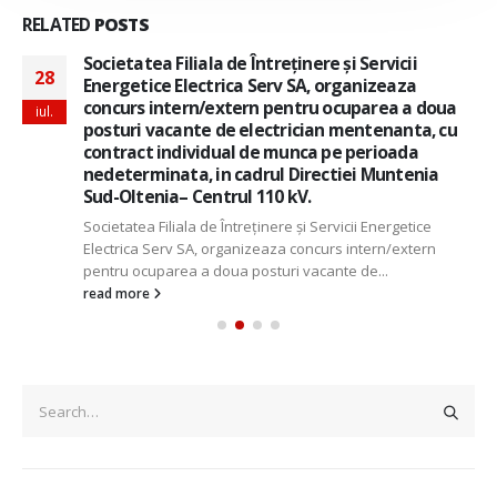
RELATED
POSTS
Societatea Filiala de Întreţinere şi Servicii
28
Energetice Electrica Serv SA, organizeaza
concurs intern/extern pentru ocuparea a doua
iul.
posturi vacante de electrician mentenanta, cu
contract individual de munca pe perioada
nedeterminata, in cadrul Directiei Muntenia
Sud-Oltenia– Centrul 110 kV.
Societatea Filiala de Întreţinere şi Servicii Energetice
Electrica Serv SA, organizeaza concurs intern/extern
pentru ocuparea a doua posturi vacante de...
read more