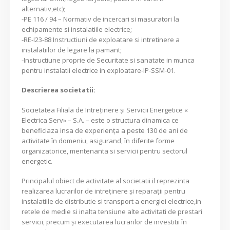
alternativ,etc);
-PE 116 / 94 – Normativ de incercari si masuratori la
echipamente si instalatiile electrice;
-RE-I23-88 Instructiuni de exploatare si intretinere a
instalatiilor de legare la pamant;
-Instructiune proprie de Securitate si sanatate in munca
pentru instalatii electrice in exploatare-IP-SSM-01.
Descrierea societatii:
Societatea Filiala de Intreţinere şi Servicii Energetice «
Electrica Serv» – S.A. – este o structura dinamica ce
beneficiaza insa de experienţa a peste 130 de ani de
activitate în domeniu, asigurand, în diferite forme
organizatorice, mentenanta si servicii pentru sectorul
energetic.
Principalul obiect de activitate al societatii il reprezinta
realizarea lucrarilor de intreținere și reparații pentru
instalatiile de distributie si transport a energiei electrice,in
retele de medie si inalta tensiune alte activitati de prestari
servicii, precum și executarea lucrarilor de investitii în