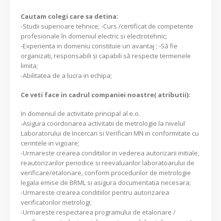
Cautam colegi care sa detina:
-Studii superioare tehnice; -Curs /certificat de competente
profesionale în domeniul electric si electrotehnic;
-Experienta in domeniu constituie un avantaj ; -Să fie
organizati, responsabili şi capabili să respecte termenele
limita;
-Abilitatea de a lucra in echipa;
Ce veti face in cadrul companiei noastre( atributii):
In domeniul de activitate principal al e.o.
-Asigura coordonarea activitatii de metrologie la nivelul
Laboratorului de Incercari si Verificari MN in conformitate cu
cerintele in vigoare;
-Urmareste crearea conditiilor in vederea autorizarii initiale,
reautorizarilor periodice si reevaluarilor laboratoarului de
verificare/etalonare, conform procedurilor de metrologie
legala emise de BRML si asigura documentatia necesara;
-Urmareste crearea conditiilor pentru autorizarea
verificatorilor metrologi;
-Urmareste respectarea programului de etalonare /