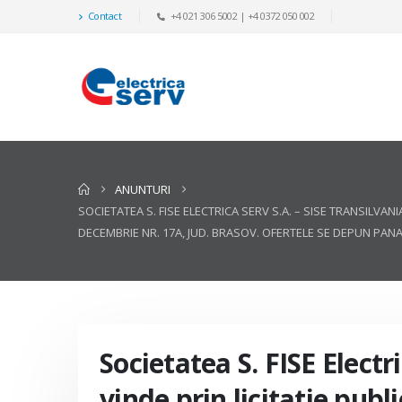
Contact
+4 021 306 5002 | +4 0372 050 002
ANUNTURI
SOCIETATEA S. FISE ELECTRICA SERV S.A. – SISE TRANSILVAN
DECEMBRIE NR. 17A, JUD. BRASOV. OFERTELE SE DEPUN PANA 
Societatea S. FISE Electr
vinde prin licitatie publ