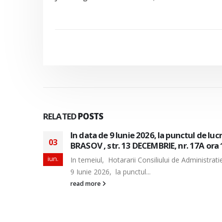
RELATED
POSTS
alitatea
In data de 26 Mai, 2 Iunie si 9 Iunie 2026,
29
SUD din localitatea BRASOV , str. 13 DECE
apr.
a data de
In temeiul, Hotararii Consiliului de Administrat
de 26 Mai, 2 Iunie si 9...
read more