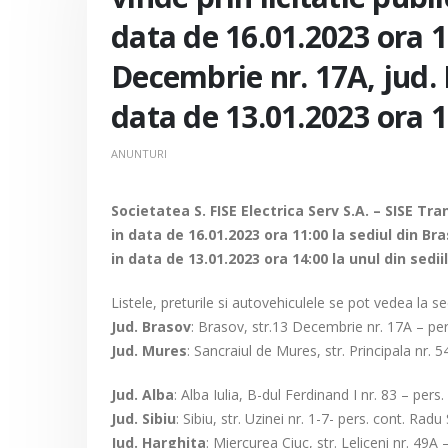
data de 16.01.2023 ora 11
Decembrie nr. 17A, jud.
data de 13.01.2023 ora 1
ANUNTURI
Societatea S. FISE Electrica Serv S.A. – SISE Tr
in data de 16.01.2023 ora 11:00 la sediul din B
in data de 13.01.2023 ora 14:00 la unul din sedi
Listele, preturile si autovehiculele se pot vedea la s
Jud. Brasov
: Brasov, str.13 Decembrie nr. 17A – per
Jud. Mures
: Sancraiul de Mures, str. Principala nr. 
Jud. Alba
: Alba Iulia, B-dul Ferdinand I nr. 83 – per
Jud. Sibiu
: Sibiu, str. Uzinei nr. 1-7- pers. cont. Ra
Jud. Harghita
: Miercurea Ciuc, str. Leliceni nr. 49A