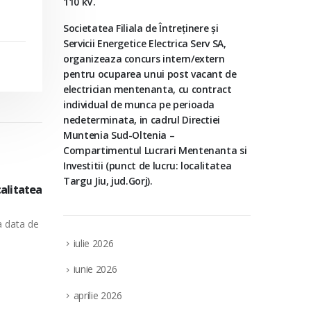
110 kV.
Societatea Filiala de Întreţinere şi
Servicii Energetice Electrica Serv SA,
organizeaza concurs intern/extern
pentru ocuparea unui post vacant de
electrician mentenanta, cu contract
individual de munca pe perioada
nedeterminata, in cadrul Directiei
Muntenia Sud-Oltenia –
Compartimentul Lucrari Mentenanta si
Investitii (punct de lucru: localitatea
Targu Jiu, jud.Gorj).
lvania
In datele de 8, 15, 22 aprilie 2026, la pu
02
obile
Bucuresti sect. 6, str. Costin Nenitescu, 
apr.
a data
In temeiul prevederilor art. 250 alin. (2) din
completarile...
iulie 2026
read more
iunie 2026
aprilie 2026