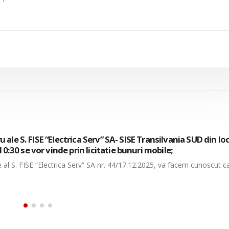
 la punctul de lucru ale S. FISE “Electrica Serv” SA- SISE Transi
MBRIE, nr. 17A ora 10:30 se vor vinde prin licitatie bunuri m
ie al S. FISE “Electrica Serv” SA nr. 44/17.12.2025, va facem cunoscut c