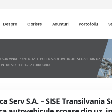
Despre
Cariere
Anunturi
Portofoliu
Se
IA SUD VINDE PRIN LICITATIE PUBLICA AUTOVEHICULE SCOASE DIN UZ, IN DATA
IN DATA DE 13.01.2023 ORA 14:00
ica Serv S.A. – SISE Transilvania 
ica autovehicule scoase din uz, i