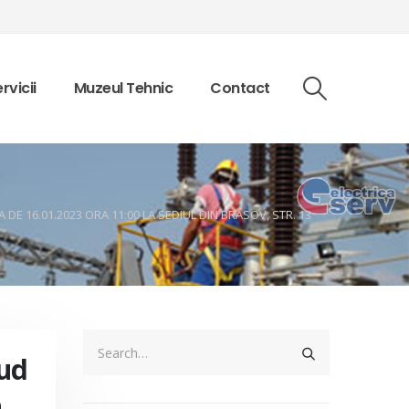
rvicii
Muzeul Tehnic
Contact
 DE 16.01.2023 ORA 11:00 LA SEDIUL DIN BRASOV, STR. 13
Sud
n