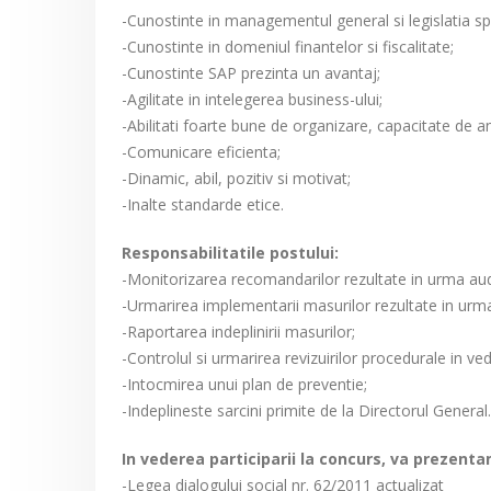
-Cunostinte in managementul general si legislatia spe
-Cunostinte in domeniul finantelor si fiscalitate;
-Cunostinte SAP prezinta un avantaj;
-Agilitate in intelegerea business-ului;
-Abilitati foarte bune de organizare, capacitate de anal
-Comunicare eficienta;
-Dinamic, abil, pozitiv si motivat;
-Inalte standarde etice.
Responsabilitatile postului:
-Monitorizarea recomandarilor rezultate in urma audi
-Urmarirea implementarii masurilor rezultate in urma 
-Raportarea indeplinirii masurilor;
-Controlul si urmarirea revizuirilor procedurale in ved
-Intocmirea unui plan de preventie;
-Indeplineste sarcini primite de la Directorul General.
In vederea participarii la concurs, va prezent
-Legea dialogului social nr. 62/2011 actualizat