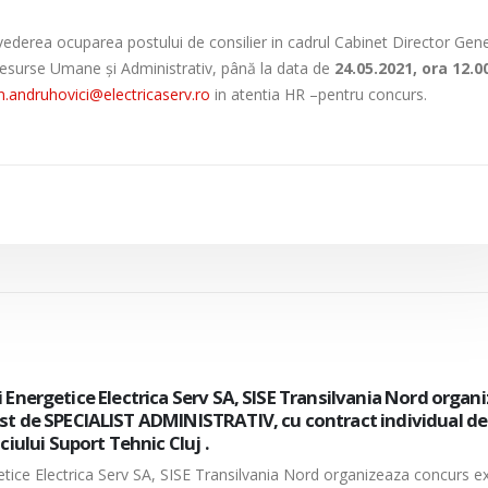
vederea ocuparea postului de consilier in cadrul Cabinet Director Gene
 Resurse Umane și Administrativ, până la data de
24.05.2021, ora 12.0
an.andruhovici@electricaserv.ro
in atentia HR –pentru concurs.
cii Energetice Electrica Serv SA, organizeaza concurs intern/
de electrician mentenanta, cu contract individual de munc
tiei Muntenia Sud-Oltenia– Centrul 110 kV.
ergetice Electrica Serv SA, organizeaza concurs intern/extern pentru ocu