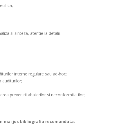
cifica;
iza si sinteza, atentie la detalii;
turilor interne regulare sau ad-hoc;
auditurilor;
erea prevenirii abaterilor si neconformitatilor;
am mai jos bibliografia recomandata: