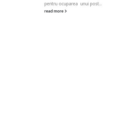
doua posturi vacante de...
read more