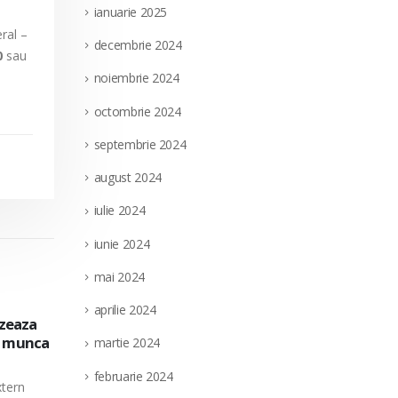
ianuarie 2025
ral –
decembrie 2024
0
sau
noiembrie 2024
octombrie 2024
septembrie 2024
august 2024
iulie 2024
iunie 2024
mai 2024
aprilie 2024
extern
Societatea Filiala de Întreţinere şi Serv
28
a pe
pentru ocuparea unui post vacant de el
martie 2024
nedeterminata, in cadrul Directiei Munt
iul.
februarie 2024
(punct de lucru: localitatea Targu Jiu, ju
parea a