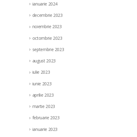
Societatea Filiala de Întreţinere şi Servicii En
ianuarie 2024
unui post vacant de electrician...
decembrie 2023
read more
noiembrie 2023
octombrie 2023
septembrie 2023
august 2023
iulie 2023
iunie 2023
aprilie 2023
martie 2023
februarie 2023
ianuarie 2023