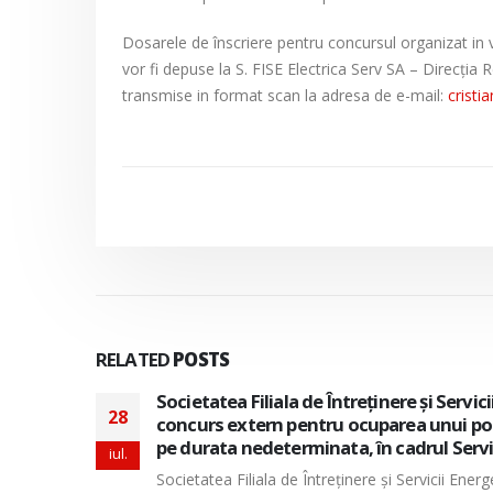
Dosarele de înscriere pentru concursul organizat in 
vor fi depuse la S. FISE Electrica Serv SA – Direcția
transmise in format scan la adresa de e-mail:
cristi
RELATED
POSTS
izeaza
Societatea Filiala de Întreţinere şi Servi
28
e munca
pentru ocuparea a doua posturi vacante 
perioada nedeterminata, in cadrul Direc
iul.
tern
Societatea Filiala de Întreţinere şi Servicii En