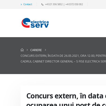
Contact
+4 021 306 5002 | +4 0372 050 002
CARIERE
CONCURS EXTERN, ÎN DATA DE 26.05.2021, ORA 12.00, PENT
CADRUL CABINET DIRECTOR GENERAL – S FISE ELECTRICA SER
Concurs extern, în data 
ocuparea unui post de co